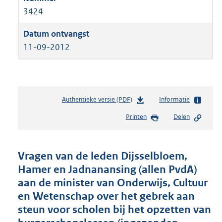
3424
11-09-2012
Authentieke versie (PDF)
b
Informatie
e
Printen
Delen
s
t
a
n
Vragen van de leden Dijsselbloem,
d
Hamer en Jadnanansing (allen PvdA)
s
aan de minister van Onderwijs, Cultuur
g
r
en Wetenschap over het gebrek aan
o
steun voor scholen bij het opzetten van
o