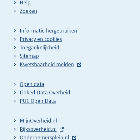
Help
Zoeken
Informatie hergebruiken
Privacy en cookies
Toegankelijkheid
Sitemap
E
Kwetsbaarheid melden
x
t
Open data
e
Linked Data Overheid
r
PUC Open Data
n
e
MijnOverheid.nl
l
E
Rijksoverheid.nl
i
x
E
Ondernemersplein.nl