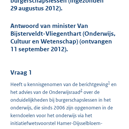
burgerschapslessen (ingezonden
t
29 augustus 2012).
t
e
:
Antwoord van minister Van
4
0
Bijsterveldt-Vliegenthart (Onderwijs,
K
Cultuur en Wetenschap) (ontvangen
b
11 september 2012).
Vraag 1
1
Heeft u kennisgenomen van de berichtgeving
en
2
het advies van de Onderwijsraad
over de
onduidelijkheden bij burgerschapslessen in het
onderwijs, die sinds 2006 zijn opgenomen in de
kerndoelen voor het onderwijs via het
initiatiefwetsvoorstel Hamer-Dijsselbloem-