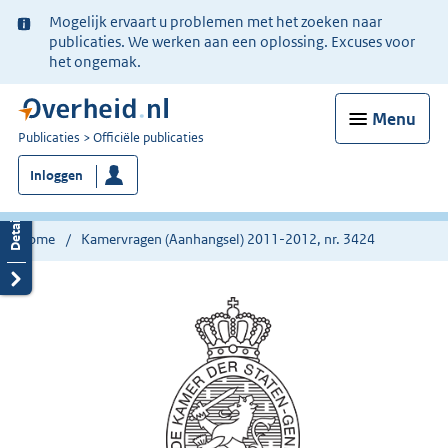
Ter
Mogelijk ervaart u problemen met het zoeken naar
informatie:
publicaties. We werken aan een oplossing. Excuses voor
het ongemak.
Menu
U
Publicaties
Officiële publicaties
bent
Inloggen
nu
hier:
Home
Kamervragen (Aanhangsel) 2011-2012, nr. 3424