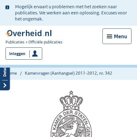
Ter
Mogelijk ervaart u problemen met het zoeken naar
informatie:
publicaties. We werken aan een oplossing. Excuses voor
het ongemak.
Menu
U
Publicaties
Officiële publicaties
bent
Inloggen
nu
hier:
Home
Kamervragen (Aanhangsel) 2011-2012, nr. 342