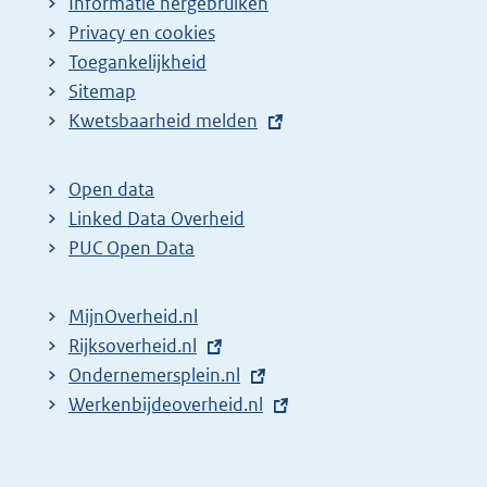
Informatie hergebruiken
Privacy en cookies
Toegankelijkheid
Sitemap
E
Kwetsbaarheid melden
x
t
Open data
e
Linked Data Overheid
r
PUC Open Data
n
e
MijnOverheid.nl
l
E
Rijksoverheid.nl
i
x
E
Ondernemersplein.nl
n
t
x
E
Werkenbijdeoverheid.nl
k
e
t
x
:
r
e
t