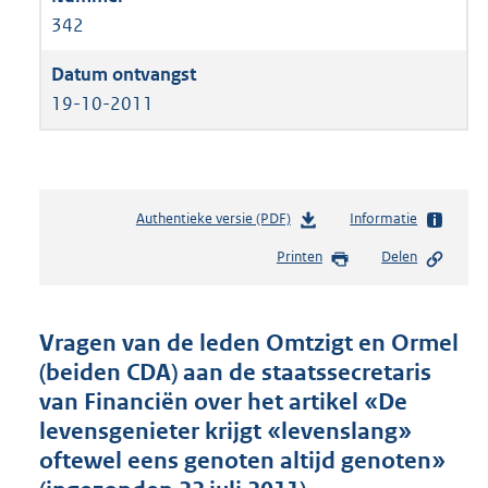
342
19-10-2011
Authentieke versie (PDF)
b
Informatie
e
Printen
Delen
s
t
a
n
Vragen van de leden Omtzigt en Ormel
d
(beiden CDA) aan de staatssecretaris
s
van Financiën over het artikel «De
g
r
levensgenieter krijgt «levenslang»
o
oftewel eens genoten altijd genoten»
o