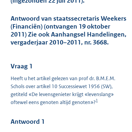
(ingezonden 22 juli 2011).
t
t
e
Antwoord van staatssecretaris Weekers
:
(Financiën) (ontvangen 19 oktober
5
5
2011) Zie ook Aanhangsel Handelingen,
K
vergaderjaar 2010–2011, nr. 3668.
b
Vraag 1
Heeft u het artikel gelezen van prof dr. B.M.E.M.
Schols over artikel 10 Successiewet 1956 (SW),
getiteld «De levensgenieter krijgt «levenslang»
1
oftewel eens genoten altijd genoten»?
Antwoord 1