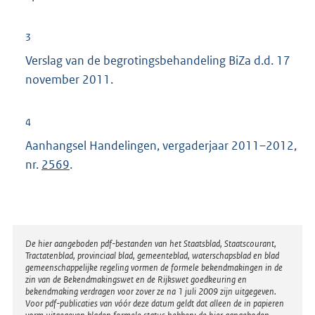
l
t
i
e
3
n
r
Verslag van de begrotingsbehandeling BiZa d.d. 17
k
n
november 2011.
:
e
l
4
i
Aanhangsel Handelingen, vergaderjaar 2011–2012,
n
nr.
2569
.
k
:
Disclaimer
De hier aangeboden pdf-bestanden van het Staatsblad, Staatscourant,
Tractatenblad, provinciaal blad, gemeenteblad, waterschapsblad en blad
gemeenschappelijke regeling vormen de formele bekendmakingen in de
zin van de Bekendmakingswet en de Rijkswet goedkeuring en
bekendmaking verdragen voor zover ze na 1 juli 2009 zijn uitgegeven.
Voor pdf-publicaties van vóór deze datum geldt dat alleen de in papieren