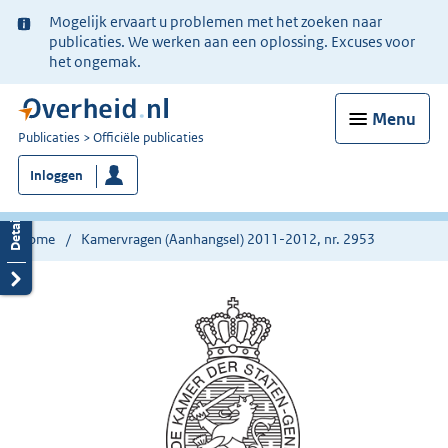
Ter
Mogelijk ervaart u problemen met het zoeken naar
informatie:
publicaties. We werken aan een oplossing. Excuses voor
het ongemak.
Menu
U
Publicaties
Officiële publicaties
bent
Inloggen
nu
hier:
Home
Kamervragen (Aanhangsel) 2011-2012, nr. 2953