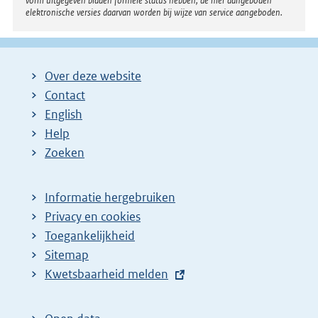
vorm uitgegeven bladen formele status hebben; de hier aangeboden
elektronische versies daarvan worden bij wijze van service aangeboden.
Over deze website
Contact
English
Help
Zoeken
Informatie hergebruiken
Privacy en cookies
Toegankelijkheid
Sitemap
E
Kwetsbaarheid melden
x
t