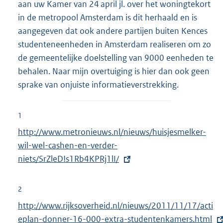
aan uw Kamer van 24 april jl. over het woningtekort
in de metropool Amsterdam is dit herhaald en is
aangegeven dat ook andere partijen buiten Kences
studenteneenheden in Amsterdam realiseren om zo
de gemeentelijke doelstelling van 9000 eenheden te
behalen. Naar mijn overtuiging is hier dan ook geen
sprake van onjuiste informatieverstrekking.
1
E
http://www.metronieuws.nl/nieuws/huisjesmelker-
x
wil-wel-cashen-en-verder-
t
niets/SrZleD!s1Rb4KPRj1lI/
e
r
2
n
E
http://www.rijksoverheid.nl/nieuws/2011/11/17/acti
e
x
eplan-donner-16-000-extra-studentenkamers.html