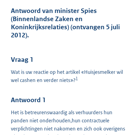
t
t
Antwoord van minister Spies
e
(Binnenlandse Zaken en
:
Koninkrijksrelaties) (ontvangen 5 juli
4
5
2012).
K
b
Vraag 1
Wat is uw reactie op het artikel «Huisjesmelker wil
1
wel cashen en verder niets»?
Antwoord 1
Het is betreurenswaardig als verhuurders hun
panden niet onderhouden,hun contractuele
verplichtingen niet nakomen en zich ook overigens