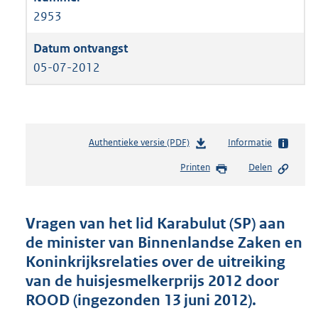
2953
05-07-2012
Authentieke versie (PDF)
b
Informatie
e
Printen
Delen
s
t
a
n
Vragen van het lid Karabulut (SP) aan
d
de minister van Binnenlandse Zaken en
s
Koninkrijksrelaties over de uitreiking
g
r
van de huisjesmelkerprijs 2012 door
o
ROOD (ingezonden 13 juni 2012).
o