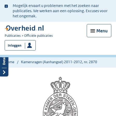
Ter
Mogelijk ervaart u problemen met het zoeken naar
informatie:
publicaties. We werken aan een oplossing. Excuses voor
het ongemak.
Menu
U
Publicaties
Officiële publicaties
bent
Inloggen
nu
hier:
Home
Kamervragen (Aanhangsel) 2011-2012, nr. 2870