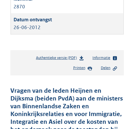
2870
26-06-2012
Authentieke versie (PDF)
b
Informatie
e
Printen
Delen
s
t
a
n
Vragen van de leden Heijnen en
d
Dijksma (beiden PvdA) aan de ministers
s
van Binnenlandse Zaken en
g
r
Koninkrijksrelaties en voor Immigratie,
o
Integratie en Asiel over de kosten van
o