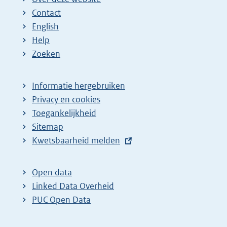
Contact
English
Help
Zoeken
Informatie hergebruiken
Privacy en cookies
Toegankelijkheid
Sitemap
E
Kwetsbaarheid melden
x
t
Open data
e
Linked Data Overheid
r
PUC Open Data
n
e