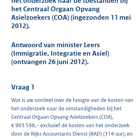
het onderzoek naar de toestanden bij
t
het Centraal Orgaan Opvang
t
e
Asielzoekers (COA) (ingezonden 11 mei
:
2012).
5
1
K
Antwoord van minister Leers
b
(Immigratie, Integratie en Asiel)
(ontvangen 26 juni 2012).
Vraag 1
Wat is uw oordeel over de hoogte van de kosten van
het onderzoek naar de omstandigheden bij het
Centraal Orgaan Opvang Asielzoekers (COA),
€ 903 598,– exclusief de kosten van het onderzoek
door de Rijks Accountants Dienst (RAD) (314 uur), en