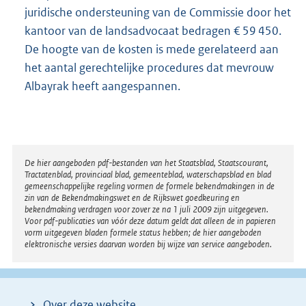
juridische ondersteuning van de Commissie door het
kantoor van de landsadvocaat bedragen € 59 450.
De hoogte van de kosten is mede gerelateerd aan
het aantal gerechtelijke procedures dat mevrouw
Albayrak heeft aangespannen.
Disclaimer
De hier aangeboden pdf-bestanden van het Staatsblad, Staatscourant,
Tractatenblad, provinciaal blad, gemeenteblad, waterschapsblad en blad
gemeenschappelijke regeling vormen de formele bekendmakingen in de
zin van de Bekendmakingswet en de Rijkswet goedkeuring en
bekendmaking verdragen voor zover ze na 1 juli 2009 zijn uitgegeven.
Voor pdf-publicaties van vóór deze datum geldt dat alleen de in papieren
vorm uitgegeven bladen formele status hebben; de hier aangeboden
elektronische versies daarvan worden bij wijze van service aangeboden.
Over deze website