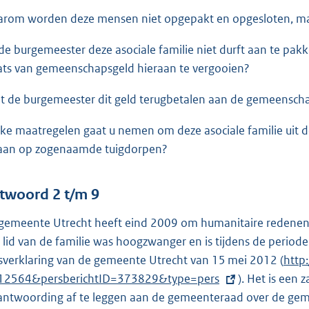
rom worden deze mensen niet opgepakt en opgesloten, maar
 de burgemeester deze asociale familie niet durft aan te pakk
ats van gemeenschapsgeld hieraan te vergooien?
t de burgemeester dit geld terugbetalen aan de gemeensch
ke maatregelen gaat u nemen om deze asociale familie uit de
aan op zogenaamde tuigdorpen?
twoord 2 t/m 9
gemeente Utrecht heeft eind 2009 om humanitaire redenen ti
 lid van de familie was hoogzwanger en is tijdens de periode
sverklaring van de gemeente Utrecht van 15 mei 2012
(
E
http
12564&persberichtID=
373829&type=pers
). Het is een
x
antwoording af te leggen aan de gemeenteraad over de gema
t