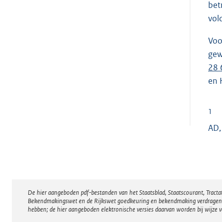
bet
vol
Voo
gew
28 
en 
1
AD,
De hier aangeboden pdf-bestanden van het Staatsblad, Staatscourant, Tract
Disclaimer
Bekendmakingswet en de Rijkswet goedkeuring en bekendmaking verdragen voor
hebben; de hier aangeboden elektronische versies daarvan worden bij wijze 