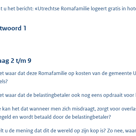
o
t u het bericht: «Utrechtse Romafamilie logeert gratis in hot
o
t
t
twoord 1
e
:
4
1
aag 2 t/m 9
het waar dat deze Romafamilie op kosten van de gemeente Utre
b
els?
het waar dat de belastingbetaler ook nog eens opdraait voo
 kan het dat wanneer men zich misdraagt, zorgt voor overlas
egeld en wordt betaald door de belastingbetaler?
lt u de mening dat dit de wereld op zijn kop is? Zo nee, waa