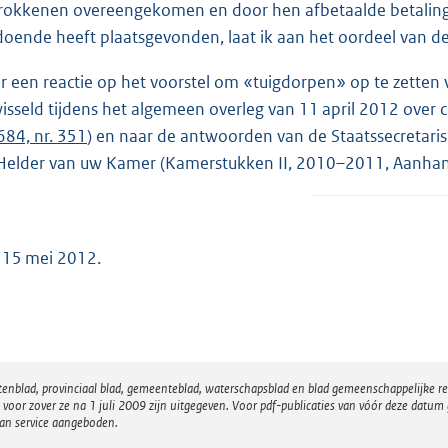
rokkenen overeengekomen en door hen afbetaalde betalingsr
e
doende heeft plaatsgevonden, laat ik aan het oordeel van 
r
n
r een reactie op het voorstel om «tuigdorpen» op te zetten
e
isseld tijdens het algemeen overleg van 11 april 2012 over
l
684, nr. 351
) en naar de antwoorden van de Staatssecretaris 
i
Helder van uw Kamer (Kamerstukken II, 2010–2011, Aanhan
n
k
:
 15 mei 2012.
atenblad, provinciaal blad, gemeenteblad, waterschapsblad en blad gemeenschappelijke 
 zover ze na 1 juli 2009 zijn uitgegeven. Voor pdf-publicaties van vóór deze datum g
van service aangeboden.