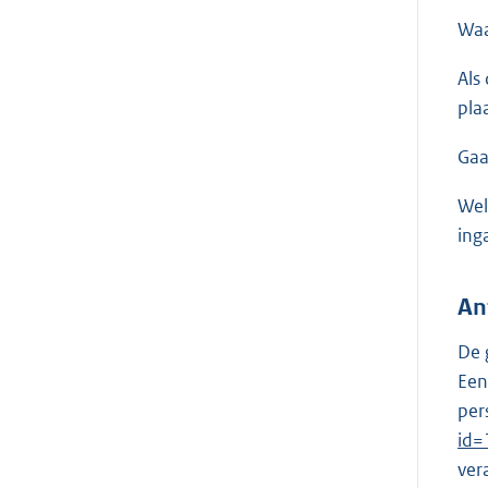
Waa
Als
pla
Gaa
Wel
ing
An
De 
Een
per
id=
ver