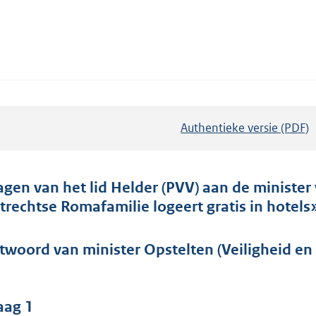
Authentieke versie (PDF)
b
e
s
t
agen van het lid Helder (PVV) aan de minister v
a
trechtse Romafamilie logeert gratis in hotels
n
d
twoord van minister Opstelten (Veiligheid en J
s
g
r
aag 1