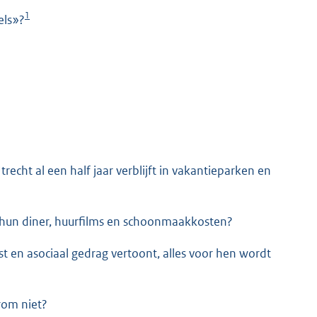
1
els»?
K
cht al een half jaar verblijft in vakantieparken en
r hun diner, huurfilms en schoonmaakkosten?
t en asociaal gedrag vertoont, alles voor hen wordt
rom niet?