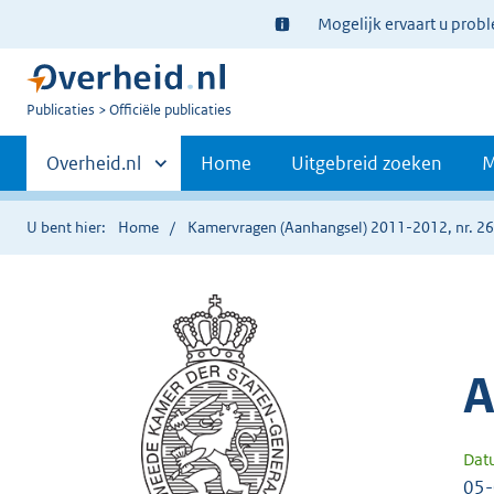
Ter
Mogelijk ervaart u prob
informatie:
U
Publicaties
Officiële publicaties
bent
Primaire
nu
Andere
Overheid.nl
Home
Uitgebreid zoeken
M
hier:
sites
navigatie
binnen
U bent hier:
Home
Kamervragen (Aanhangsel) 2011-2012, nr. 2
A
Dat
05