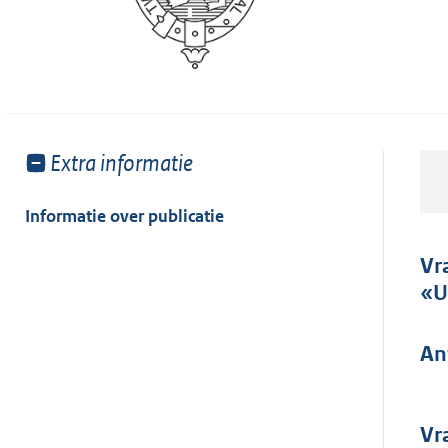
Toon
Extra informatie
meer
van:
Informatie over publicatie
Vr
«U
An
Vr