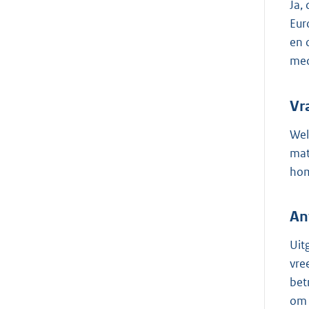
Ja,
Eur
en 
med
Vr
Wel
mat
hom
An
Uit
vre
bet
om 