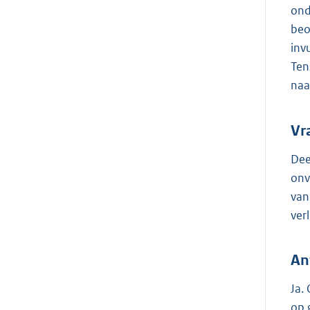
ond
beo
inv
Ten
naa
Vr
Dee
onv
van
ver
An
Ja.
op 