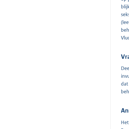
bli
sek
(le
beh
Vlu
Vr
Dee
inv
dat
beh
An
Het