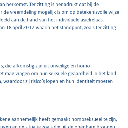
n herkomst. Ter zitting is benadrukt dat bij de
 de vreemdeling mogelijk is om op betekenisvolle wijze
eeld aan de hand van het individuele asielrelaas.
an 18 april 2012 waarin het standpunt, zoals ter zitting
 die afkomstig zijn uit onveilige en homo-
iet mag vragen om hun seksuele geaardheid in het land
 waardoor zij risico’s lopen en hun identiteit moeten
okkene aannemelijk heeft gemaakt homoseksueel te zijn,
ngen en de situatie zoals die uit de openbare bronnen