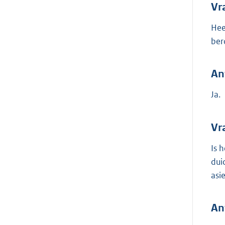
Vr
Hee
ber
An
Ja.
Vr
Is 
dui
asi
An