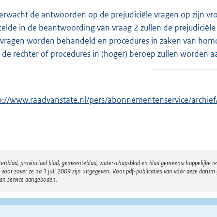
verwacht de antwoorden op de prejudiciële vragen op zijn vr
telde in de beantwoording van vraag 2 zullen de prejudicië
vragen worden behandeld en procedures in zaken van homos
 de rechter of procedures in (hoger) beroep zullen worden
p://www.raadvanstate.nl/pers/abonnementenservice/archie
atenblad, provinciaal blad, gemeenteblad, waterschapsblad en blad gemeenschappelijke 
 zover ze na 1 juli 2009 zijn uitgegeven. Voor pdf-publicaties van vóór deze datum g
van service aangeboden.