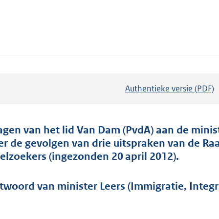
Authentieke versie (PDF)
b
e
s
t
agen van het lid Van Dam (PvdA) aan de minist
a
er de gevolgen van drie uitspraken van de R
n
ielzoekers (ingezonden 20 april 2012).
d
s
twoord van minister Leers (Immigratie, Integr
g
r