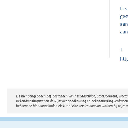
Ik 
ges
aan
aan
1
E
htt
x
t
e
r
De hier aangeboden pdf-bestanden van het Staatsblad, Staatscourant, Tract
Disclaimer
n
Bekendmakingswet en de Rijkswet goedkeuring en bekendmaking verdragen voor
e
hebben; de hier aangeboden elektronische versies daarvan worden bij wijze 
l
i