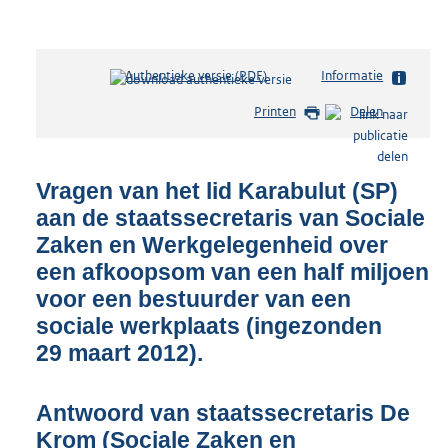
Authentieke versie (PDF)
b
Informatie
e
Printen
Delen
s
t
a
n
Vragen van het lid Karabulut (SP)
d
aan de staatssecretaris van Sociale
s
Zaken en Werkgelegenheid over
g
r
een afkoopsom van een half miljoen
o
voor een bestuurder van een
o
sociale werkplaats (ingezonden
t
t
29 maart 2012).
e
:
Antwoord van staatssecretaris De
4
4
Krom (Sociale Zaken en