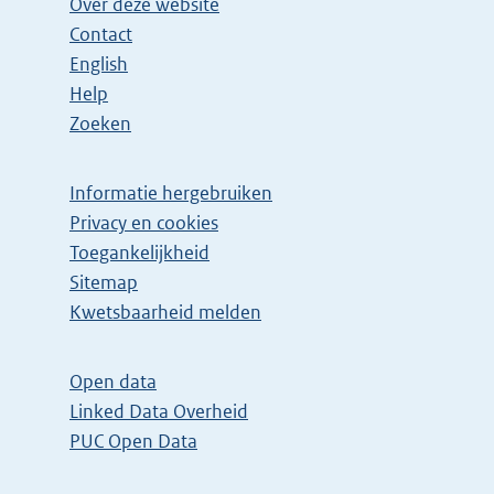
Over deze website
Contact
English
Help
Zoeken
Informatie hergebruiken
Privacy en cookies
Toegankelijkheid
Sitemap
E
Kwetsbaarheid melden
x
t
Open data
e
Linked Data Overheid
r
PUC Open Data
n
e