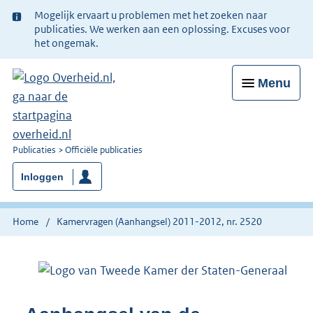
Ter
Mogelijk ervaart u problemen met het zoeken naar
informatie:
publicaties. We werken aan een oplossing. Excuses voor
het ongemak.
Menu
U
Publicaties
Officiële publicaties
bent
Inloggen
nu
hier:
Home
Kamervragen (Aanhangsel) 2011-2012, nr. 2520