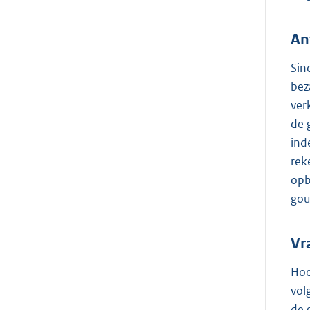
An
Sin
bez
ver
de 
ind
rek
opb
gou
Vr
Hoe
vol
de 