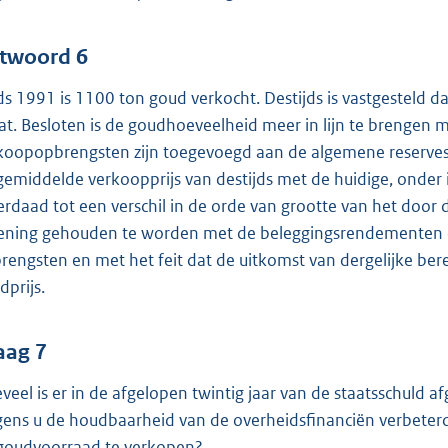
twoord 6
ds 1991 is 1100 ton goud verkocht. Destijds is vastgesteld da
at. Besloten is de goudhoeveelheid meer in lijn te brengen
koopopbrengsten zijn toegevoegd aan de algemene reserves 
gemiddelde verkoopprijs van destijds met de huidige, onder in
erdaad tot een verschil in de orde van grootte van het doo
ening gehouden te worden met de beleggingsrendementen d
rengsten en met het feit dat de uitkomst van dergelijke bere
dprijs.
aag 7
veel is er in de afgelopen twintig jaar van de staatsschuld
gens u de houdbaarheid van de overheidsfinanciën verbeterd 
goudvoorraad te verkopen?