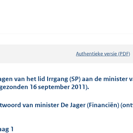
Authentieke versie (PDF)
b
e
s
t
agen van het lid Irrgang (SP) aan de minister
a
ngezonden 16 september 2011).
n
d
twoord van minister De Jager (Financiën) (on
s
g
r
aag 1