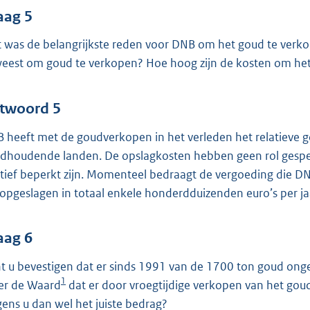
aag 5
 was de belangrijkste reden voor DNB om het goud te verko
eest om goud te verkopen? Hoe hoog zijn de kosten om het
twoord 5
 heeft met de goudverkopen in het verleden het relatieve go
dhoudende landen. De opslagkosten hebben geen rol gespee
atief beperkt zijn. Momenteel bedraagt de vergoeding die 
t opgeslagen in totaal enkele honderdduizenden euro’s per jaa
aag 6
t u bevestigen dat er sinds 1991 van de 1700 ton goud ong
1
er de Waard
dat er door vroegtijdige verkopen van het goud
gens u dan wel het juiste bedrag?