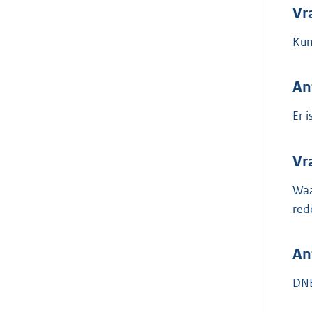
Vr
Kun
An
Er 
Vr
Waa
red
An
DNB