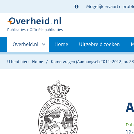
Ter
Mogelijk ervaart u prob
informatie:
U
Publicaties
Officiële publicaties
bent
Primaire
nu
Andere
Overheid.nl
Home
Uitgebreid zoeken
M
hier:
sites
navigatie
binnen
U bent hier:
Home
Kamervragen (Aanhangsel) 2011-2012, nr. 2
A
Dat
12