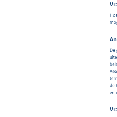
Vr
Hoe
mog
An
De 
uit
bel
Ass
ter
de 
een
Vr