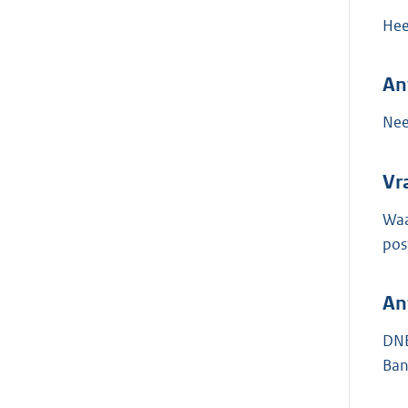
Hee
An
Nee
Vr
Waa
pos
An
DNB
Ban