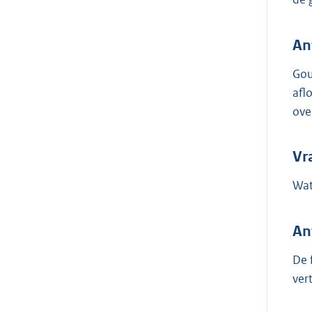
An
Gou
afl
ove
Vr
Wat
An
De 
ver