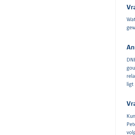
Vr
Wat
gew
An
DNB
gou
rel
lig
Vr
Kun
Pet
vol