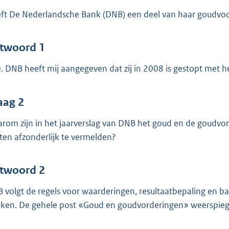
o
ft De Nederlandsche Bank (DNB) een deel van haar goudvoor
o
t
t
twoord 1
e
. DNB heeft mij aangegeven dat zij in 2008 is gestopt met h
:
4
6
aag 2
rom zijn in het jaarverslag van DNB het goud en de goudvord
b
ten afzonderlijk te vermelden?
twoord 2
 volgt de regels voor waarderingen, resultaatbepaling en bal
ken. De gehele post «Goud en goudvorderingen» weerspiege