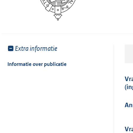
Toon
Extra informatie
meer
van:
Informatie over publicatie
Vr
(i
An
Vr