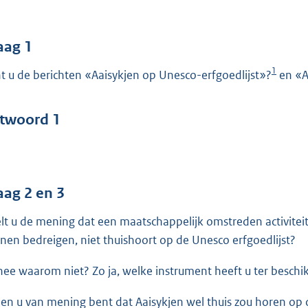
o
o
t
aag 1
t
1
t u de berichten «Aaisykjen op Unesco-erfgoedlijst»?
en «A
e
:
4
twoord 1
2
b
aag 2 en 3
lt u de mening dat een maatschappelijk omstreden activiteit
nen bedreigen, niet thuishoort op de Unesco erfgoedlijst?
nee waarom niet? Zo ja, welke instrument heeft u ter beschi
ien u van mening bent dat Aaisykjen wel thuis zou horen op d