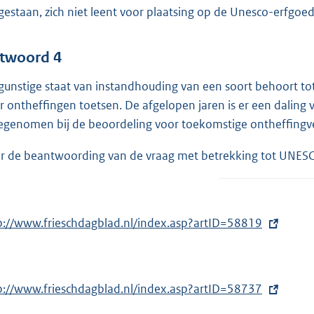
gestaan, zich niet leent voor plaatsing op de Unesco-erfgoedl
twoord 4
gunstige staat van instandhouding van een soort behoort tot
r ontheffingen toetsen. De afgelopen jaren is er een daling 
genomen bij de beoordeling voor toekomstige ontheffingve
r de beantwoording van de vraag met betrekking tot UNESCO
p://www.frieschdagblad.nl/index.asp?artID=58819
p://www.frieschdagblad.nl/index.asp?artID=58737