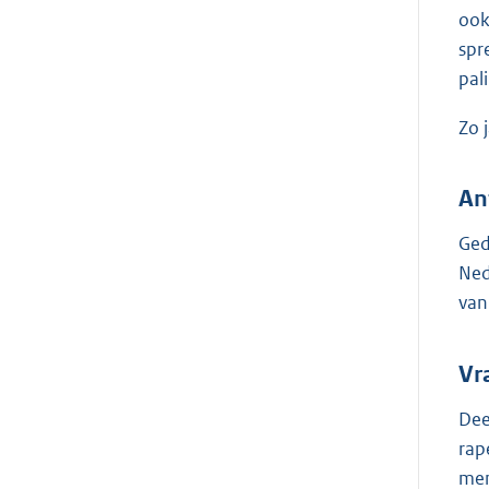
ook
spr
pal
Zo 
An
Ged
Ned
van
Vr
Dee
rap
men