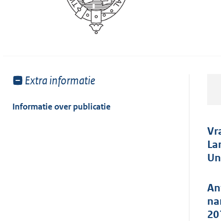
Toon
Extra informatie
meer
van:
Informatie over publicatie
Vr
La
Un
An
na
20