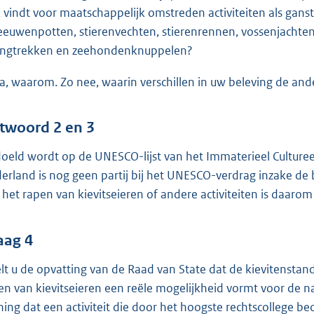
 vindt voor maatschappelijk omstreden activiteiten als ganstr
eeuwenpotten, stierenvechten, stierenrennen, vossenjacht
ingtrekken en zeehondenknuppelen?
ja, waarom. Zo nee, waarin verschillen in uw beleving de an
twoord 2 en 3
oeld wordt op de UNESCO-lijst van het Immaterieel Cultureel
erland is nog geen partij bij het UNESCO-verdrag inzake de 
 het rapen van kievitseieren of andere activiteiten is daarom
aag 4
lt u de opvatting van de Raad van State dat de kievitenstan
en van kievitseieren een reële mogelijkheid vormt voor de n
ing dat een activiteit die door het hoogste rechtscollege beo