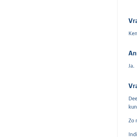
Vr
Ken
An
Ja.
Vr
Dee
kun
Zo 
Ind