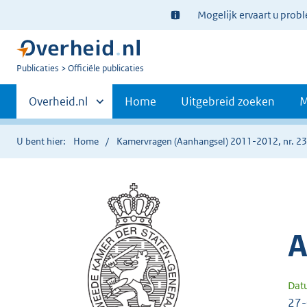
Ter
Mogelijk ervaart u prob
informatie:
U
Publicaties
Officiële publicaties
bent
Primaire
nu
Andere
Overheid.nl
Home
Uitgebreid zoeken
M
hier:
sites
navigatie
binnen
U bent hier:
Home
Kamervragen (Aanhangsel) 2011-2012, nr. 2
A
Dat
27