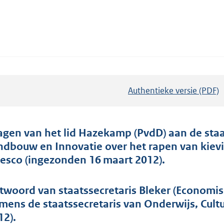
Authentieke versie (PDF)
b
e
s
t
agen van het lid Hazekamp (PvdD) aan de sta
a
ndbouw en Innovatie over het rapen van kievi
n
esco (ingezonden 16 maart 2012).
d
s
twoord van staatssecretaris Bleker (Economi
g
mens de staatssecretaris van Onderwijs, Cult
r
12).