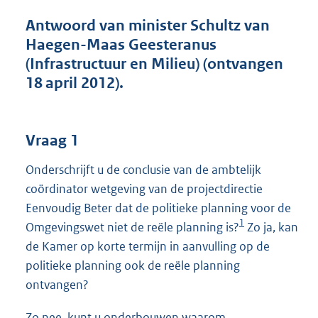
t
t
Antwoord van minister Schultz van
e
Haegen-Maas Geesteranus
:
(Infrastructuur en Milieu) (ontvangen
4
1
18 april 2012).
K
b
Vraag 1
Onderschrijft u de conclusie van de ambtelijk
coördinator wetgeving van de projectdirectie
Eenvoudig Beter dat de politieke planning voor de
1
Omgevingswet niet de reële planning is?
Zo ja, kan
de Kamer op korte termijn in aanvulling op de
politieke planning ook de reële planning
ontvangen?
Zo nee, kunt u onderbouwen waarom