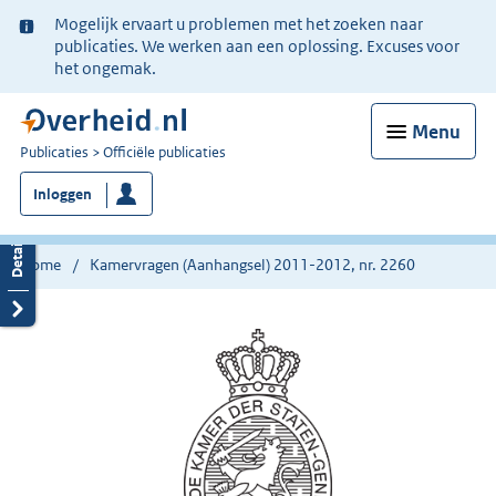
Ter
Mogelijk ervaart u problemen met het zoeken naar
informatie:
publicaties. We werken aan een oplossing. Excuses voor
het ongemak.
Menu
U
Publicaties
Officiële publicaties
bent
Inloggen
nu
hier:
Home
Kamervragen (Aanhangsel) 2011-2012, nr. 2260