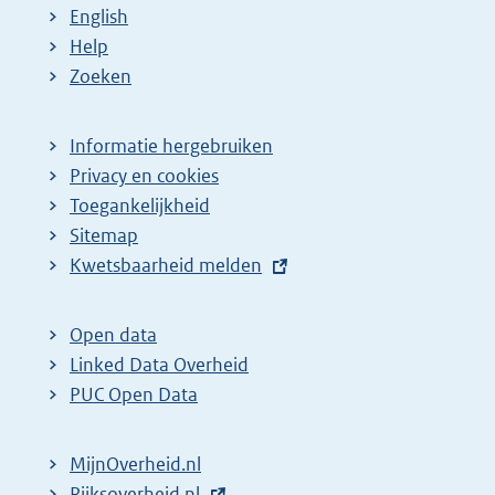
English
Help
Zoeken
Informatie hergebruiken
Privacy en cookies
Toegankelijkheid
Sitemap
E
Kwetsbaarheid melden
x
t
Open data
e
Linked Data Overheid
r
PUC Open Data
n
e
MijnOverheid.nl
l
E
Rijksoverheid.nl