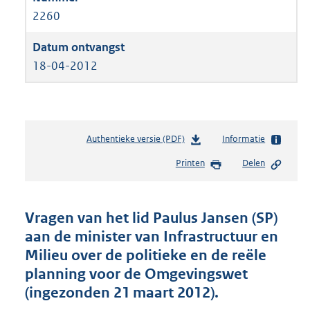
2260
18-04-2012
Authentieke versie (PDF)
b
Informatie
e
Printen
Delen
s
t
a
n
Vragen van het lid Paulus Jansen (SP)
d
aan de minister van Infrastructuur en
s
Milieu over de politieke en de reële
g
r
planning voor de Omgevingswet
o
(ingezonden 21 maart 2012).
o