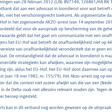
ningen van 28 februari 2012 (LJN: BV7149, 126861/HA RK 11
htbank dat aan een advocaat in loondienst voor wat betreft d
kt, niet het verschoningsrecht toekomt. Als argumentatie d
Hof in het zogenoemde AKZO-arrest (van 14 september 2010,
ordeeld dat voor de aanspraak op bescherming van de geh
rwaarde geldt dat het gaat om communicatie met een onafh
gens het EU-Hof wat betreft de onafhankelijkheid niet op é
 vereiste van onafhankelijkheid veronderstelt dat er geen en
taat. De omstandigheid dat de advocaat in loondienst is maa
merciële strategieën kan afwijken, waarmee zijn mogelijkh
ing zijn, aldus het EU-Hof. Het EU-Hof sloot daarmee aan o
est (van 18 mei 1982, nr. 155/79). Het Akzo-arrest zag op 
ter dat die context niet zozeer afwijkt van die van een (Ned
 in de Delta-zaak niet alleszins relevant zouden zijn. Tegen 
er beroep ingesteld.
rts kan in dit verband nog worden gewezen op de uitspraak