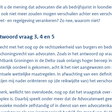
e
lt u de mening dat advocaten die als bedrijfsjurist in loon
r
h ook niet meer zouden mogen verschuilen achter een versch
n
wet- en regelgeving verankeren? Zo nee, waarom niet?
e
l
i
twoord vraag 3, 4 en 5
n
hecht met het oog op de rechtszekerheid van burgers en bedri
k
schoningsrecht van advocaten. Zoals in het antwoord op vraag
:
htbank Groningen in de Delta-zaak onlangs hoger beroep inge
hterlijk oordeel is gekomen, acht ik het niet aangewezen om 
ntuele wettelijke maatregelen. In afwachting van een definiti
tijen mij nader oriënteren op (de reikwijdte van) het verscho
merk, wellicht ten overvloede, nog op dat het vraagstuk over
plex is. Daarbij speelt onder meer dat de Advocatenwet ge
assieke model» zelfstandig of in dienst van een advocatenka