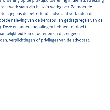
erordening op de praktijkuitoefening in dienstbetrekking
caat werkzaam zijn bij zo’n werkgever. Zo moet de
atuut jegens de betreffende advocaat verbinden de
toorde naleving van de beroeps- en gedragsregels van de
g). Deze en andere bepalingen hebben tot doel te
hankelijkheid kan uitoefenen en dat er geen
n, verplichtingen of privileges van de advocaat.