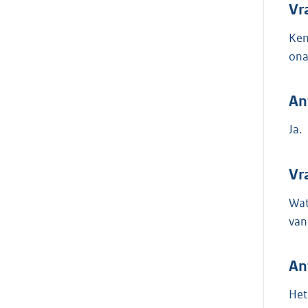
Vr
Ken
ona
An
Ja.
Vr
Wat
van
An
Het