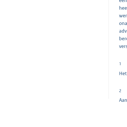
een
hee
wer
ona
adv
ber
ver
1
Het
2
Aan