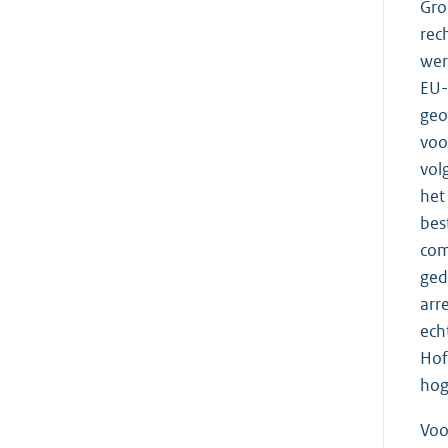
Gro
rec
wer
EU-
geo
voo
vol
het
bes
com
ged
arr
ech
Hof
hog
Voo