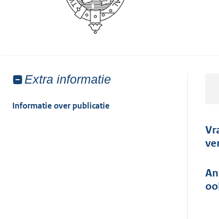
Toon
Extra informatie
meer
van:
Informatie over publicatie
Vr
ve
An
oo