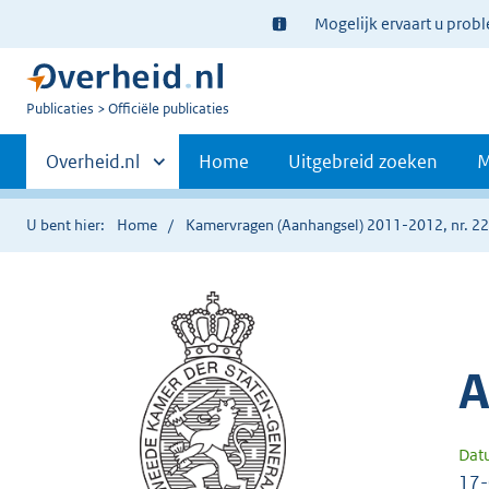
Ter
Mogelijk ervaart u prob
informatie:
U
Publicaties
Officiële publicaties
bent
Primaire
nu
Andere
Overheid.nl
Home
Uitgebreid zoeken
M
hier:
sites
navigatie
binnen
U bent hier:
Home
Kamervragen (Aanhangsel) 2011-2012, nr. 2
A
Dat
17