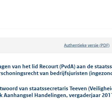
Authentieke versie (PDF)
b
e
s
t
agen van het lid Recourt (PvdA) aan de staatsse
a
rschoningsrecht van bedrijfsjuristen (ingezon
n
d
twoord van staatssecretaris Teeven (Veiligheid 
s
k Aanhangsel Handelingen, vergaderjaar 201
g
r