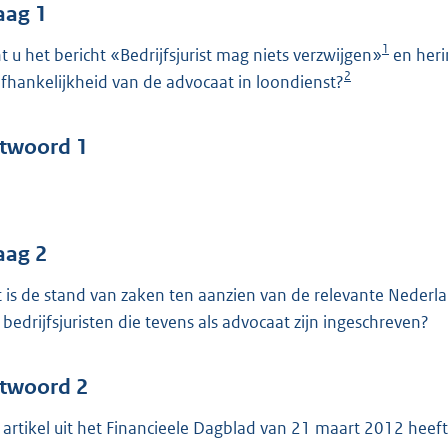
o
aag 1
o
1
t u het bericht «Bedrijfsjurist mag niets verzwijgen»
en heri
t
2
fhankelijkheid van de advocaat in loondienst?
t
e
:
twoord 1
4
3
b
aag 2
 is de stand van zaken ten aanzien van de relevante Nederla
 bedrijfsjuristen die tevens als advocaat zijn ingeschreven?
twoord 2
 artikel uit het Financieele Dagblad van 21 maart 2012 heef