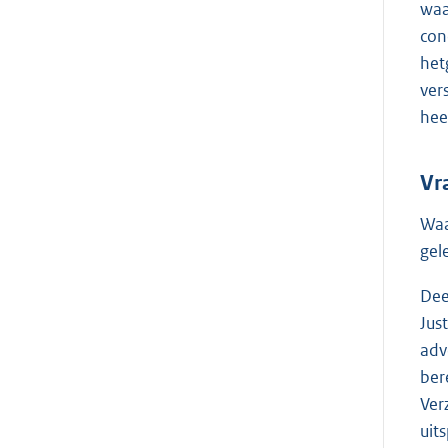
waa
con
het
ver
hee
Vr
Waa
gel
Dee
Jus
adv
ber
Ver
uit