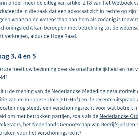
rin onder meer de uitleg van artikel 218 van het Wetboek 
cludeerde in die zaak dat een advocaat zich in rechte op zi
geen waarvan de wetenschap aan hem als zodanig is toevertr
schoningsrecht kan beroepen met betrekking tot de wetensch
ft verkregen, aldus de Hoge Raad.
aag 3, 4 en 5
rtoe heeft uw bezinning over de onafhankelijkheid en het v
eid?
lt u de mening van de Nederlandse Mededingingsautoriteit (
titie van de Europese Unie (EU-Hof) en de recente uitspraak 
ocaten nog steeds een verschoningsrecht voor wat betreft 
eid om met betrokken partijen, zoals als de
E
Nederlandse Ord
zekeraars, het Nederlands Genootschap van Bedrijfsjuristen 
x
spraken voor het verschoningsrecht?
t