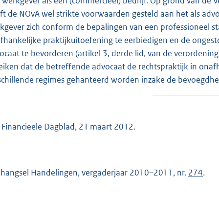
 werkgever als een (commercieel) bedrijf. Op grond van de V
ft de NOvA wel strikte voorwaarden gesteld aan het als advo
kgever zich conform de bepalingen van een professioneel st
fhankelijke praktijkuitoefening te eerbiedigen en de onges
ocaat te bevorderen (artikel 3, derde lid, van de verordenin
eiken dat de betreffende advocaat de rechtspraktijk in onaf
schillende regimes gehanteerd worden inzake de bevoegdhede
 Financieele Dagblad, 21 maart 2012.
hangsel Handelingen, vergaderjaar 2010–2011, nr.
274
.