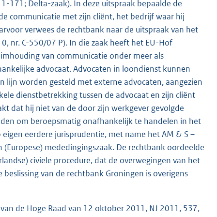
-171; Delta-zaak). In deze uitspraak bepaalde de
e communicatie met zijn cliënt, het bedrijf waar hij
aarvoor verwees de rechtbank naar de uitspraak van het
 nr. C-550/07 P). In die zaak heeft het EU-Hof
eimhouding van communicatie onder meer als
ankelijke advocaat. Advocaten in loondienst kunnen
én lijn worden gesteld met externe advocaten, aangezien
kele dienstbetrekking tussen de advocaat en zijn cliënt
kt dat hij niet van de door zijn werkgever gevolgde
eden om beroepsmatig onafhankelijk te handelen in het
p eigen eerdere jurisprudentie, met name het AM & S –
een (Europese) mededingingszaak. De rechtbank oordeelde
erlandse) civiele procedure, dat de overwegingen van het
de beslissing van de rechtbank Groningen is overigens
 van de Hoge Raad van 12 oktober 2011, NJ 2011, 537,