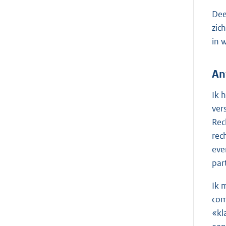
Dee
zic
in 
An
Ik 
ver
Rec
rec
eve
par
Ik 
com
«kl