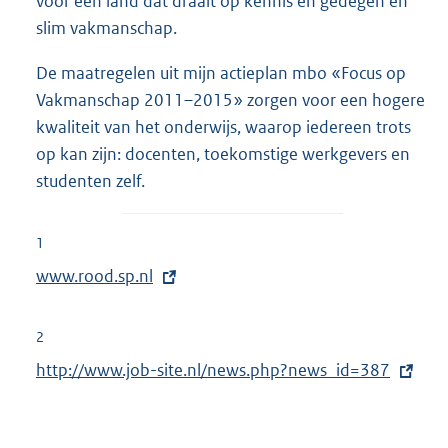
voor een land dat draait op kennis en gedegen en
slim vakmanschap.
De maatregelen uit mijn actieplan mbo «Focus op
Vakmanschap 2011–2015» zorgen voor een hogere
kwaliteit van het onderwijs, waarop iedereen trots
op kan zijn: docenten, toekomstige werkgevers en
studenten zelf.
1
E
www.rood.sp.nl
x
t
2
e
E
http://www.job-site.nl/news.php?news_id=387
r
x
n
t
e