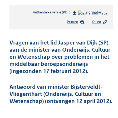
Authentieke versie (PDF)
b
Informatie
e
Printen
Delen
s
t
a
n
Vragen van het lid Jasper van Dijk (SP)
d
aan de minister van Onderwijs, Cultuur
s
en Wetenschap over problemen in het
g
r
middelbaar beroepsonderwijs
o
(ingezonden 17 februari 2012).
o
t
t
Antwoord van minister Bijsterveldt-
e
Vliegenthart (Onderwijs, Cultuur en
:
Wetenschap) (ontvangen 12 april 2012).
5
1
K
b