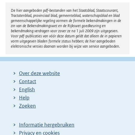
e
l
r
Disclaimer
De hier aangeboden pdf-bestanden van het Staatsblad, Staatscourant,
i
Tractatenblad, provinciaal blad, gemeenteblad, waterschapsblad en blad
n
n
gemeenschappelijke regeling vormen de formele bekendmakingen in de
e
zin van de Bekendmakingswet en de Rijkswet goedkeuring en
k
bekendmaking verdragen voor zover ze na 1 juli 2009 zijn uitgegeven.
l
Voor pdf-publicaties van vóór deze datum geldt dat alleen de in papieren
:
i
vorm uitgegeven bladen formele status hebben; de hier aangeboden
elektronische versies daarvan worden bij wijze van service aangeboden.
n
k
:
Over deze website
Contact
English
Help
Zoeken
Informatie hergebruiken
Privacy en cookies