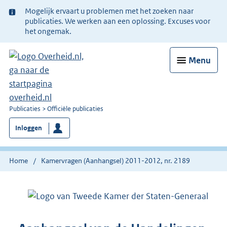
Ter
Mogelijk ervaart u problemen met het zoeken naar
informatie:
publicaties. We werken aan een oplossing. Excuses voor
het ongemak.
Menu
U
Publicaties
Officiële publicaties
bent
Inloggen
nu
hier:
Home
Kamervragen (Aanhangsel) 2011-2012, nr. 2189