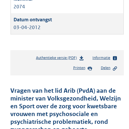
2074
03-04-2012
Authentieke versie (PDF)
b
Informatie
e
Printen
Delen
s
t
a
n
Vragen van het lid Arib (PvdA) aan de
d
minister van Volksgezondheid, Welzijn
s
en Sport over de zorg voor kwetsbare
g
r
vrouwen met psychosociale en
o
psychiatrische problematiek, rond
o