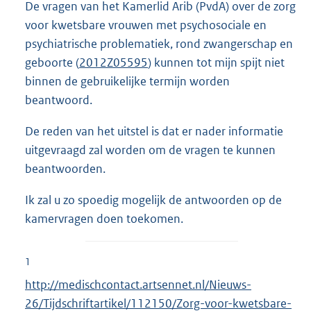
De vragen van het Kamerlid Arib (PvdA) over de zorg
voor kwetsbare vrouwen met psychosociale en
psychiatrische problematiek, rond zwangerschap en
geboorte (
2012Z05595
) kunnen tot mijn spijt niet
binnen de gebruikelijke termijn worden
beantwoord.
De reden van het uitstel is dat er nader informatie
uitgevraagd zal worden om de vragen te kunnen
beantwoorden.
Ik zal u zo spoedig mogelijk de antwoorden op de
kamervragen doen toekomen.
1
E
http://medischcontact.artsennet.nl/Nieuws-
x
26/Tijdschriftartikel/112150/Zorg-voor-kwetsbare-