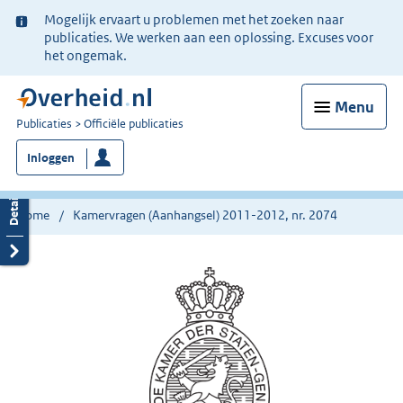
Ter
Mogelijk ervaart u problemen met het zoeken naar
informatie:
publicaties. We werken aan een oplossing. Excuses voor
het ongemak.
Menu
U
Publicaties
Officiële publicaties
bent
Inloggen
nu
hier:
Home
Kamervragen (Aanhangsel) 2011-2012, nr. 2074