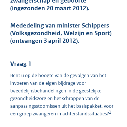
zwangerschap en geboorte
t
(ingezonden 20 maart 2012).
t
e
:
Mededeling van minister Schippers
4
2
(Volksgezondheid, Welzijn en Sport)
K
(ontvangen 3 april 2012).
b
Vraag 1
Bent u op de hoogte van de gevolgen van het
invoeren van de eigen bijdrage voor
tweedelijnsbehandelingen in de geestelijke
gezondheidszorg en het schrappen van de
aanpassingsstoornissen uit het basispakket, voor
1
een groep zwangeren in achterstandssituaties?