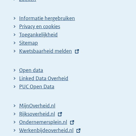
Informatie hergebruiken
Privacy en cookies
Toegankelijkheid
Sitemap
E
Kwetsbaarheid melden
x
t
Open data
e
Linked Data Overheid
r
PUC Open Data
n
e
MijnOverheid.nl
l
E
Rijksoverheid.nl
i
x
E
Ondernemersplein.nl
n
t
x
E
Werkenbijdeoverheid.nl
k