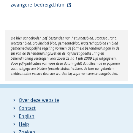
t
zwangere-bedreigd.htm
e
r
n
e
Disclaimer
De hier aangeboden pdf-bestanden van het Staatsblad, Staatscourant,
Tractatenblad, provinciaal blad, gemeenteblad, waterschapsblad en blad
l
gemeenschappelijke regeling vormen de formele bekendmakingen in de
i
zin van de Bekendmakingswet en de Rijkswet goedkeuring en
bekendmaking verdragen voor zover ze na 1 juli 2009 zijn uitgegeven.
n
Voor pdf-publicaties van vóór deze datum geldt dat alleen de in papieren
k
vorm uitgegeven bladen formele status hebben; de hier aangeboden
elektronische versies daarvan worden bij wijze van service aangeboden.
:
Over deze website
Contact
English
Help
Zoeken