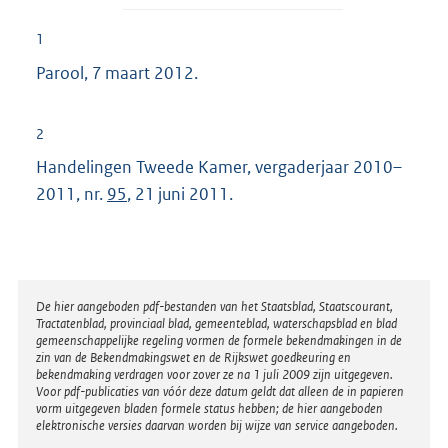
1
Parool, 7 maart 2012.
2
Handelingen Tweede Kamer, vergaderjaar 2010–
2011, nr.
95
, 21 juni 2011.
Disclaimer
De hier aangeboden pdf-bestanden van het Staatsblad, Staatscourant,
Tractatenblad, provinciaal blad, gemeenteblad, waterschapsblad en blad
gemeenschappelijke regeling vormen de formele bekendmakingen in de
zin van de Bekendmakingswet en de Rijkswet goedkeuring en
bekendmaking verdragen voor zover ze na 1 juli 2009 zijn uitgegeven.
Voor pdf-publicaties van vóór deze datum geldt dat alleen de in papieren
vorm uitgegeven bladen formele status hebben; de hier aangeboden
elektronische versies daarvan worden bij wijze van service aangeboden.