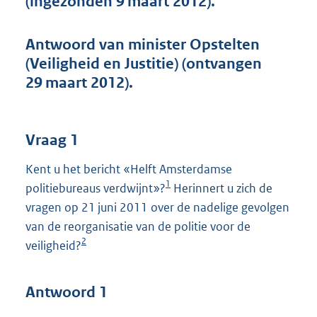
(ingezonden 9 maart 2012).
t
t
e
Antwoord van minister Opstelten
:
(Veiligheid en Justitie) (ontvangen
4
6
29 maart 2012).
K
b
Vraag 1
Kent u het bericht «Helft Amsterdamse
1
politiebureaus verdwijnt»?
Herinnert u zich de
vragen op 21 juni 2011 over de nadelige gevolgen
van de reorganisatie van de politie voor de
2
veiligheid?
Antwoord 1