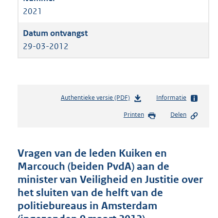
2021
29-03-2012
Authentieke versie (PDF)
b
Informatie
e
Printen
Delen
s
t
a
n
Vragen van de leden Kuiken en
d
Marcouch (beiden PvdA) aan de
s
minister van Veiligheid en Justitie over
g
r
het sluiten van de helft van de
o
politiebureaus in Amsterdam
o