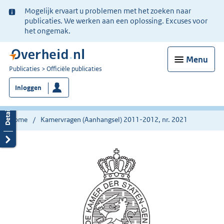
Ter
Mogelijk ervaart u problemen met het zoeken naar
informatie:
publicaties. We werken aan een oplossing. Excuses voor
het ongemak.
Menu
U
Publicaties
Officiële publicaties
bent
Inloggen
nu
hier:
Home
Kamervragen (Aanhangsel) 2011-2012, nr. 2021