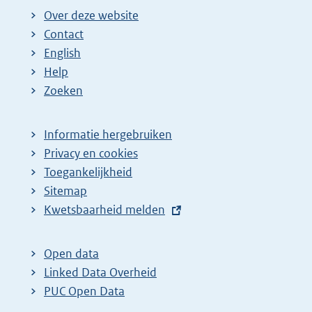
Over deze website
Contact
English
Help
Zoeken
Informatie hergebruiken
Privacy en cookies
Toegankelijkheid
Sitemap
E
Kwetsbaarheid melden
x
t
Open data
e
Linked Data Overheid
r
PUC Open Data
n