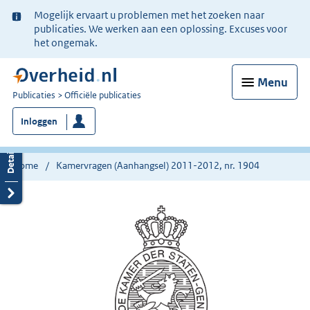
Ter
Mogelijk ervaart u problemen met het zoeken naar
informatie:
publicaties. We werken aan een oplossing. Excuses voor
het ongemak.
Menu
U
Publicaties
Officiële publicaties
bent
Inloggen
nu
hier:
Home
Kamervragen (Aanhangsel) 2011-2012, nr. 1904