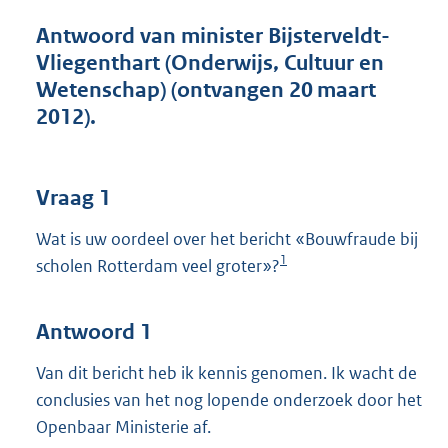
t
t
Antwoord van minister Bijsterveldt-
e
Vliegenthart (Onderwijs, Cultuur en
:
Wetenschap) (ontvangen 20 maart
4
4
2012).
K
b
Vraag 1
Wat is uw oordeel over het bericht «Bouwfraude bij
1
scholen Rotterdam veel groter»?
Antwoord 1
Van dit bericht heb ik kennis genomen. Ik wacht de
conclusies van het nog lopende onderzoek door het
Openbaar Ministerie af.