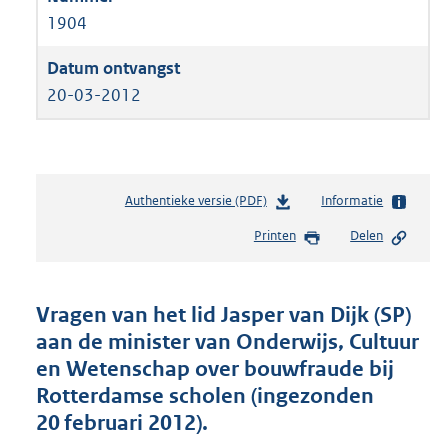
1904
20-03-2012
Authentieke versie (PDF)
b
Informatie
e
Printen
Delen
s
t
a
n
Vragen van het lid Jasper van Dijk (SP)
d
aan de minister van Onderwijs, Cultuur
s
en Wetenschap over bouwfraude bij
g
r
Rotterdamse scholen (ingezonden
o
20 februari 2012).
o