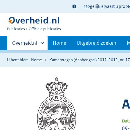
Ter
Mogelijk ervaart u prob
informatie:
U
Publicaties
Officiële publicaties
bent
Primaire
nu
Andere
Overheid.nl
Home
Uitgebreid zoeken
M
hier:
sites
navigatie
binnen
U bent hier:
Home
Kamervragen (Aanhangsel) 2011-2012, nr. 1
A
Dat
09