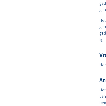
ged
geh
Het
gem
ged
lig
Vr
Hoe
An
Het
Een
ben