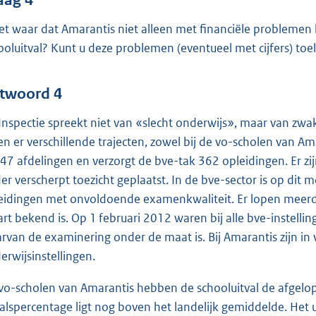
het waar dat Amarantis niet alleen met financiële probleme
ooluitval? Kunt u deze problemen (eventueel met cijfers) toe
twoord 4
Inspectie spreekt niet van «slecht onderwijs», maar van zw
en er verschillende trajecten, zowel bij de vo-scholen van Ama
 47 afdelingen en verzorgt de bve-tak 362 opleidingen. Er zij
er verscherpt toezicht geplaatst. In de bve-sector is op dit 
eidingen met onvoldoende examenkwaliteit. Er lopen meerd
rt bekend is. Op 1 februari 2012 waren bij alle bve-instell
rvan de examinering onder de maat is. Bij Amarantis zijn in
erwijsinstellingen.
vo-scholen van Amarantis hebben de schooluitval de afgelo
valspercentage ligt nog boven het landelijk gemiddelde. Het 