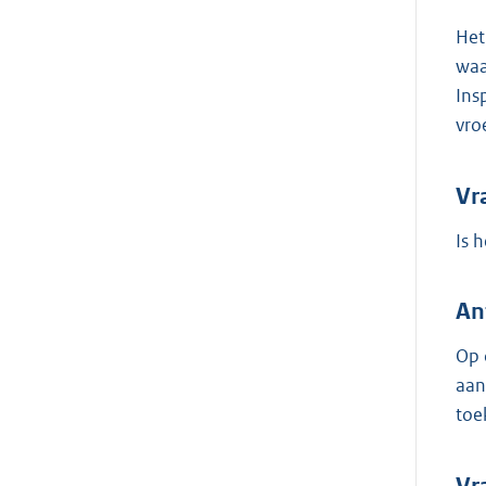
Het
waa
Ins
vro
Vr
Is 
An
Op 
aan
toe
Vr