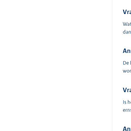
Vr
Wat
dan
An
De 
wor
Vr
Is 
ern
An