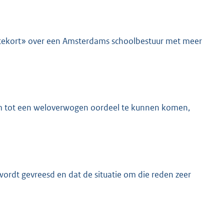
 tekort» over een Amsterdams schoolbestuur met meer
 Om tot een weloverwogen oordeel te kunnen komen,
K
 wordt gevreesd en dat de situatie om die reden zeer