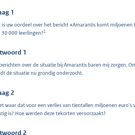
o
o
aag 1
t
 is uw oordeel over het bericht «Amarantis komt miljoenen
t
1
 30 000 leerlingen?
e
:
4
twoord 1
7
berichten over de situatie bij Amarantis baren mij zorgen.
dt de situatie nu grondig onderzocht.
b
aag 2
het waar dat voor een verlies van tientallen miljoenen euro's
stig is? Hoe werden deze tekorten veroorzaakt?
twoord 2