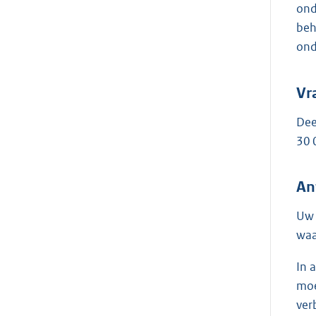
ond
beh
ond
Vr
Dee
30 
An
Uw 
waa
In 
moe
ver