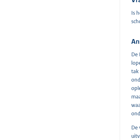
Is 
sch
An
De 
lop
tak
ond
opl
maa
waa
ond
De 
uit