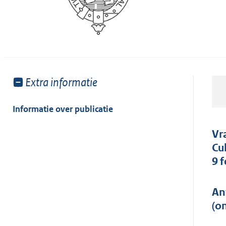
Toon
Extra informatie
meer
van:
Informatie over publicatie
Vr
Cu
9 
An
(o