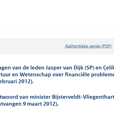
Authentieke versie (PDF)
b
e
s
t
agen van de leden Jasper van Dijk (SP) en Çeli
a
ltuur en Wetenschap over financiële probleme
n
februari 2012).
d
s
twoord van minister Bijsterveldt-Vliegenthar
g
ntvangen 9 maart 2012).
r