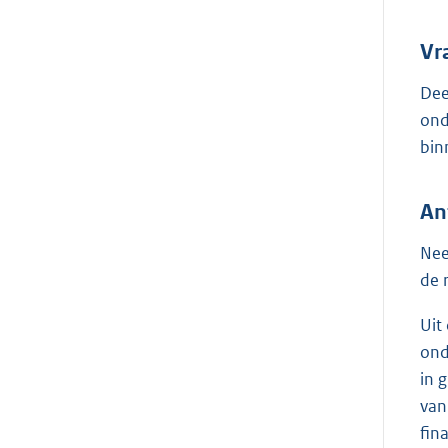
Vr
Dee
ond
bin
An
Nee
de 
Uit
ond
in 
van
fin