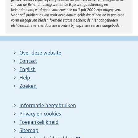
l
zin van de Bekendmakingswet en de Rijkswet goedkeuring en
bekendmaking verdragen voor zover ze na 1 juli 2009 zijn uitgegeven.
i
Voor pdf-publicaties van vóór deze datum geldt dat alleen de in papieren
n
vorm uitgegeven bladen formele status hebben; de hier aangeboden
elektronische versies daarvan worden bij wijze van service aangeboden.
k
:
Over deze website
Contact
English
Help
Zoeken
Informatie hergebruiken
Privacy en cookies
Toegankelijkheid
Sitemap