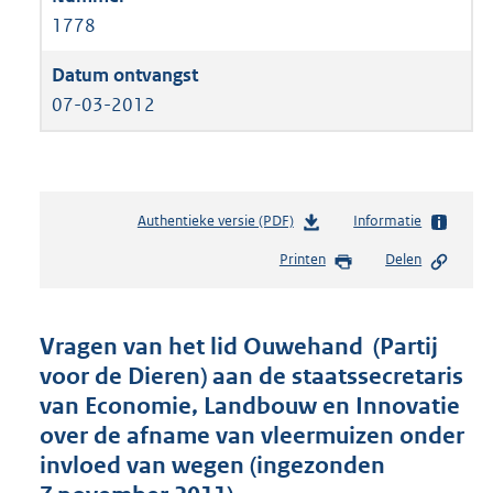
1778
07-03-2012
Authentieke versie (PDF)
b
Informatie
e
Printen
Delen
s
t
a
n
Vragen van het lid Ouwehand (Partij
d
voor de Dieren) aan de staatssecretaris
s
van Economie, Landbouw en Innovatie
g
r
over de afname van vleermuizen onder
o
invloed van wegen (ingezonden
o