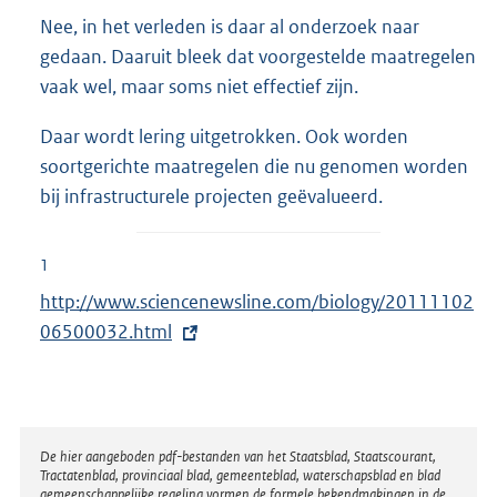
Nee, in het verleden is daar al onderzoek naar
gedaan. Daaruit bleek dat voorgestelde maatregelen
vaak wel, maar soms niet effectief zijn.
Daar wordt lering uitgetrokken. Ook worden
soortgerichte maatregelen die nu genomen worden
bij infrastructurele projecten geëvalueerd.
1
E
http://www.sciencenewsline.com/biology/20111102
x
06500032.html
t
e
r
n
Disclaimer
De hier aangeboden pdf-bestanden van het Staatsblad, Staatscourant,
Tractatenblad, provinciaal blad, gemeenteblad, waterschapsblad en blad
e
gemeenschappelijke regeling vormen de formele bekendmakingen in de