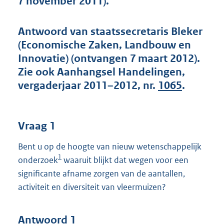
7 november 2011).
t
t
e
Antwoord van staatssecretaris Bleker
:
(Economische Zaken, Landbouw en
4
3
Innovatie) (ontvangen 7 maart 2012).
K
Zie ook Aanhangsel Handelingen,
b
vergaderjaar 2011–2012, nr.
1065
.
Vraag 1
Bent u op de hoogte van nieuw wetenschappelijk
1
onderzoek
waaruit blijkt dat wegen voor een
significante afname zorgen van de aantallen,
activiteit en diversiteit van vleermuizen?
Antwoord 1