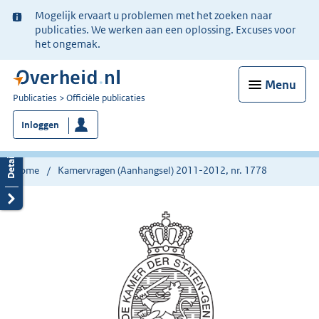
Ter
Mogelijk ervaart u problemen met het zoeken naar
informatie:
publicaties. We werken aan een oplossing. Excuses voor
het ongemak.
Menu
U
Publicaties
Officiële publicaties
bent
Inloggen
nu
hier:
Home
Kamervragen (Aanhangsel) 2011-2012, nr. 1778