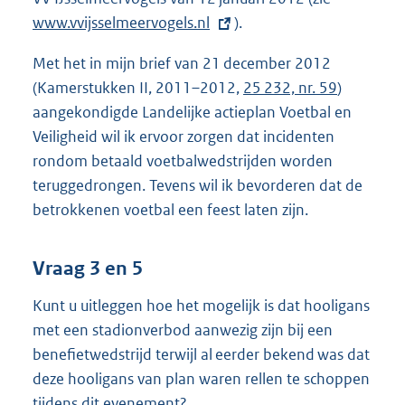
www.vvijsselmeervogels.nl
).
x
t
Met het in mijn brief van 21 december 2012
e
(Kamerstukken II, 2011–2012,
25 232, nr. 59
)
r
aangekondigde Landelijke actieplan Voetbal en
n
Veiligheid wil ik ervoor zorgen dat incidenten
e
rondom betaald voetbalwedstrijden worden
l
teruggedrongen. Tevens wil ik bevorderen dat de
i
betrokkenen voetbal een feest laten zijn.
n
k
:
Vraag 3 en 5
Kunt u uitleggen hoe het mogelijk is dat hooligans
met een stadionverbod aanwezig zijn bij een
benefietwedstrijd terwijl al eerder bekend was dat
deze hooligans van plan waren rellen te schoppen
tijdens dit evenement?