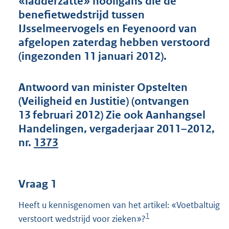
«ladderzatte» hooligans die de
t
benefietwedstrijd tussen
t
e
IJsselmeervogels en Feyenoord van
:
afgelopen zaterdag hebben verstoord
4
(ingezonden 11 januari 2012).
7
K
b
Antwoord van minister Opstelten
(Veiligheid en Justitie) (ontvangen
13 februari 2012) Zie ook Aanhangsel
Handelingen, vergaderjaar 2011–2012,
nr.
1373
Vraag 1
Heeft u kennisgenomen van het artikel: «Voetbaltuig
1
verstoort wedstrijd voor zieken»?