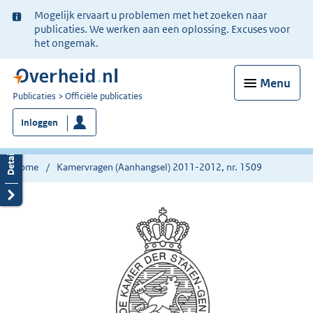
Ter
Mogelijk ervaart u problemen met het zoeken naar
informatie:
publicaties. We werken aan een oplossing. Excuses voor
het ongemak.
Menu
U
Publicaties
Officiële publicaties
bent
Inloggen
nu
hier:
Home
Kamervragen (Aanhangsel) 2011-2012, nr. 1509