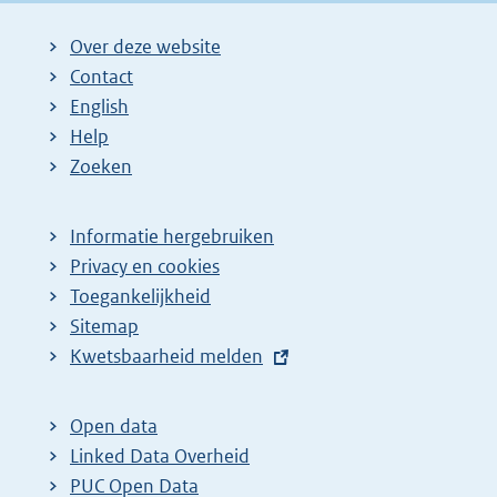
Over deze website
Contact
English
Help
Zoeken
Informatie hergebruiken
Privacy en cookies
Toegankelijkheid
Sitemap
E
Kwetsbaarheid melden
x
t
Open data
e
Linked Data Overheid
r
PUC Open Data