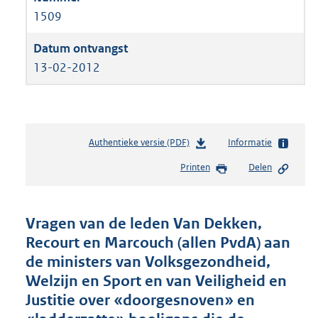
1509
13-02-2012
Authentieke versie (PDF)
b
Informatie
e
Printen
Delen
s
t
a
n
Vragen van de leden Van Dekken,
d
Recourt en Marcouch (allen PvdA) aan
s
de ministers van Volksgezondheid,
g
r
Welzijn en Sport en van Veiligheid en
o
Justitie over «doorgesnoven» en
o