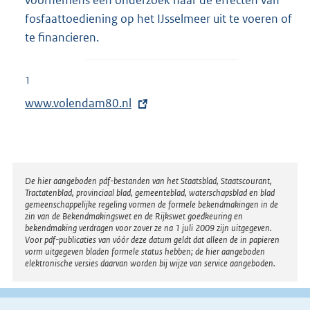
fosfaattoediening op het IJsselmeer uit te voeren of
te financieren.
1
E
www.volendam80.nl
x
t
e
r
Disclaimer
De hier aangeboden pdf-bestanden van het Staatsblad, Staatscourant,
Tractatenblad, provinciaal blad, gemeenteblad, waterschapsblad en blad
n
gemeenschappelijke regeling vormen de formele bekendmakingen in de
e
zin van de Bekendmakingswet en de Rijkswet goedkeuring en
bekendmaking verdragen voor zover ze na 1 juli 2009 zijn uitgegeven.
l
Voor pdf-publicaties van vóór deze datum geldt dat alleen de in papieren
i
vorm uitgegeven bladen formele status hebben; de hier aangeboden
elektronische versies daarvan worden bij wijze van service aangeboden.
n
k
: