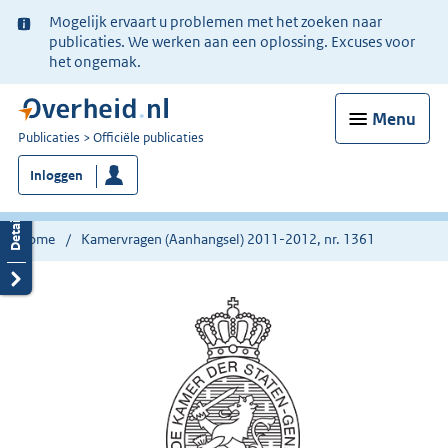
Ter
Mogelijk ervaart u problemen met het zoeken naar
informatie:
publicaties. We werken aan een oplossing. Excuses voor
het ongemak.
Menu
U
Publicaties
Officiële publicaties
bent
Inloggen
nu
hier:
Home
Kamervragen (Aanhangsel) 2011-2012, nr. 1361