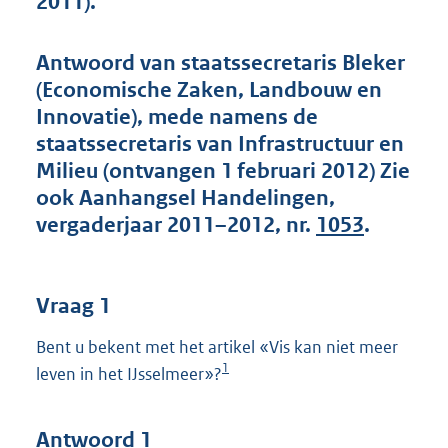
2011).
t
t
e
Antwoord van staatssecretaris Bleker
:
(Economische Zaken, Landbouw en
4
2
Innovatie), mede namens de
K
staatssecretaris van Infrastructuur en
b
Milieu (ontvangen 1 februari 2012) Zie
ook Aanhangsel Handelingen,
vergaderjaar 2011–2012, nr.
1053
.
Vraag 1
Bent u bekent met het artikel «Vis kan niet meer
1
leven in het IJsselmeer»?
Antwoord 1