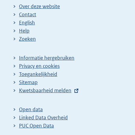
Over deze website
Contact
English
Help
Zoeken
Informatie hergebruiken
Privacy en cookies
Toegankelijkheid
Sitemap
E
Kwetsbaarheid melden
x
t
Open data
e
Linked Data Overheid
r
PUC Open Data
n