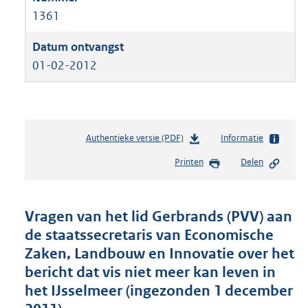
1361
01-02-2012
Authentieke versie (PDF)
b
Informatie
e
Printen
Delen
s
t
a
n
Vragen van het lid Gerbrands (PVV) aan
d
de staatssecretaris van Economische
s
Zaken, Landbouw en Innovatie over het
g
r
bericht dat vis niet meer kan leven in
o
het IJsselmeer (ingezonden 1 december
o