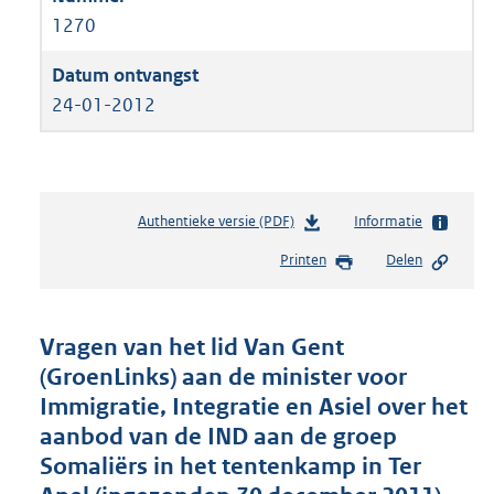
1270
24-01-2012
Authentieke versie (PDF)
b
Informatie
e
Printen
Delen
s
t
a
n
Vragen van het lid Van Gent
d
(GroenLinks) aan de minister voor
s
Immigratie, Integratie en Asiel over het
g
r
aanbod van de IND aan de groep
o
Somaliërs in het tentenkamp in Ter
o