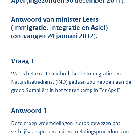
Apel (ingezonden 30 december 2011).
t
t
e
Antwoord van minister Leers
:
(Immigratie, Integratie en Asiel)
4
1
(ontvangen 24 januari 2012).
K
b
Vraag 1
Wat is het exacte aanbod dat de Immigratie- en
Naturalisatiedienst (IND) gedaan zou hebben aan de
groep Somaliërs in het tentenkamp in Ter Apel?
Antwoord 1
Deze groep vreemdelingen is erop gewezen dat
verblijfsaanspraken buiten toelatingsprocedures om