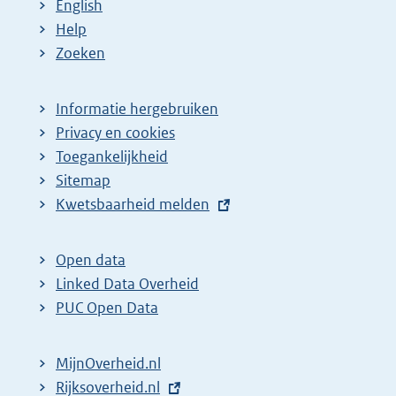
English
Help
Zoeken
Informatie hergebruiken
Privacy en cookies
Toegankelijkheid
Sitemap
E
Kwetsbaarheid melden
x
t
Open data
e
Linked Data Overheid
r
PUC Open Data
n
e
MijnOverheid.nl
l
E
Rijksoverheid.nl
i