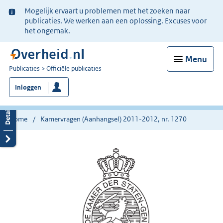
Ter
Mogelijk ervaart u problemen met het zoeken naar
informatie:
publicaties. We werken aan een oplossing. Excuses voor
het ongemak.
Menu
U
Publicaties
Officiële publicaties
bent
Inloggen
nu
hier:
Home
Kamervragen (Aanhangsel) 2011-2012, nr. 1270