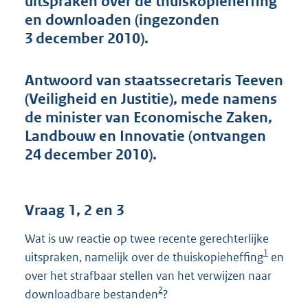
uitspraken over de thuiskopieheffing
t
en downloaden (ingezonden
t
e
3 december 2010).
:
4
2
Antwoord van staatssecretaris Teeven
K
(Veiligheid en Justitie), mede namens
b
de minister van Economische Zaken,
Landbouw en Innovatie (ontvangen
24 december 2010).
Vraag 1, 2 en 3
Wat is uw reactie op twee recente gerechterlijke
1
uitspraken, namelijk over de thuiskopieheffing
en
over het strafbaar stellen van het verwijzen naar
2
downloadbare bestanden
?