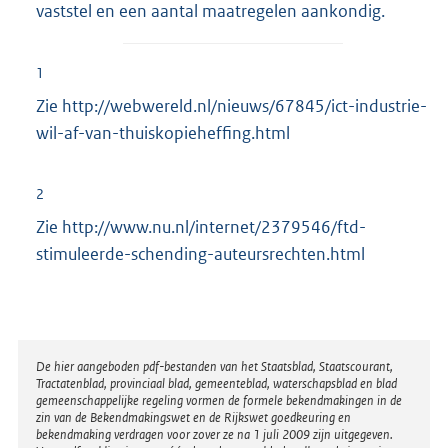
vaststel en een aantal maatregelen aankondig.
1
Zie http://webwereld.nl/nieuws/67845/ict-industrie-
wil-af-van-thuiskopieheffing.html
2
Zie http://www.nu.nl/internet/2379546/ftd-
stimuleerde-schending-auteursrechten.html
Disclaimer
De hier aangeboden pdf-bestanden van het Staatsblad, Staatscourant,
Tractatenblad, provinciaal blad, gemeenteblad, waterschapsblad en blad
gemeenschappelijke regeling vormen de formele bekendmakingen in de
zin van de Bekendmakingswet en de Rijkswet goedkeuring en
bekendmaking verdragen voor zover ze na 1 juli 2009 zijn uitgegeven.