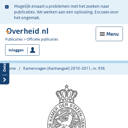
Ter
Mogelijk ervaart u problemen met het zoeken naar
informatie:
publicaties. We werken aan een oplossing. Excuses voor
het ongemak.
Menu
U
Publicaties
Officiële publicaties
bent
Inloggen
nu
hier:
Home
Kamervragen (Aanhangsel) 2010-2011, nr. 936