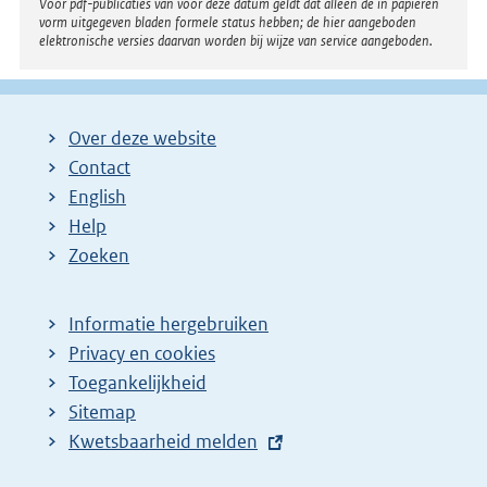
Voor pdf-publicaties van vóór deze datum geldt dat alleen de in papieren
vorm uitgegeven bladen formele status hebben; de hier aangeboden
elektronische versies daarvan worden bij wijze van service aangeboden.
Over deze website
Contact
English
Help
Zoeken
Informatie hergebruiken
Privacy en cookies
Toegankelijkheid
Sitemap
E
Kwetsbaarheid melden
x