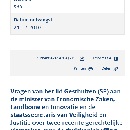
936
24-12-2010
Authentieke versie (PDF)
b
Informatie
e
Printen
Delen
s
t
a
n
Vragen van het lid Gesthuizen (SP) aan
d
de minister van Economische Zaken,
s
Landbouw en Innovatie en de
g
r
staatssecretaris van Veiligheid en
o
Justitie over twee recente gerechtelijke
o