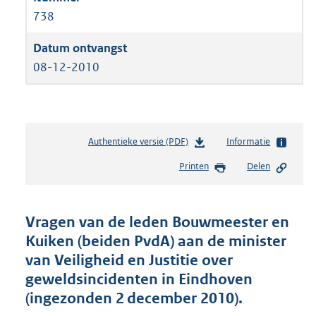
738
08-12-2010
Authentieke versie (PDF)
b
Informatie
e
Printen
Delen
s
t
a
n
Vragen van de leden Bouwmeester en
d
Kuiken (beiden PvdA) aan de minister
s
van Veiligheid en Justitie over
g
r
geweldsincidenten in Eindhoven
o
(ingezonden 2 december 2010).
o