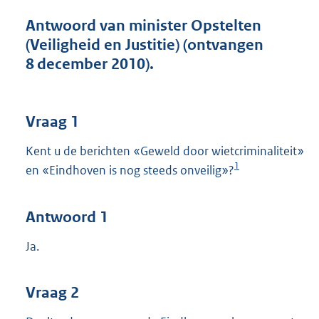
t
t
Antwoord van minister Opstelten
e
(Veiligheid en Justitie) (ontvangen
:
8 december 2010).
4
9
K
b
Vraag 1
Kent u de berichten «Geweld door wietcriminaliteit»
1
en «Eindhoven is nog steeds onveilig»?
Antwoord 1
Ja.
Vraag 2