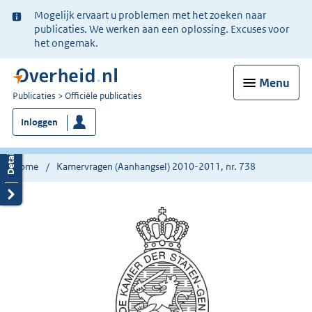
Ter
Mogelijk ervaart u problemen met het zoeken naar
informatie:
publicaties. We werken aan een oplossing. Excuses voor
het ongemak.
Menu
U
Publicaties
Officiële publicaties
bent
Inloggen
nu
hier:
Home
Kamervragen (Aanhangsel) 2010-2011, nr. 738