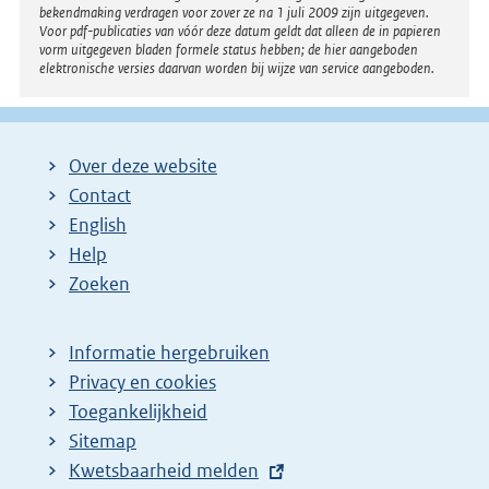
bekendmaking verdragen voor zover ze na 1 juli 2009 zijn uitgegeven.
Voor pdf-publicaties van vóór deze datum geldt dat alleen de in papieren
vorm uitgegeven bladen formele status hebben; de hier aangeboden
elektronische versies daarvan worden bij wijze van service aangeboden.
Over deze website
Contact
English
Help
Zoeken
Informatie hergebruiken
Privacy en cookies
Toegankelijkheid
Sitemap
E
Kwetsbaarheid melden