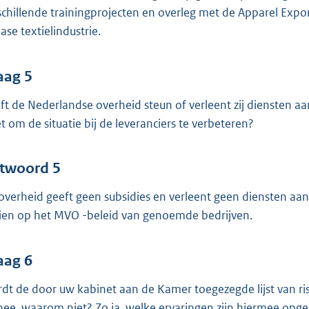
schillende trainingprojecten en overleg met de Apparel Exp
ase textielindustrie.
aag 5
ft de Nederlandse overheid steun of verleent zij diensten a
et om de situatie bij de leveranciers te verbeteren?
twoord 5
overheid geeft geen subsidies en verleent geen diensten aan
zien op het MVO -beleid van genoemde bedrijven.
aag 6
dt de door uw kabinet aan de Kamer toegezegde lijst van risi
nee, waarom niet? Zo ja, welke ervaringen zijn hiermee opg