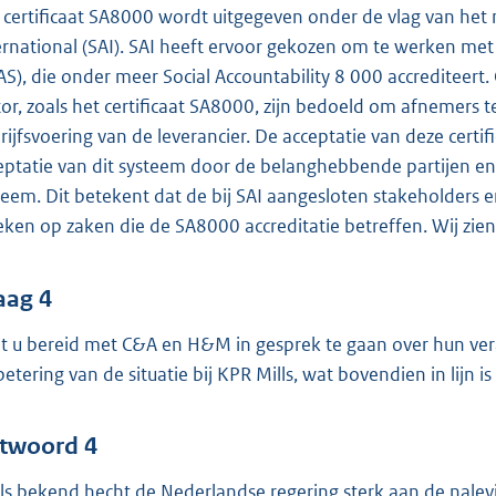
 certificaat SA8000 wordt uitgegeven onder de vlag van het mu
ernational (SAI). SAI heeft ervoor gekozen om te werken met d
AS), die onder meer Social Accountability 8 000 accrediteert. 
tor, zoals het certificaat SA8000, zijn bedoeld om afnemers 
rijfsvoering van de leverancier. De acceptatie van deze certif
eptatie van dit systeem door de belanghebbende partijen en
teem. Dit betekent dat de bij SAI aangesloten stakeholders
eken op zaken die de SA8000 accreditatie betreffen. Wij zien 
aag 4
t u bereid met C&A en H&M in gesprek te gaan over hun ver
betering van de situatie bij KPR Mills, wat bovendien in lijn
twoord 4
ls bekend hecht de Nederlandse regering sterk aan de nalev