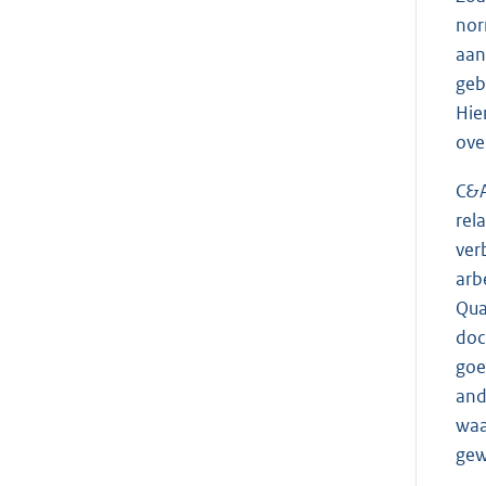
nor
aan
geb
Hie
ove
C&A
rel
ver
arb
Qua
doc
goe
and
waa
gew