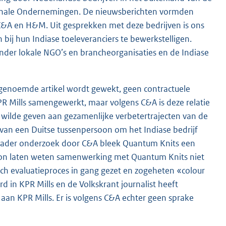
tionale Ondernemingen. De nieuwsberichten vormden
C&A en H&M. Uit gesprekken met deze bedrijven is ons
bij hun Indiase toeleveranciers te bewerkstelligen.
nder lokale NGO’s en brancheorganisaties en de Indiase
t genoemde artikel wordt gewekt, geen contractuele
PR Mills samengewerkt, maar volgens C&A is deze relatie
ilde geven aan gezamenlijke verbetertrajecten van de
an een Duitse tussenpersoon om het Indiase bedrijf
ij nader onderzoek door C&A bleek Quantum Knits een
soon laten weten samenwerking met Quantum Knits niet
ch evaluatieproces in gang gezet en zogeheten «colour
 in KPR Mills en de Volkskrant journalist heeft
 aan KPR Mills. Er is volgens C&A echter geen sprake