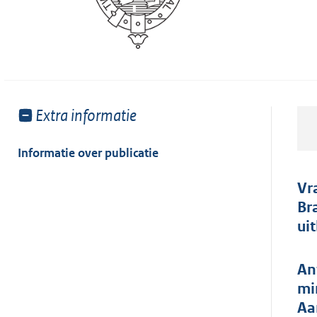
Toon
Extra informatie
meer
van:
Informatie over publicatie
Vr
Br
ui
An
mi
Aa