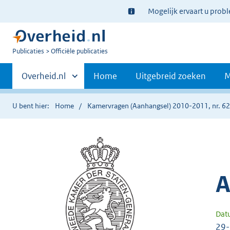
Ter
Mogelijk ervaart u prob
informatie:
U
Publicaties
Officiële publicaties
bent
Primaire
nu
Andere
Overheid.nl
Home
Uitgebreid zoeken
M
hier:
sites
navigatie
binnen
U bent hier:
Home
Kamervragen (Aanhangsel) 2010-2011, nr. 6
A
Dat
29