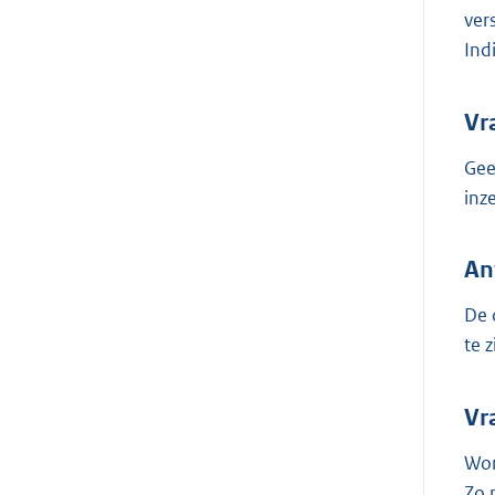
ver
Indi
Vr
Gee
inz
An
De 
te 
Vr
Wor
Zo 