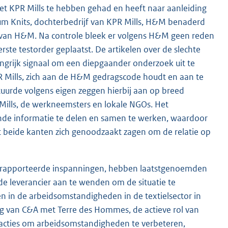
t KPR Mills te hebben gehad en heeft naar aanleiding
tum Knits, dochterbedrijf van KPR Mills, H&M benaderd
 van H&M. Na controle bleek er volgens H&M geen reden
ste testorder geplaatst. De artikelen over de slechte
grijk signaal om een diepgaander onderzoek uit te
R Mills, zich aan de H&M gedragscode houdt en aan te
tuurde volgens eigen zeggen hierbij aan op breed
Mills, de werkneemsters en lokale NGOs. Het
nde informatie te delen en samen te werken, waardoor
t beide kanten zich genoodzaakt zagen om de relatie op
 gerapporteerde inspanningen, hebben laatstgenoemden
de leverancier aan te wenden om de situatie te
n in de arbeidsomstandigheden in de textielsector in
ng van C&A met Terre des Hommes, de actieve rol van
 acties om arbeidsomstandigheden te verbeteren,