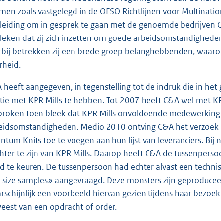
men zoals vastgelegd in de OESO Richtlijnen voor Multina
leiding om in gesprek te gaan met de genoemde bedrijven 
leken dat zij zich inzetten om goede arbeidsomstandigheden 
rbij betrekken zij een brede groep belanghebbenden, waaro
rheid.
 heeft aangegeven, in tegenstelling tot de indruk die in he
atie met KPR Mills te hebben. Tot 2007 heeft C&A wel met K
broken toen bleek dat KPR Mills onvoldoende medewerking w
eidsomstandigheden. Medio 2010 ontving C&A het verzoek v
ntum Knits toe te voegen aan hun lijst van leveranciers. B
hter te zijn van KPR Mills. Daarop heeft C&A de tussenper
d te keuren. De tussenpersoon had echter alvast een technis
 size samples» aangevraagd. Deze monsters zijn geproduceerd
rschijnlijk een voorbeeld hiervan gezien tijdens haar bezoek
eest van een opdracht of order.