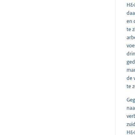
H&M
daa
en 
te 
arb
voe
dri
ged
man
de 
te 
Geg
naa
ver
zui
H&M