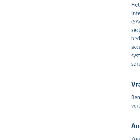
Het
Int
(SA
sec
bed
acc
sys
spr
Vr
Ben
ver
An
Zoa