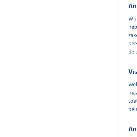
An
Wij
heb
zak
beë
de 
Vr
Wel
maa
toe
bel
An