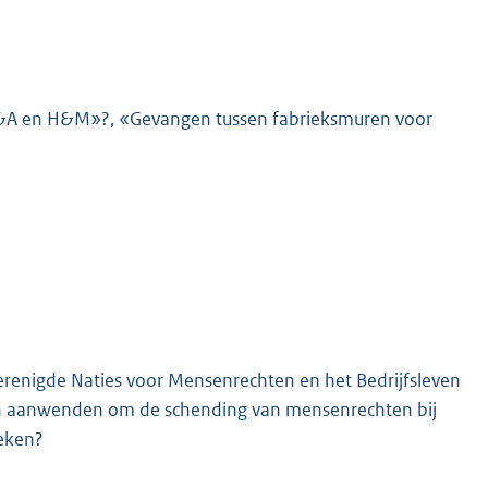
or C&A en H&M»?, «Gevangen tussen fabrieksmuren voor
K
erenigde Naties voor Mensenrechten en het Bedrijfsleven
en aanwenden om de schending van mensenrechten bij
reken?