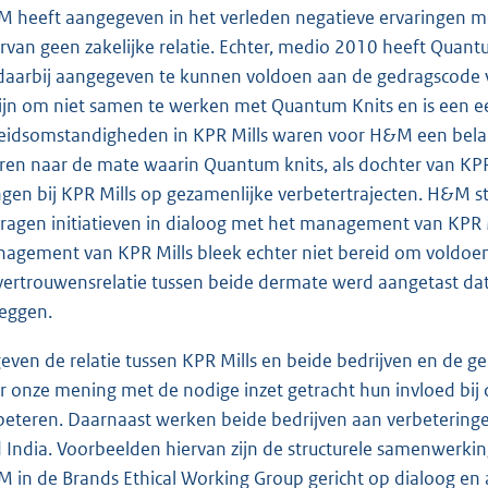
 heeft aangegeven in het verleden negatieve ervaringen me
rvan geen zakelijke relatie. Echter, medio 2010 heeft Quan
daarbij aangegeven te kunnen voldoen aan de gedragscode
zijn om niet samen te werken met Quantum Knits en is een eer
eidsomstandigheden in KPR Mills waren voor H&M een belan
ren naar de mate waarin Quantum knits, als dochter van KP
ngen bij KPR Mills op gezamenlijke verbetertrajecten. H&M s
ragen initiatieven in dialoog met het management van KPR 
agement van KPR Mills bleek echter niet bereid om voldoe
vertrouwensrelatie tussen beide dermate werd aangetast da
zeggen.
even de relatie tussen KPR Mills en beide bedrijven en de
r onze mening met de nodige inzet getracht hun invloed bij 
beteren. Daarnaast werken beide bedrijven aan verbeteringe
d India. Voorbeelden hiervan zijn de structurele samenwerki
 in de Brands Ethical Working Group gericht op dialoog en