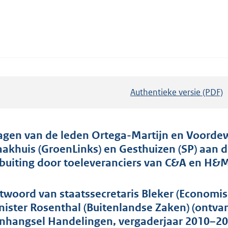
Authentieke versie (PDF)
b
e
s
t
agen van de leden Ortega-Martijn en Voordewi
a
aakhuis (GroenLinks) en Gesthuizen (SP) aan 
n
tbuiting door toeleveranciers van C&A en H&
d
s
twoord van staatssecretaris Bleker (Economi
g
nister Rosenthal (Buitenlandse Zaken) (ontv
r
nhangsel Handelingen, vergaderjaar 2010–201