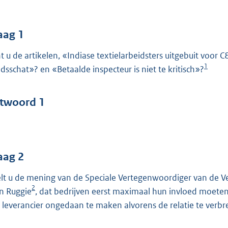
o
o
t
aag 1
t
t u de artikelen, «Indiase textielarbeidsters uitgebuit vo
e
1
idsschat»? en «Betaalde inspecteur is niet te kritisch»?
:
5
5
twoord 1
b
aag 2
lt u de mening van de Speciale Vertegenwoordiger van de V
2
n Ruggie
, dat bedrijven eerst maximaal hun invloed moet
 leverancier ongedaan te maken alvorens de relatie te verb