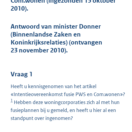
Com.wonen (ingezonden 15 oktober
t
2010).
t
e
:
Antwoord van minister Donner
4
6
(Binnenlandse Zaken en
K
Koninkrijksrelaties) (ontvangen
b
23 november 2010).
Vraag 1
Heeft u kennisgenomen van het artikel
«Intentieovereenkomst fusie PWS en Com.wonen»?
1
Hebben deze woningcorporaties zich al met hun
fusieplannen bij u gemeld, en heeft u hier al een
standpunt over ingenomen?