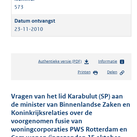
573
23-11-2010
Authentieke versie (PDF)
b
Informatie
e
Printen
Delen
s
t
a
n
Vragen van het lid Karabulut (SP) aan
d
de minister van Binnenlandse Zaken en
s
Koninkrijksrelaties over de
g
r
voorgenomen fusie van
o
woningcorporaties PWS Rotterdam en
o