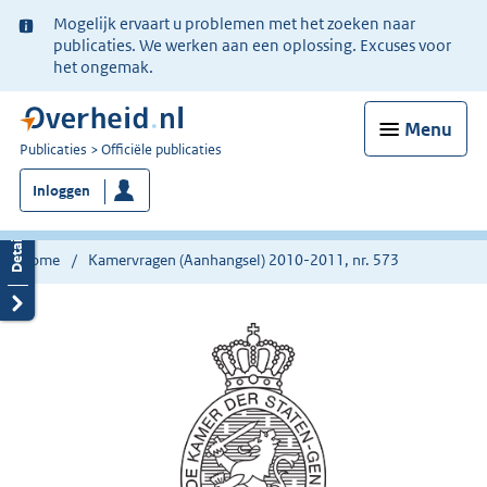
Ter
Mogelijk ervaart u problemen met het zoeken naar
informatie:
publicaties. We werken aan een oplossing. Excuses voor
het ongemak.
Menu
U
Publicaties
Officiële publicaties
bent
Inloggen
nu
hier:
Home
Kamervragen (Aanhangsel) 2010-2011, nr. 573