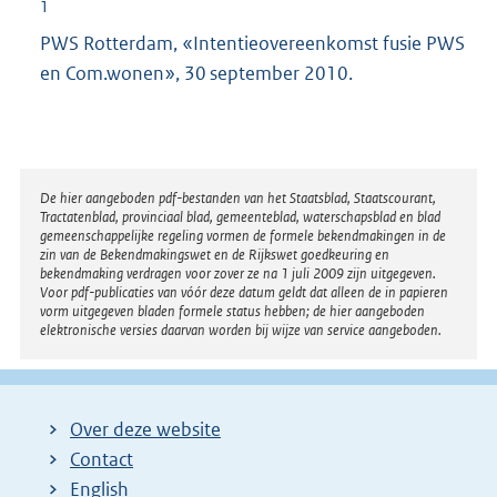
1
PWS Rotterdam, «Intentieovereenkomst fusie PWS
en Com.wonen», 30 september 2010.
Disclaimer
De hier aangeboden pdf-bestanden van het Staatsblad, Staatscourant,
Tractatenblad, provinciaal blad, gemeenteblad, waterschapsblad en blad
gemeenschappelijke regeling vormen de formele bekendmakingen in de
zin van de Bekendmakingswet en de Rijkswet goedkeuring en
bekendmaking verdragen voor zover ze na 1 juli 2009 zijn uitgegeven.
Voor pdf-publicaties van vóór deze datum geldt dat alleen de in papieren
vorm uitgegeven bladen formele status hebben; de hier aangeboden
elektronische versies daarvan worden bij wijze van service aangeboden.
Over deze website
Contact
English