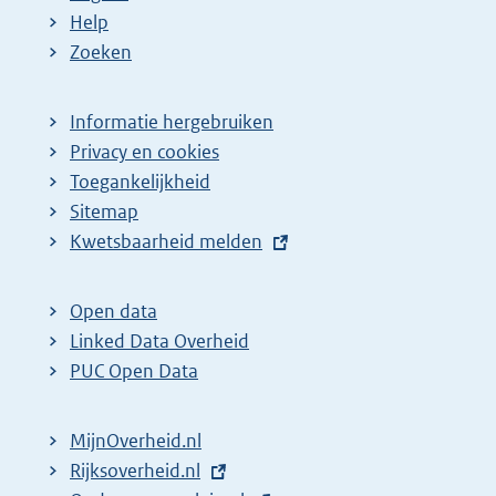
Help
Zoeken
Informatie hergebruiken
Privacy en cookies
Toegankelijkheid
Sitemap
E
Kwetsbaarheid melden
x
t
Open data
e
Linked Data Overheid
r
PUC Open Data
n
e
MijnOverheid.nl
l
E
Rijksoverheid.nl
i