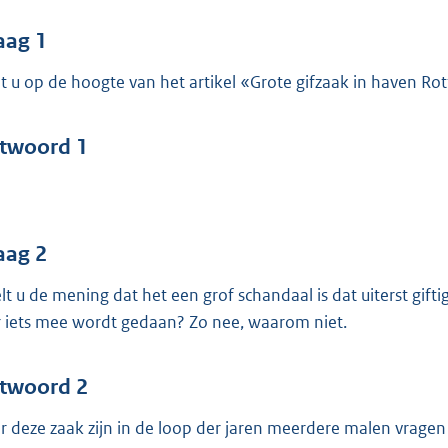
o
o
aag 1
t
t u op de hoogte van het artikel «Grote gifzaak in haven R
t
e
:
twoord 1
4
3
b
aag 2
lt u de mening dat het een grof schandaal is dat uiterst gift
r iets mee wordt gedaan? Zo nee, waarom niet.
twoord 2
r deze zaak zijn in de loop der jaren meerdere malen vrage