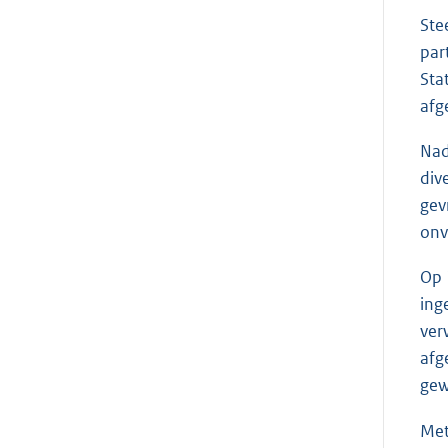
Ste
par
Sta
afg
Nad
div
gev
onv
Op 
ing
ver
afg
gew
Met