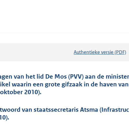
Authentieke versie (PDF)
b
e
s
t
agen van het lid De Mos (PVV) aan de minister
a
tikel waarin een grote gifzaak in de haven v
n
 oktober 2010).
d
s
twoord van staatssecretaris Atsma (Infrastru
g
10).
r