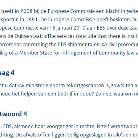
 heeft in 2008 bij de Europese Commissie een klacht ingedi
nsporten in 1991. De Europese Commissie heeft besloten Duits
opese Commissie van 18 januari 2010 aan EBS over deze zaak
ens de Duitse staat: «The services conclude that there is insu
orcement concerning the EBS shipment» en «A civil procedure m
bility of a Member State for infringement of Community la
aag 4
dt u dat uw ministerie enorm tekortgeschoten is, zowel ten 
mede het helpen van een bedrijf in nood? Zo nee, waarom n
twoord 4
. EBS, alsmede haar voorganger in rechte, is zelf verantwoor
ichting. De afvalstoffen liggen veilig opgeslagen in silo’s en