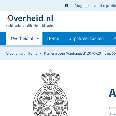
Ter
Mogelijk ervaart u prob
informatie:
U
Publicaties
Officiële publicaties
bent
Primaire
nu
Andere
Overheid.nl
Home
Uitgebreid zoeken
M
hier:
sites
navigatie
binnen
U bent hier:
Home
Kamervragen (Aanhangsel) 2010-2011, nr. 5
A
Dat
23