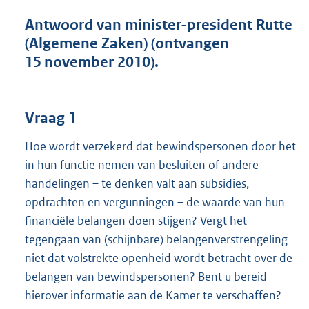
t
t
Antwoord van minister-president Rutte
e
(Algemene Zaken) (ontvangen
:
15 november 2010).
4
1
K
b
Vraag 1
Hoe wordt verzekerd dat bewindspersonen door het
in hun functie nemen van besluiten of andere
handelingen – te denken valt aan subsidies,
opdrachten en vergunningen – de waarde van hun
financiële belangen doen stijgen? Vergt het
tegengaan van (schijnbare) belangenverstrengeling
niet dat volstrekte openheid wordt betracht over de
belangen van bewindspersonen? Bent u bereid
hierover informatie aan de Kamer te verschaffen?