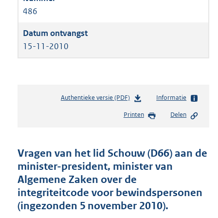
486
15-11-2010
Authentieke versie (PDF)
b
Informatie
e
Printen
Delen
s
t
a
n
Vragen van het lid Schouw (D66) aan de
d
minister-president, minister van
s
Algemene Zaken over de
g
r
integriteitcode voor bewindspersonen
o
(ingezonden 5 november 2010).
o