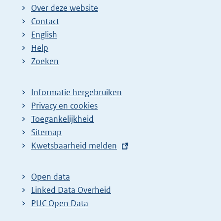
Over deze website
Contact
English
Help
Zoeken
Informatie hergebruiken
Privacy en cookies
Toegankelijkheid
Sitemap
E
Kwetsbaarheid melden
x
t
Open data
e
Linked Data Overheid
r
PUC Open Data
n