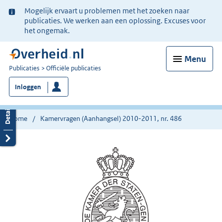
Ter
Mogelijk ervaart u problemen met het zoeken naar
informatie:
publicaties. We werken aan een oplossing. Excuses voor
het ongemak.
Menu
U
Publicaties
Officiële publicaties
bent
Inloggen
nu
hier:
Home
Kamervragen (Aanhangsel) 2010-2011, nr. 486