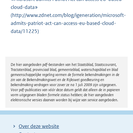
cloud-data»
(http://www.zdnet.com/blog/igeneration/microsoft-
admits-patriot-act-can-access-eu-based-cloud-
data/11225)
Disclaimer
De hier aangeboden pdf-bestanden van het Staatsblad, Staatscourant,
Tractatenblad, provinciaal blad, gemeenteblad, waterschapsblad en blad
gemeenschappelijke regeling vormen de formele bekendmakingen in de
zin van de Bekendmakingswet en de Rijkswet goedkeuring en
bekendmaking verdragen voor zover ze na 1 juli 2009 zijn uitgegeven.
Voor pdf-publicaties van vóór deze datum geldt dat alleen de in papieren
vorm uitgegeven bladen formele status hebben; de hier aangeboden
elektronische versies daarvan worden bij wijze van service aangeboden.
Over deze website