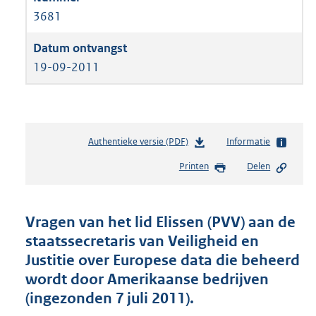
3681
19-09-2011
Authentieke versie (PDF)
b
Informatie
e
Printen
Delen
s
t
a
n
Vragen van het lid Elissen (PVV) aan de
d
staatssecretaris van Veiligheid en
s
Justitie over Europese data die beheerd
g
r
wordt door Amerikaanse bedrijven
o
(ingezonden 7 juli 2011).
o