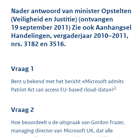
t
t
Nader antwoord van minister Opstelten
e
(Veiligheid en Justitie) (ontvangen
:
19 september 2011) Zie ook Aanhangsel
4
3
Handelingen, vergaderjaar 2010–2011,
K
nrs. 3182 en 3516.
b
Vraag 1
Bent u bekend met het bericht «Microsoft admits
1
Patriot Act can access EU-based cloud-data»?
Vraag 2
Hoe beoordeelt u de uitspraak van Gordon Frazer,
managing director van Microsoft UK, dat alle