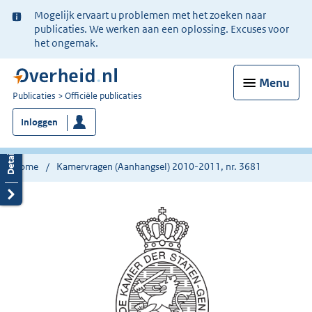
Ter
Mogelijk ervaart u problemen met het zoeken naar
informatie:
publicaties. We werken aan een oplossing. Excuses voor
het ongemak.
Menu
U
Publicaties
Officiële publicaties
bent
Inloggen
nu
hier:
Home
Kamervragen (Aanhangsel) 2010-2011, nr. 3681