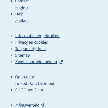
Contact
English
Help
Zoeken
Informatie hergebruiken
Privacy en cookies
Toegankelijkheid
Sitemap
E
Kwetsbaarheid melden
x
t
Open data
e
Linked Data Overheid
r
PUC Open Data
n
e
MijnOverheid.nl
l