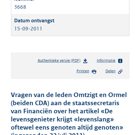
3668
15-09-2011
Authentieke versie (PDF)
b
Informatie
e
Printen
Delen
s
t
a
n
Vragen van de leden Omtzigt en Ormel
d
(beiden CDA) aan de staatssecretaris
s
van Financiën over het artikel «De
g
r
levensgenieter krijgt «levenslang»
o
oftewel eens genoten altijd genoten»
o