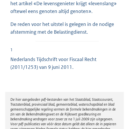
het artikel «De levensgenieter krijgt «levenslang»
oftewel eens genoten altijd genoten».
De reden voor het uitstel is gelegen in de nodige
afstemming met de Belastingdienst.
1
Nederlands Tijdschrift voor Fiscaal Recht
(2011/1253) van 9 juni 2011.
Disclaimer
De hier aangeboden pdf-bestanden van het Staatsblad, Staatscourant,
Tractatenblad, provinciaal blad, gemeenteblad, waterschapsblad en blad
gemeenschappelijke regeling vormen de formele bekendmakingen in de
zin van de Bekendmakingswet en de Rijkswet goedkeuring en
bekendmaking verdragen voor zover ze na 1 juli 2009 zijn uitgegeven.
Voor pdf-publicaties van vóór deze datum geldt dat alleen de in papieren
vorm uitgegeven bladen formele status hebben; de hier aangeboden