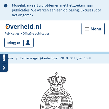
Ter
Mogelijk ervaart u problemen met het zoeken naar
informatie:
publicaties. We werken aan een oplossing. Excuses voor
het ongemak.
Menu
U
Publicaties
Officiële publicaties
bent
Inloggen
nu
hier:
Home
Kamervragen (Aanhangsel) 2010-2011, nr. 3668