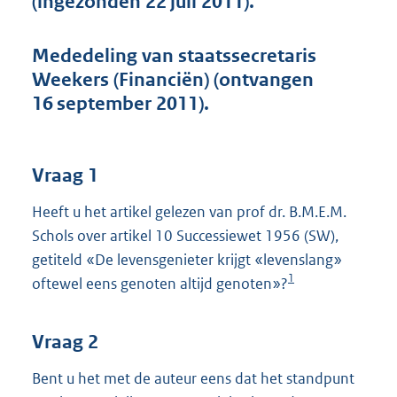
(ingezonden 22 juli 2011).
t
t
e
Mededeling van staatssecretaris
:
Weekers (Financiën) (ontvangen
4
7
16 september 2011).
K
b
Vraag 1
Heeft u het artikel gelezen van prof dr. B.M.E.M.
Schols over artikel 10 Successiewet 1956 (SW),
getiteld «De levensgenieter krijgt «levenslang»
1
oftewel eens genoten altijd genoten»?
Vraag 2
Bent u het met de auteur eens dat het standpunt