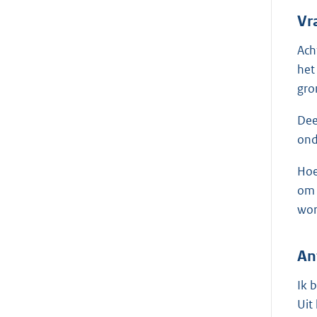
Vr
Ach
het
gro
Dee
ond
Hoe
om 
wo
An
Ik 
Uit