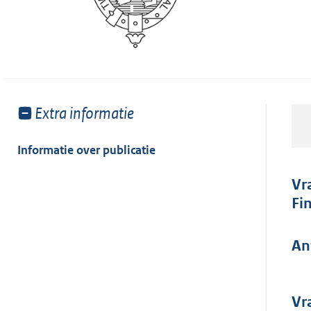
Toon
Extra informatie
meer
van:
Informatie over publicatie
Vr
Fi
An
Vr