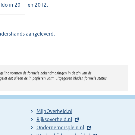
aldo in 2011 en 2012.
ondershands aangeleverd.
regeling vormen de formele bekendmakingen in de zin van de
eldt dat alleen de in papieren vorm uitgegeven bladen formele status
MijnOverheid.nl
E
Rijksoverheid.nl
x
E
Ondernemersplein.nl