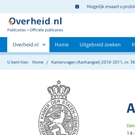
Ter
Mogelijk ervaart u prob
informatie:
U
Publicaties
Officiële publicaties
bent
Primaire
nu
Andere
Overheid.nl
Home
Uitgebreid zoeken
M
hier:
sites
navigatie
binnen
U bent hier:
Home
Kamervragen (Aanhangsel) 2010-2011, nr. 3
A
Dat
14