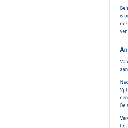
Ben
is 
dez
ven
An
Voo
aan
Nad
Vpb
een
Bel
Ver
het