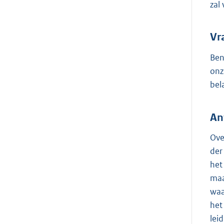
zal
Vr
Ben
onz
bel
An
Ove
der
het
maa
waa
het
lei