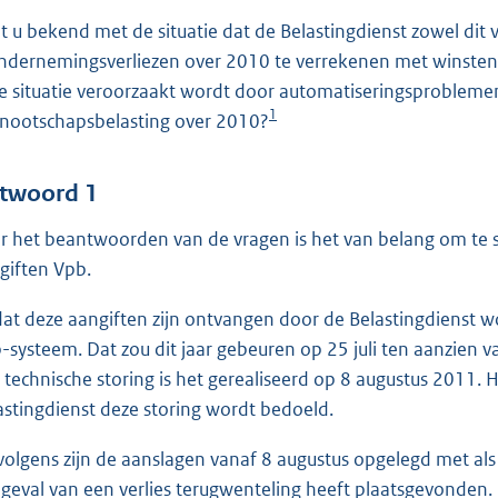
o
t u bekend met de situatie dat de Belastingdienst zowel dit v
o
ondernemingsverliezen over 2010 te verrekenen met winsten 
t
e situatie veroorzaakt wordt door automatiseringsproblemen 
t
1
nootschapsbelasting over 2010?
e
:
4
twoord 1
2
r het beantwoorden van de vragen is het van belang om te 
giften Vpb.
b
at deze aangiften zijn ontvangen door de Belastingdienst
-systeem. Dat zou dit jaar gebeuren op 25 juli ten aanzien 
 technische storing is het gerealiseerd op 8 augustus 2011. 
astingdienst deze storing wordt bedoeld.
volgens zijn de aanslagen vanaf 8 augustus opgelegd met als
 geval van een verlies terugwenteling heeft plaatsgevonden