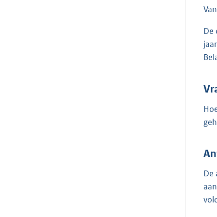
Van
De 
jaa
Bel
Vr
Hoe
geh
An
De 
aan
vol