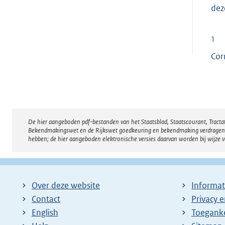
dez
1
Cor
De hier aangeboden pdf-bestanden van het Staatsblad, Staatscourant, Tract
Disclaimer
Bekendmakingswet en de Rijkswet goedkeuring en bekendmaking verdragen voor
hebben; de hier aangeboden elektronische versies daarvan worden bij wijze 
Over deze website
Informat
Contact
Privacy 
English
Toeganke