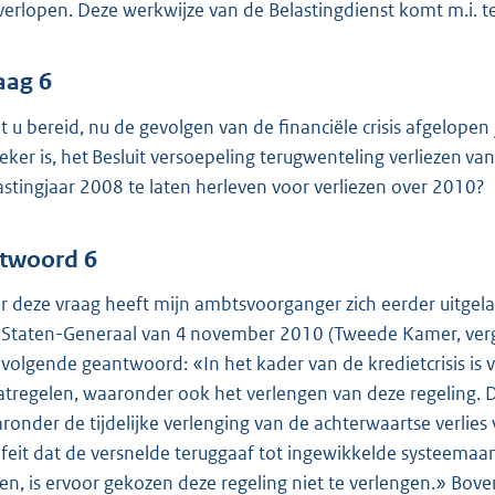
 verlopen. Deze werkwijze van de Belastingdienst komt m.i. 
aag 6
t u bereid, nu de gevolgen van de financiële crisis afgelopen 
eker is, het Besluit versoepeling terugwenteling verliezen va
astingjaar 2008 te laten herleven voor verliezen over 2010?
twoord 6
r deze vraag heeft mijn ambtsvoorganger zich eerder uitgel
 Staten-Generaal van 4 november 2010 (Tweede Kamer, ve
 volgende geantwoord: «In het kader van de kredietcrisis is
tregelen, waaronder ook het verlengen van deze regeling. Di
ronder de tijdelijke verlenging van de achterwaartse verlie
 feit dat de versnelde teruggaaf tot ingewikkelde systeema
den, is ervoor gekozen deze regeling niet te verlengen.» Bov