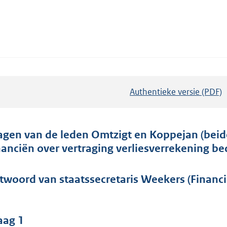
Authentieke versie (PDF)
b
e
s
t
agen van de leden Omtzigt en Koppejan (beide
a
nanciën over vertraging verliesverrekening be
n
d
twoord van staatssecretaris Weekers (Financ
s
g
r
aag 1