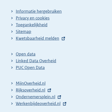
Informatie hergebruiken
Privacy en cookies
Toegankelijkheid
Sitemap
E
Kwetsbaarheid melden
x
t
Open data
e
Linked Data Overheid
r
PUC Open Data
n
e
MijnOverheid.nl
l
E
Rijksoverheid.nl
i
x
E
Ondernemersplein.nl
n
t
x
E
Werkenbijdeoverheid.nl
k
e
t
x