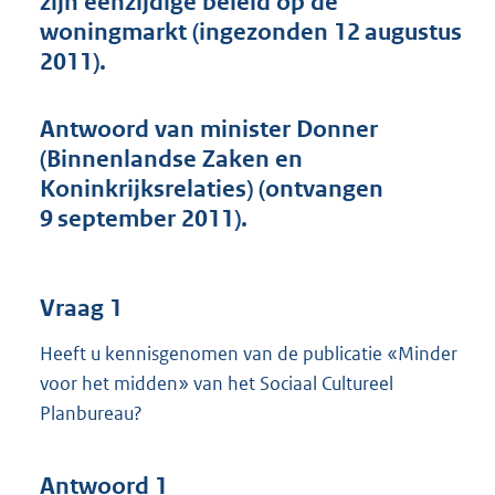
zijn eenzijdige beleid op de
t
woningmarkt (ingezonden 12 augustus
t
e
2011).
:
4
5
Antwoord van minister Donner
K
(Binnenlandse Zaken en
b
Koninkrijksrelaties) (ontvangen
9 september 2011).
Vraag 1
Heeft u kennisgenomen van de publicatie «Minder
voor het midden» van het Sociaal Cultureel
Planbureau?
Antwoord 1