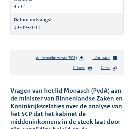
3592
09-09-2011
Authentieke versie (PDF)
b
Informatie
e
Printen
Delen
s
t
a
n
Vragen van het lid Monasch (PvdA) aan
d
de minister van Binnenlandse Zaken en
s
Koninkrijksrelaties over de analyse van
g
r
het SCP dat het kabinet de
o
middeninkomens in de steek laat door
o