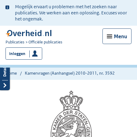
Ter
Mogelijk ervaart u problemen met het zoeken naar
informatie:
publicaties. We werken aan een oplossing. Excuses voor
het ongemak.
Menu
U
Publicaties
Officiële publicaties
bent
Inloggen
nu
hier:
Home
Kamervragen (Aanhangsel) 2010-2011, nr. 3592