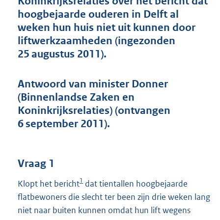
Koninkrijksrelaties over het bericht dat
t
hoogbejaarde ouderen in Delft al
t
e
weken hun huis niet uit kunnen door
:
liftwerkzaamheden (ingezonden
4
25 augustus 2011).
3
K
b
Antwoord van minister Donner
(Binnenlandse Zaken en
Koninkrijksrelaties) (ontvangen
6 september 2011).
Vraag 1
1
Klopt het bericht
dat tientallen hoogbejaarde
flatbewoners die slecht ter been zijn drie weken lang
niet naar buiten kunnen omdat hun lift wegens