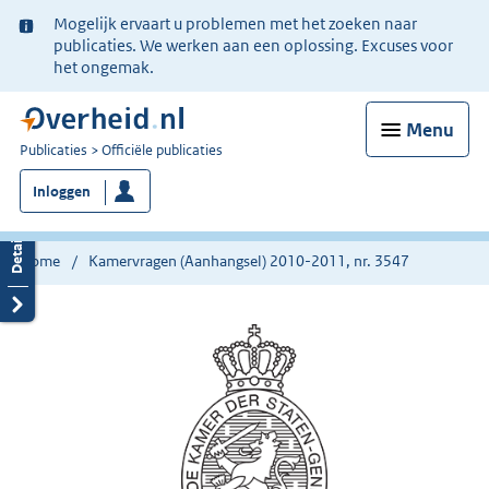
Ter
Mogelijk ervaart u problemen met het zoeken naar
informatie:
publicaties. We werken aan een oplossing. Excuses voor
het ongemak.
Menu
U
Publicaties
Officiële publicaties
bent
Inloggen
nu
hier:
Home
Kamervragen (Aanhangsel) 2010-2011, nr. 3547