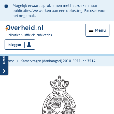
Ter
Mogelijk ervaart u problemen met het zoeken naar
informatie:
publicaties. We werken aan een oplossing. Excuses voor
het ongemak.
Menu
U
Publicaties
Officiële publicaties
bent
Inloggen
nu
hier:
Home
Kamervragen (Aanhangsel) 2010-2011, nr. 3514