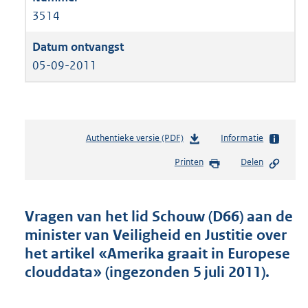
3514
05-09-2011
Authentieke versie (PDF)
b
Informatie
e
Printen
Delen
s
t
a
n
Vragen van het lid Schouw (D66) aan de
d
minister van Veiligheid en Justitie over
s
het artikel «Amerika graait in Europese
g
r
clouddata» (ingezonden 5 juli 2011).
o
o