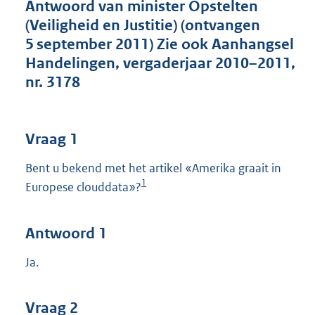
t
Antwoord van minister Opstelten
t
(Veiligheid en Justitie) (ontvangen
e
5 september 2011) Zie ook Aanhangsel
:
Handelingen, vergaderjaar 2010–2011,
4
7
nr. 3178
K
b
Vraag 1
Bent u bekend met het artikel «Amerika graait in
1
Europese clouddata»?
Antwoord 1
Ja.
Vraag 2