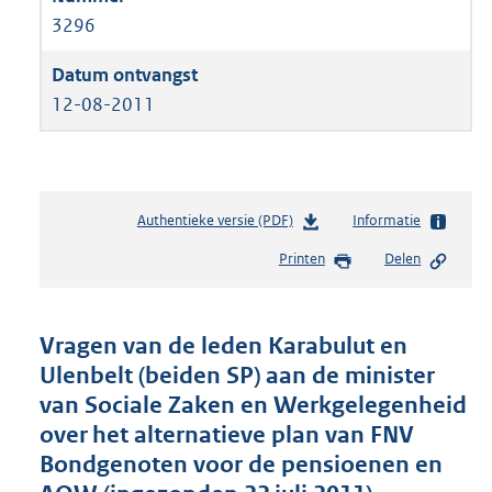
3296
12-08-2011
Authentieke versie (PDF)
b
Informatie
e
Printen
Delen
s
t
a
n
Vragen van de leden Karabulut en
d
Ulenbelt (beiden SP) aan de minister
s
van Sociale Zaken en Werkgelegenheid
g
r
over het alternatieve plan van FNV
o
Bondgenoten voor de pensioenen en
o