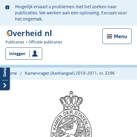
Ter
Mogelijk ervaart u problemen met het zoeken naar
informatie:
publicaties. We werken aan een oplossing. Excuses voor
het ongemak.
Menu
U
Publicaties
Officiële publicaties
bent
Inloggen
nu
hier:
Home
Kamervragen (Aanhangsel) 2010-2011, nr. 3296