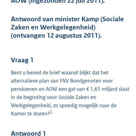
AOW (ingezonden 22 juli 2011).
t
t
e
Antwoord van minister Kamp (Sociale
:
Zaken en Werkgelegenheid)
4
0
(ontvangen 12 augustus 2011).
K
b
Vraag 1
Bent u bereid de brief waaruit blijkt dat het
alternatieve plan van FNV Bondgenoten voor
pensioenen en AOW een gat van € 1,65 miljard slaat
in de begroting voor Sociale Zaken en
Werkgelegenheid, zo spoedig mogelijk naar de
1
Kamer te sturen?
Antwoord 1