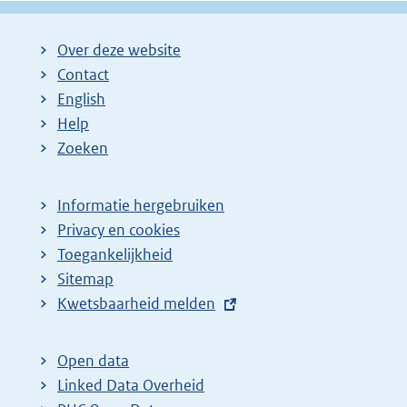
Over deze website
Contact
English
Help
Zoeken
Informatie hergebruiken
Privacy en cookies
Toegankelijkheid
Sitemap
E
Kwetsbaarheid melden
x
t
Open data
e
Linked Data Overheid
r