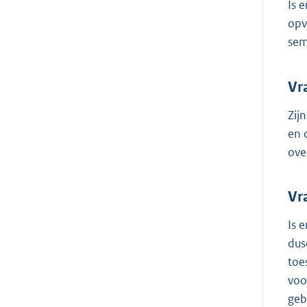
Is 
opv
sem
Vr
Zij
en 
ove
Vr
Is 
dus
toe
voo
geb