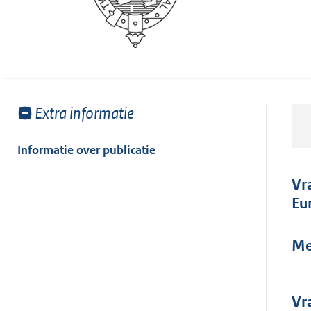
Toon
Extra informatie
meer
van:
Informatie over publicatie
Vr
Eu
Me
Vr