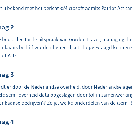
o
t u bekend met het bericht «Microsoft admits Patriot Act c
o
t
t
aag 2
e
 beoordeelt u de uitspraak van Gordon Frazer, managing dire
:
rikaans bedrijf worden beheerd, altijd opgevraagd kunnen
4
riot Act?
1
b
aag 3
dt er door de Nederlandse overheid, door Nederlandse age
 de semi-overheid data opgeslagen door (of in samenwerkin
rikaanse bedrijven)? Zo ja, welke onderdelen van de (semi-
aag 4