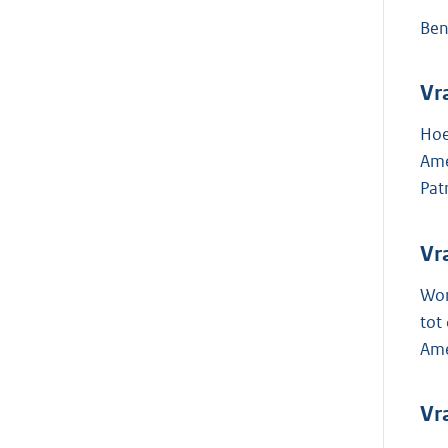
Ben
Vr
Hoe
Ame
Pat
Vr
Wor
tot
Ame
Vr