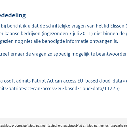
dedeling
rbij bericht ik u dat de schriftelijke vragen van het lid Elis
rikaanse bedrijven (ingezonden 7 juli 2011) niet binnen de
gezien nog niet alle benodigde informatie ontvangen is.
streef ernaar de vragen zo spoedig mogelijk te beantwoorden
crosoft admits Patriot Act can access EU-based cloud-data»
its-patriot-act-can-access-eu-based-cloud-data/11225)
atenblad, provinciaal blad, gemeenteblad, waterschapsblad en blad gemeenschappelijke 