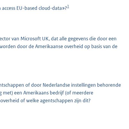
1
an access EU-based cloud-data»?
ctor van Microsoft UK, dat alle gegevens die door een
 worden door de Amerikaanse overheid op basis van de
K
ntschappen of door Nederlandse instellingen behorende
g met) een Amerikaans bedrijf (of meerdere
)
overheid of welke agentschappen zijn dit?