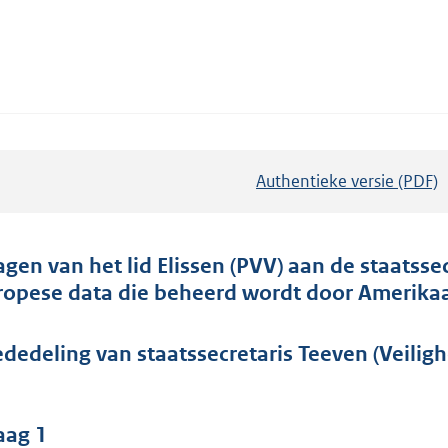
Authentieke versie (PDF)
b
e
s
t
agen van het lid Elissen (PVV) aan de staatssec
a
ropese data die beheerd wordt door Amerikaan
n
d
dedeling van staatssecretaris Teeven (Veilighei
s
g
r
aag 1