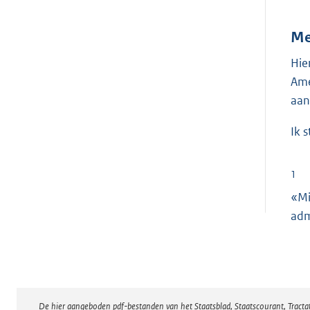
Me
Hie
Ame
aan
Ik 
1
«Mi
adm
De hier aangeboden pdf-bestanden van het Staatsblad, Staatscourant, Tract