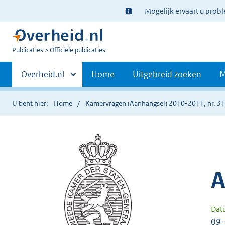
Ter
Mogelijk ervaart u prob
informatie:
U
Publicaties
Officiële publicaties
bent
Primaire
nu
Andere
Overheid.nl
Home
Uitgebreid zoeken
M
hier:
sites
navigatie
binnen
U bent hier:
Home
Kamervragen (Aanhangsel) 2010-2011, nr. 3
A
Dat
09