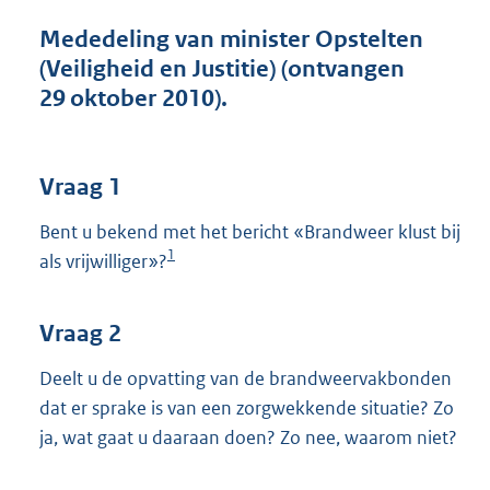
t
t
Mededeling van minister Opstelten
e
(Veiligheid en Justitie) (ontvangen
:
29 oktober 2010).
4
2
K
b
Vraag 1
Bent u bekend met het bericht «Brandweer klust bij
1
als vrijwilliger»?
Vraag 2
Deelt u de opvatting van de brandweervakbonden
dat er sprake is van een zorgwekkende situatie? Zo
ja, wat gaat u daaraan doen? Zo nee, waarom niet?