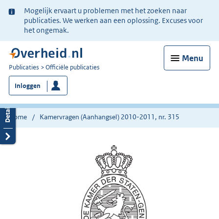
Ter
Mogelijk ervaart u problemen met het zoeken naar
informatie:
publicaties. We werken aan een oplossing. Excuses voor
het ongemak.
Menu
U
Publicaties
Officiële publicaties
bent
Inloggen
nu
hier:
Home
Kamervragen (Aanhangsel) 2010-2011, nr. 315