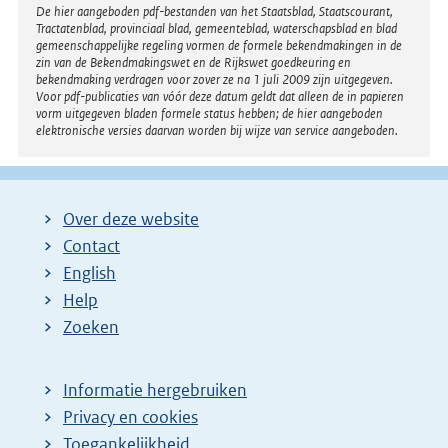
Disclaimer
De hier aangeboden pdf-bestanden van het Staatsblad, Staatscourant,
Tractatenblad, provinciaal blad, gemeenteblad, waterschapsblad en blad
gemeenschappelijke regeling vormen de formele bekendmakingen in de
zin van de Bekendmakingswet en de Rijkswet goedkeuring en
bekendmaking verdragen voor zover ze na 1 juli 2009 zijn uitgegeven.
Voor pdf-publicaties van vóór deze datum geldt dat alleen de in papieren
vorm uitgegeven bladen formele status hebben; de hier aangeboden
elektronische versies daarvan worden bij wijze van service aangeboden.
Over deze website
Contact
English
Help
Zoeken
Informatie hergebruiken
Privacy en cookies
Toegankelijkheid