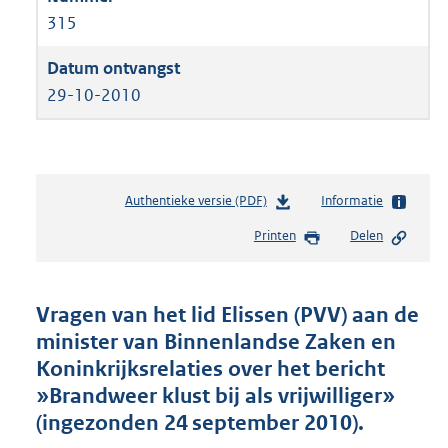
315
29-10-2010
Authentieke versie (PDF)
b
Informatie
e
Printen
Delen
s
t
a
n
Vragen van het lid Elissen (PVV) aan de
d
minister van Binnenlandse Zaken en
s
Koninkrijksrelaties over het bericht
g
r
»Brandweer klust bij als vrijwilliger»
o
(ingezonden 24 september 2010).
o