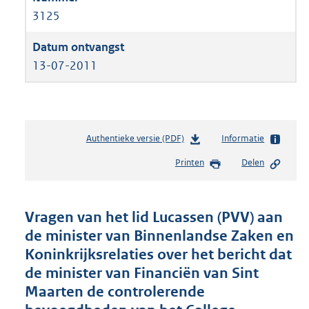
3125
13-07-2011
Authentieke versie (PDF)
b
Informatie
e
Printen
Delen
s
t
a
n
Vragen van het lid Lucassen (PVV) aan
d
de minister van Binnenlandse Zaken en
s
Koninkrijksrelaties over het bericht dat
g
r
de minister van Financiën van Sint
o
Maarten de controlerende
o