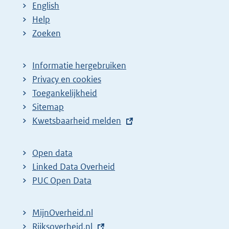
English
Help
Zoeken
Informatie hergebruiken
Privacy en cookies
Toegankelijkheid
Sitemap
E
Kwetsbaarheid melden
x
t
Open data
e
Linked Data Overheid
r
PUC Open Data
n
e
MijnOverheid.nl
l
E
Rijksoverheid.nl