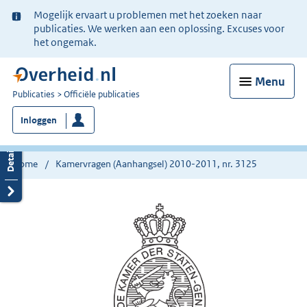
Ter
Mogelijk ervaart u problemen met het zoeken naar
informatie:
publicaties. We werken aan een oplossing. Excuses voor
het ongemak.
Menu
U
Publicaties
Officiële publicaties
bent
Inloggen
nu
hier:
Home
Kamervragen (Aanhangsel) 2010-2011, nr. 3125