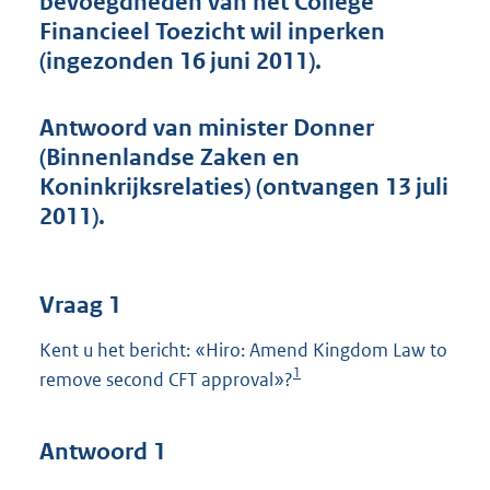
bevoegdheden van het College
t
Financieel Toezicht wil inperken
t
e
(ingezonden 16 juni 2011).
:
4
0
Antwoord van minister Donner
K
(Binnenlandse Zaken en
b
Koninkrijksrelaties) (ontvangen 13 juli
2011).
Vraag 1
Kent u het bericht: «Hiro: Amend Kingdom Law to
1
remove second CFT approval»?
Antwoord 1