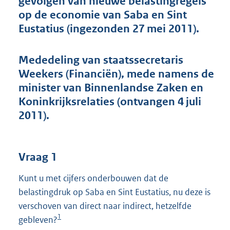
gevolgen van nieuwe belastingregels
t
op de economie van Saba en Sint
t
e
Eustatius (ingezonden 27 mei 2011).
:
4
4
Mededeling van staatssecretaris
K
Weekers (Financiën), mede namens de
b
minister van Binnenlandse Zaken en
Koninkrijksrelaties (ontvangen 4 juli
2011).
Vraag 1
Kunt u met cijfers onderbouwen dat de
belastingdruk op Saba en Sint Eustatius, nu deze is
verschoven van direct naar indirect, hetzelfde
1
gebleven?