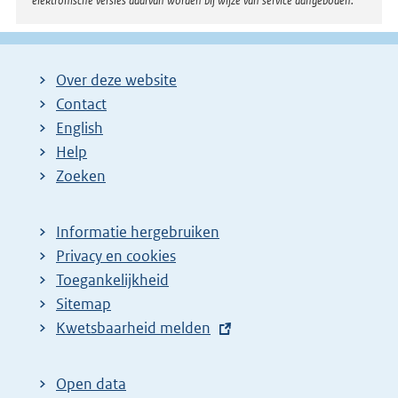
elektronische versies daarvan worden bij wijze van service aangeboden.
Over deze website
Contact
English
Help
Zoeken
Informatie hergebruiken
Privacy en cookies
Toegankelijkheid
Sitemap
E
Kwetsbaarheid melden
x
t
Open data