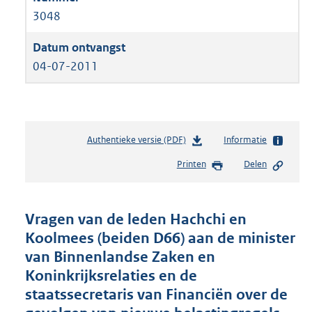
3048
04-07-2011
Authentieke versie (PDF)
b
Informatie
e
Printen
Delen
s
t
a
n
Vragen van de leden Hachchi en
d
Koolmees (beiden D66) aan de minister
s
van Binnenlandse Zaken en
g
r
Koninkrijksrelaties en de
o
staatssecretaris van Financiën over de
o