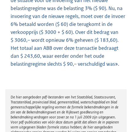
de situatie voor de invoering van het nieuwe
belastingregime was de belasting 3% ($ 90). Nu, na
invoering van de nieuwe regels, moet over de invoer
6% betaald worden ($ 60) die terugkomt in de
verkoopprijs ($ 3000 + $ 60). Over dit bedrag van
$ 3060,– wordt opnieuw 6% geheven ($ 183,60).
Het totaal aan ABB over deze transactie bedraagt
dan $ 243,60, waar eerder onder het oude
belastingregime slechts $ 90,– verschuldigd was».
Disclaimer
De hier aangeboden pdf-bestanden van het Staatsblad, Staatscourant,
Tractatenblad, provinciaal blad, gemeenteblad, waterschapsblad en blad
gemeenschappelijke regeling vormen de formele bekendmakingen in de
zin van de Bekendmakingswet en de Rijkswet goedkeuring en
bekendmaking verdragen voor zover ze na 1 juli 2009 zijn uitgegeven.
Voor pdf-publicaties van vóór deze datum geldt dat alleen de in papieren
vorm uitgegeven bladen formele status hebben; de hier aangeboden