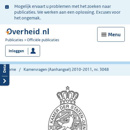
Ter
Mogelijk ervaart u problemen met het zoeken naar
informatie:
publicaties. We werken aan een oplossing. Excuses voor
het ongemak.
Menu
U
Publicaties
Officiële publicaties
bent
Inloggen
nu
hier:
Home
Kamervragen (Aanhangsel) 2010-2011, nr. 3048