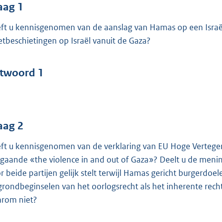
o
aag 1
o
ft u kennisgenomen van de aanslag van Hamas op een Israë
t
etbeschietingen op Israël vanuit de Gaza?
t
e
:
twoord 1
4
2
b
aag 2
ft u kennisgenomen van de verklaring van EU Hoge Vertegenw
gaande «the violence in and out of Gaza»? Deelt u de menin
r beide partijen gelijk stelt terwijl Hamas gericht burgerdo
grondbeginselen van het oorlogsrecht als het inherente rech
rom niet?