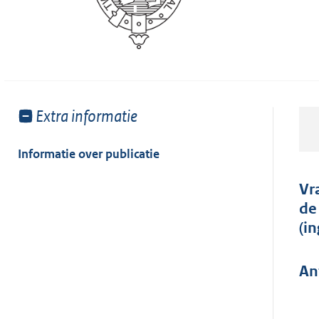
Toon
Extra informatie
meer
van:
Informatie over publicatie
Vr
de
(i
An