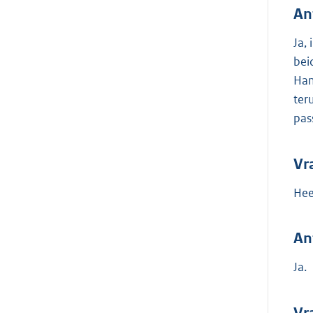
An
Ja,
bei
Ham
ter
pas
Vr
Hee
An
Ja.
Vr