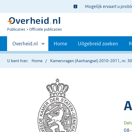
Ter
Mogelijk ervaart u prob
informatie:
U
Publicaties
Officiële publicaties
bent
Primaire
nu
Andere
Overheid.nl
Home
Uitgebreid zoeken
M
hier:
sites
navigatie
binnen
U bent hier:
Home
Kamervragen (Aanhangsel) 2010-2011, nr. 3
A
Dat
08