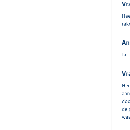
Vr
Hee
rak
An
Ja.
Vr
Hee
aan
doo
de 
waa