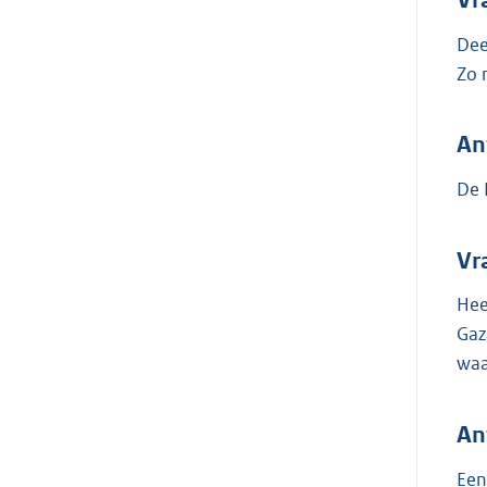
Dee
Zo 
An
De 
Vr
Hee
Gaz
waa
An
Een