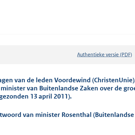
Authentieke versie (PDF)
b
e
s
t
agen van de leden Voordewind (ChristenUnie),
a
 minister van Buitenlandse Zaken over de groe
n
ngezonden 13 april 2011).
d
s
twoord van minister Rosenthal (Buitenlandse Z
g
r