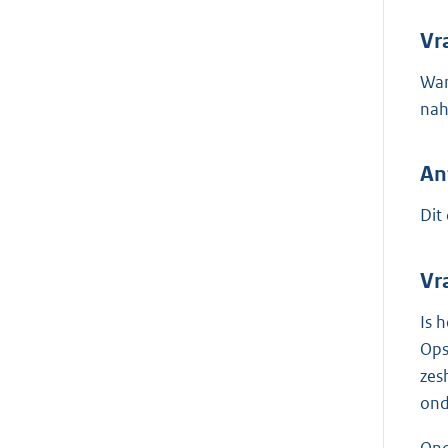
Vr
Wan
nah
An
Dit
Vra
Is 
Ops
zes
ond
Ond