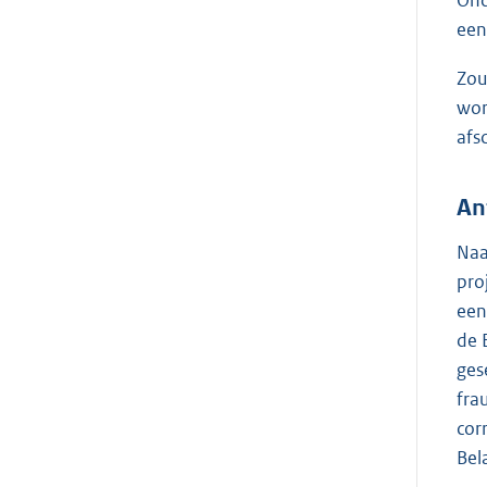
een
Zou
wor
afs
An
Naa
pro
een
de 
ges
fra
cor
Bel