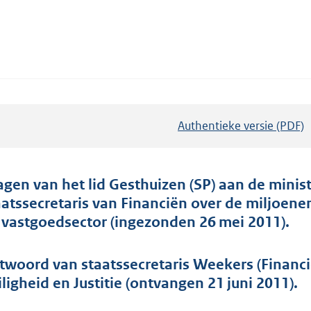
Authentieke versie (PDF)
b
e
s
t
agen van het lid Gesthuizen (SP) aan de minist
a
aatssecretaris van Financiën over de miljoen
n
 vastgoedsector (ingezonden 26 mei 2011).
d
s
twoord van staatssecretaris Weekers (Financ
g
iligheid en Justitie (ontvangen 21 juni 2011).
r