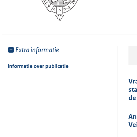
Toon
Extra informatie
meer
van:
Informatie over publicatie
Vr
st
de
An
Ve