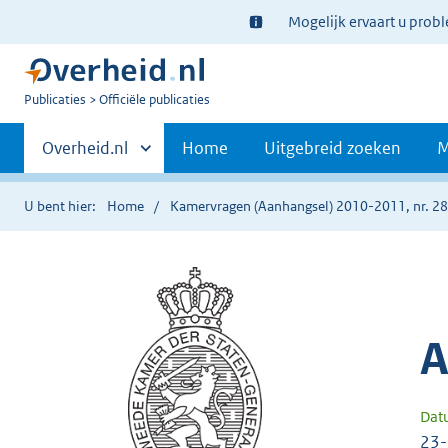
Ter
Mogelijk ervaart u prob
informatie:
U
Publicaties
Officiële publicaties
bent
Primaire
nu
Andere
Overheid.nl
Home
Uitgebreid zoeken
M
hier:
sites
navigatie
binnen
U bent hier:
Home
Kamervragen (Aanhangsel) 2010-2011, nr. 2
A
Dat
23