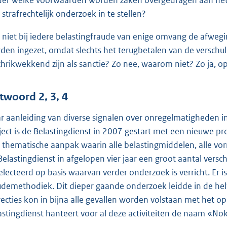
 strafrechtelijk onderzoek in te stellen?
 niet bij iedere belastingfraude van enige omvang de afwe
den ingezet, omdat slechts het terugbetalen van de verschu
chrikwekkend zijn als sanctie? Zo nee, waarom niet? Zo ja, o
twoord 2, 3, 4
r aanleiding van diverse signalen over onregelmatigheden in
ject is de Belastingdienst in 2007 gestart met een nieuwe p
 thematische aanpak waarin alle belastingmiddelen, alle vor
Belastingdienst in afgelopen vier jaar een groot aantal versch
electeerd op basis waarvan verder onderzoek is verricht. Er 
udemethodiek. Dit dieper gaande onderzoek leidde in de helft 
recties kon in bijna alle gevallen worden volstaan met het 
astingdienst hanteert voor al deze activiteiten de naam «No