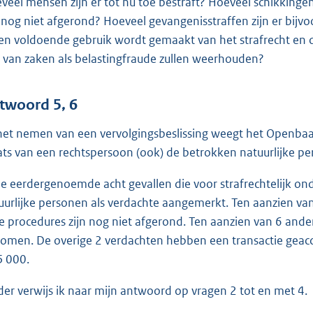
veel mensen zijn er tot nu toe bestraft? Hoeveel schikkingen
n nog niet afgerond? Hoeveel gevangenisstraffen zijn er bijv
en voldoende gebruik wordt gemaakt van het strafrecht en d
h van zaken als belastingfraude zullen weerhouden?
twoord 5, 6
 het nemen van een vervolgingsbeslissing weegt het Openbaar
ats van een rechtspersoon (ook) de betrokken natuurlijke pe
de eerdergenoemde acht gevallen die voor strafrechtelijk 
uurlijke personen als verdachte aangemerkt. Ten aanzien van
e procedures zijn nog niet afgerond. Ten aanzien van 6 ande
omen. De overige 2 verdachten hebben een transactie geacce
5 000.
der verwijs ik naar mijn antwoord op vragen 2 tot en met 4.