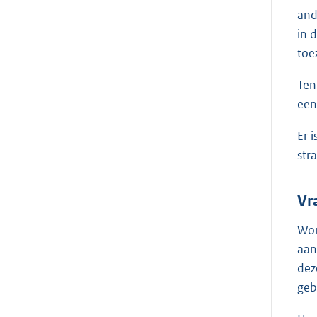
and
in 
toe
Ten
een
Er 
str
Vr
Wor
aan
dez
geb