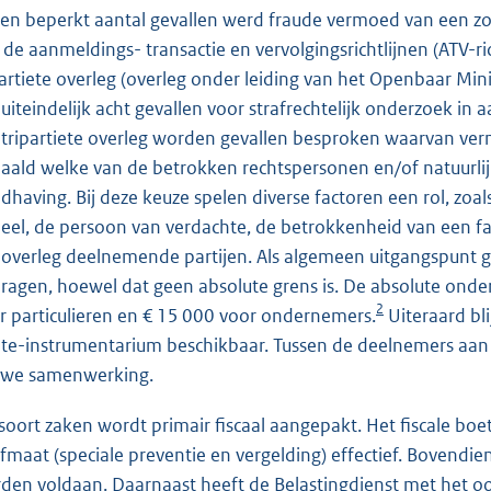
een beperkt aantal gevallen werd fraude vermoed van een zo
 de aanmeldings- transactie en vervolgingsrichtlijnen (ATV-ri
partiete overleg (overleg onder leiding van het Openbaar Mini
 uiteindelijk acht gevallen voor strafrechtelijk onderzoek i
 tripartiete overleg worden gevallen besproken waarvan verm
aald welke van de betrokken rechtspersonen en/of natuurli
dhaving. Bij deze keuze spelen diverse factoren een rol, zoa
eel, de persoon van verdachte, de betrokkenheid van een facil
 overleg deelnemende partijen. Als algemeen uitgangspunt g
ragen, hoewel dat geen absolute grens is. De absolute onder
2
r particulieren en € 15 000 voor ondernemers.
Uiteraard bli
te-instrumentarium beschikbaar. Tussen de deelnemers aan h
we samenwerking.
 soort zaken wordt primair fiscaal aangepakt. Het fiscale bo
afmaat (speciale preventie en vergelding) effectief. Bovendie
den voldaan. Daarnaast heeft de Belastingdienst met het oog 