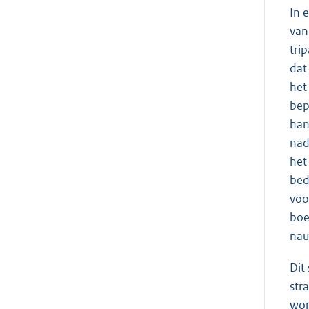
In 
van
tri
dat
het
bep
han
nad
het
bed
voo
boe
nau
Dit
str
wor