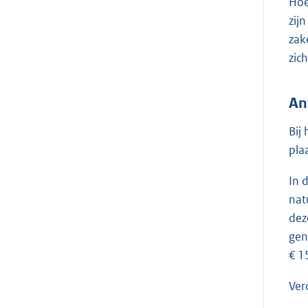
Hoe
zij
zak
zic
An
Bij
pla
In 
nat
dez
gen
€ 1
Ver