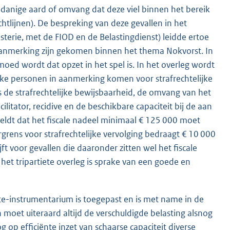
danige aard of omvang dat deze viel binnen het bereik
chtlijnen). De bespreking van deze gevallen in het
sterie, met de FIOD en de Belastingdienst) leidde ertoe
n aanmerking zijn gekomen binnen het thema Nokvorst. In
oed wordt dat opzet in het spel is. In het overleg wordt
jke personen in aanmerking komen voor strafrechtelijke
ls de strafrechtelijke bewijsbaarheid, de omvang van het
itator, recidive en de beschikbare capaciteit bij de aan
eldt dat het fiscale nadeel minimaal € 125 000 moet
grens voor strafrechtelijke vervolging bedraagt € 10 000
jft voor gevallen die daaronder zitten wel het fiscale
et tripartiete overleg is sprake van een goede en
ete-instrumentarium is toegepast en is met name in de
n moet uiteraard altijd de verschuldigde belasting alsnog
op efficiënte inzet van schaarse capaciteit diverse