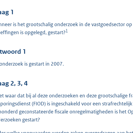
o
o
aag 1
t
neer is het grootschalig onderzoek in de vastgoedsector op
t
1
effingen is opgelegd, gestart?
e
:
4
twoord 1
8
 onderzoek is gestart in 2007.
b
ag 2, 3, 4
het waar dat bij al deze onderzoeken en deze grootschalige fra
poringsdienst (FIOD) is ingeschakeld voor een strafrechteli
honderd geconstateerde fiscale onregelmatigheden is het Ope
erzoeken gestart?
er welke voorwaarden worden zaken overgedragen aan het 