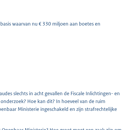
 basis waarvan nu € 330 miljoen aan boetes en
K
udes slechts in acht gevallen de Fiscale Inlichtingen- en
jk onderzoek? Hoe kan dit? In hoeveel van de ruim
nbaar Ministerie ingeschakeld en zijn strafrechtelijke
Openbaar Ministerie? Hoe groot moet een zaak zijn om