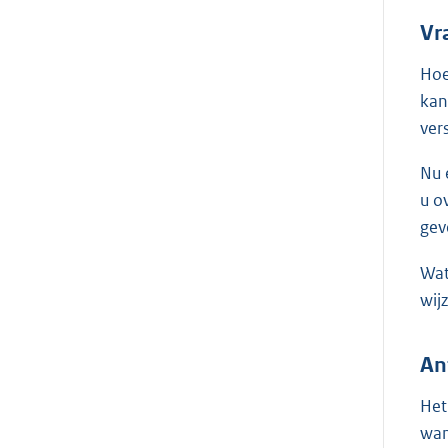
Vra
Hoe
kan
ver
Nu 
u o
gev
Wat
wij
An
Het
wan