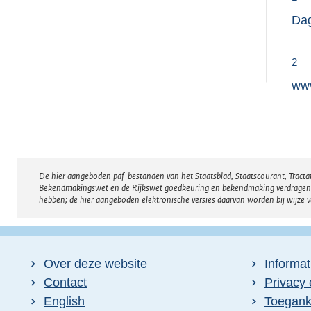
Dag
2
www
De hier aangeboden pdf-bestanden van het Staatsblad, Staatscourant, Tract
Disclaimer
Bekendmakingswet en de Rijkswet goedkeuring en bekendmaking verdragen voor
hebben; de hier aangeboden elektronische versies daarvan worden bij wijze 
Over deze website
Informat
Contact
Privacy 
English
Toeganke