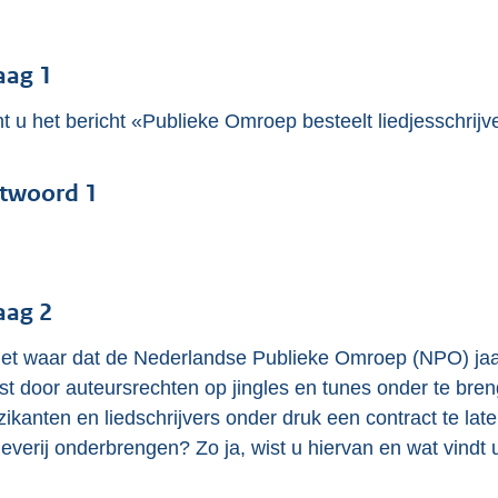
o
o
t
aag 1
t
t u het bericht «Publieke Omroep besteelt liedjesschrijv
e
:
4
twoord 1
4
K
b
aag 2
het waar dat de Nederlandse Publieke Omroep (NPO) jaarl
ist door auteursrechten op jingles en tunes onder te br
ikanten en liedschrijvers onder druk een contract te la
geverij onderbrengen? Zo ja, wist u hiervan en wat vindt