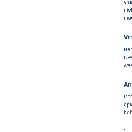
vra
nie
mac
Vr
Ben
NPO
waa
An
Doo
opl
beh
1