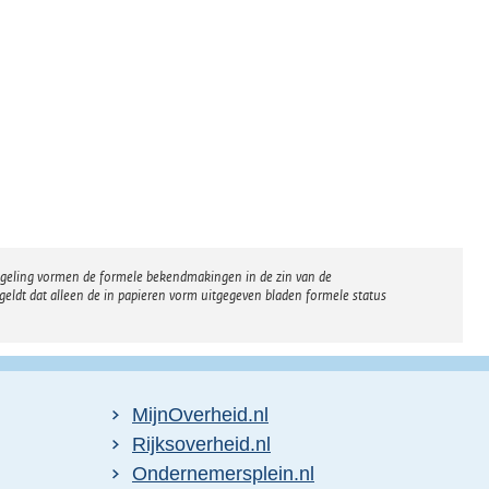
regeling vormen de formele bekendmakingen in de zin van de
eldt dat alleen de in papieren vorm uitgegeven bladen formele status
MijnOverheid.nl
E
Rijksoverheid.nl
x
E
Ondernemersplein.nl