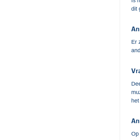
Is 
dit
An
Er 
and
Vr
Dee
muz
het
An
Op 