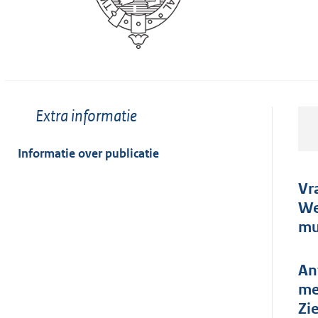
Toon
Extra informatie
meer
van:
Informatie over publicatie
Vr
We
mu
An
me
Zi