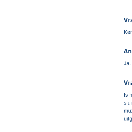
Vr
Ken
An
Ja.
Vr
Is 
slu
muz
uit