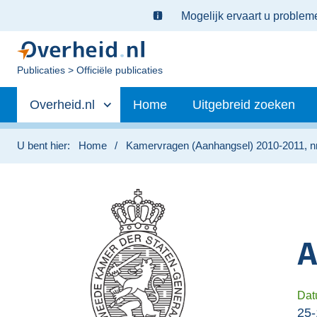
Ter
Mogelijk ervaart u proble
informatie:
U
Publicaties
Officiële publicaties
bent
Primaire
nu
Andere
Overheid.nl
Home
Uitgebreid zoeken
hier:
navigatie
sites
binnen
U bent hier:
Home
Kamervragen (Aanhangsel) 2010-2011, nr
A
Dat
25-