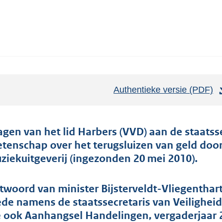
Authentieke versie (PDF)
b
e
s
t
agen van het lid Harbers (VVD) aan de staatss
a
tenschap over het terugsluizen van geld doo
n
ziekuitgeverij (ingezonden 20 mei 2010).
d
s
twoord van minister Bijsterveldt-Vliegenthar
g
de namens de staatssecretaris van Veiligheid 
r
e ook Aanhangsel Handelingen, vergaderjaar 