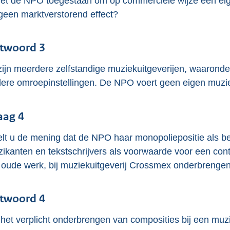
het de NPO toegestaan om op commerciële wijze een eig
 geen marktverstorend effect?
twoord 3
zijn meerdere zelfstandige muziekuitgeverijen, waaro
ere omroepinstellingen. De NPO voert geen eigen muziek
aag 4
lt u de mening dat de NPO haar monopoliepositie als bel
ikanten en tekstschrijvers als voorwaarde voor een cont
 oude werk, bij muziekuitgeverij Crossmex onderbrenge
twoord 4
het verplicht onderbrengen van composities bij een muzi