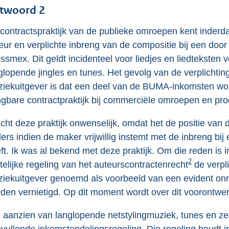
twoord 2
contractspraktijk van de publieke omroepen kent inderd
eur en verplichte inbreng van de compositie bij een do
ssmex. Dit geldt incidenteel voor liedjes en liedteksten 
glopende jingles en tunes. Het gevolg van de verplicht
iekuitgever is dat een deel van de BUMA-inkomsten word
gbare contractpraktijk bij commerciële omroepen en pr
acht deze praktijk onwenselijk, omdat het de positie van 
ers indien de maker vrijwillig instemt met de inbreng bij
ft. Ik was al bekend met deze praktijk. Om die reden is 
2
telijke regeling van het auteurscontractenrecht
de verpli
iekuitgever genoemd als voorbeeld van een evident onre
den vernietigd. Op dit moment wordt over dit voorontwe
 aanzien van langlopende netstylingmuziek, tunes en 