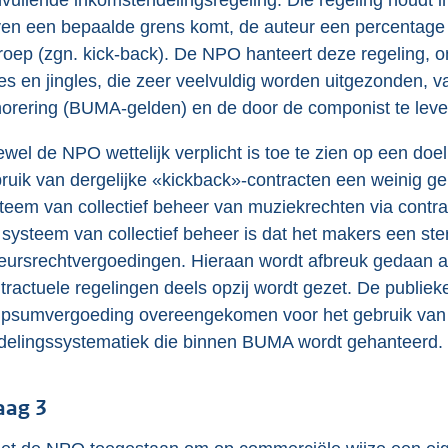
vullende inkomstendelingsregeling. Die regeling houdt 
en een bepaalde grens komt, de auteur een percentage
oep (zgn. kick-back). De NPO hanteert deze regeling, omd
es en jingles, die zeer veelvuldig worden uitgezonden, 
orering (BUMA-gelden) en de door de componist te lever
wel de NPO wettelijk verplicht is toe te zien op een do
ruik van dergelijke «kickback»-contracten een weinig ge
teem van collectief beheer van muziekrechten via contra
 systeem van collectief beheer is dat het makers een ste
eursrechtvergoedingen. Hieraan wordt afbreuk gedaan a
tractuele regelingen deels opzij wordt gezet. De publie
psumvergoeding overeengekomen voor het gebruik van
delingssystematiek die binnen BUMA wordt gehanteerd.
aag 3