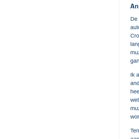
An
De 
aut
Cro
lan
muz
gan
Ik 
and
hee
wet
muz
wor
Ten