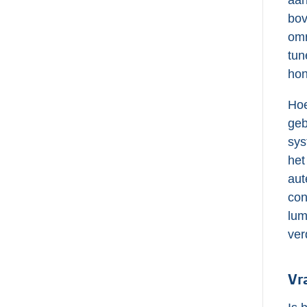
aan
bov
omr
tun
hon
Hoe
geb
sys
het
aut
con
lum
ver
Vr