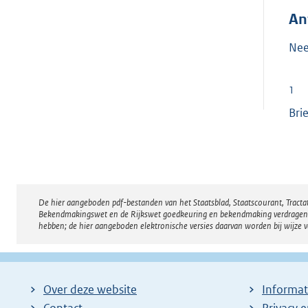
An
Nee
1
Bri
De hier aangeboden pdf-bestanden van het Staatsblad, Staatscourant, Tract
Disclaimer
Bekendmakingswet en de Rijkswet goedkeuring en bekendmaking verdragen voor
hebben; de hier aangeboden elektronische versies daarvan worden bij wijze 
Over deze website
Informat
Contact
Privacy 