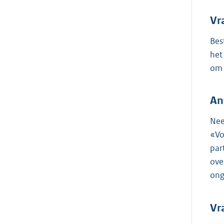
Vr
Bes
het
om 
An
Nee
«Vo
par
ove
ong
Vr