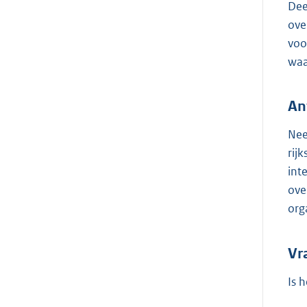
Dee
ove
voo
waa
An
Nee
rij
int
ove
org
Vr
Is 