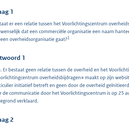
o
o
aag 1
t
taat er een relatie tussen het Voorlichtingscentrum overheid
t
 wenselijk dat een commerciële organisatie een naam hante
e
1
een overheidsorganisatie gaat?
:
4
1
twoord 1
. Er bestaat geen relatie tussen de overheid en het Voorlich
b
orlichtingcentrum overheidsbijdragen» maakt op zijn website 
ticulier initiatief betreft en geen door de overheid geïnitieer
r de communicatie door het Voorlichtingscentrum is op 25
egrond verklaard.
aag 2