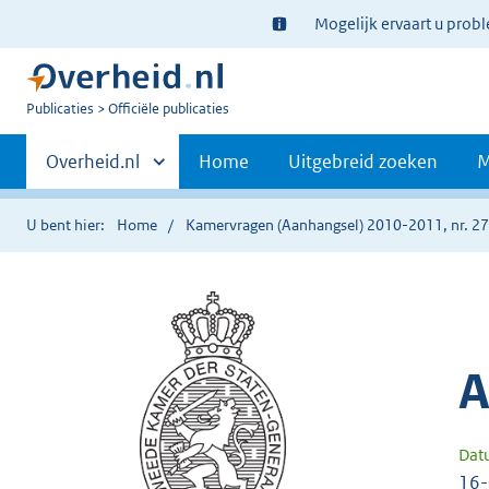
Ter
Mogelijk ervaart u prob
informatie:
U
Publicaties
Officiële publicaties
bent
Primaire
nu
Andere
Overheid.nl
Home
Uitgebreid zoeken
M
hier:
sites
navigatie
binnen
U bent hier:
Home
Kamervragen (Aanhangsel) 2010-2011, nr. 2
A
Dat
16