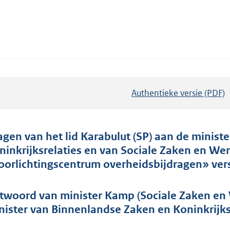
Authentieke versie (PDF)
b
e
s
t
agen van het lid Karabulut (SP) aan de minis
a
ninkrijksrelaties en van Sociale Zaken en We
n
oorlichtingscentrum overheidsbijdragen» vers
d
s
twoord van minister Kamp (Sociale Zaken e
g
nister van Binnenlandse Zaken en Koninkrijksr
r