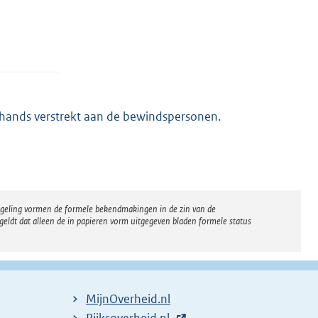
rhands verstrekt aan de bewindspersonen.
regeling vormen de formele bekendmakingen in de zin van de
eldt dat alleen de in papieren vorm uitgegeven bladen formele status
MijnOverheid.nl
E
Rijksoverheid.nl