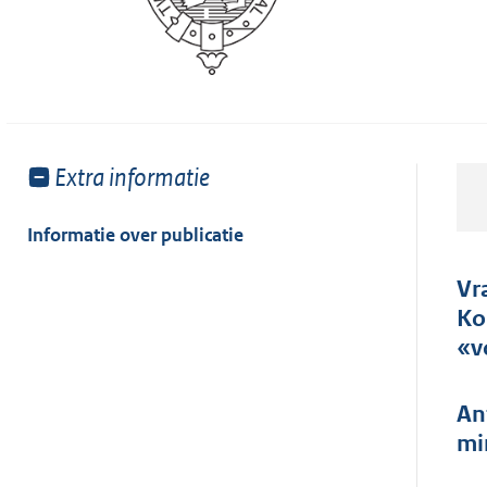
Toon
Extra informatie
meer
van:
Informatie over publicatie
Vr
Ko
«v
An
mi