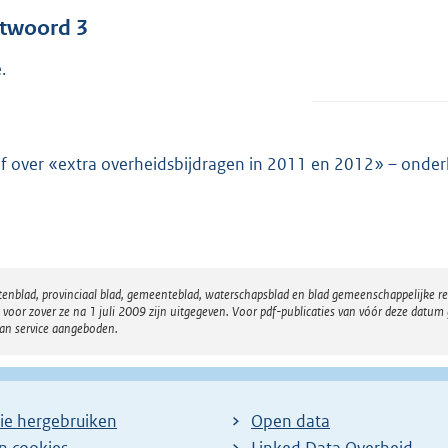
twoord 3
.
ef over «extra overheidsbijdragen in 2011 en 2012» – onde
atenblad, provinciaal blad, gemeenteblad, waterschapsblad en blad gemeenschappelijke 
 zover ze na 1 juli 2009 zijn uitgegeven. Voor pdf-publicaties van vóór deze datum g
van service aangeboden.
ie hergebruiken
Open data
en cookies
Linked Data Overheid