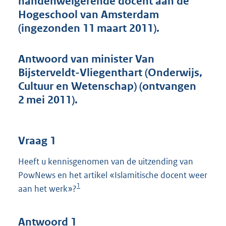
handenweigerende docent aan de
t
Hogeschool van Amsterdam
t
e
(ingezonden 11 maart 2011).
:
4
4
Antwoord van minister Van
K
Bijsterveldt-Vliegenthart (Onderwijs,
b
Cultuur en Wetenschap) (ontvangen
2 mei 2011).
Vraag 1
Heeft u kennisgenomen van de uitzending van
PowNews en het artikel «Islamitische docent weer
1
aan het werk»?
Antwoord 1