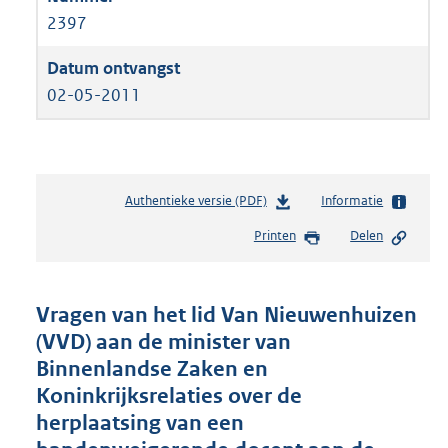
2397
02-05-2011
Authentieke versie (PDF)
b
Informatie
e
Printen
Delen
s
t
a
n
Vragen van het lid Van Nieuwenhuizen
d
(VVD) aan de minister van
s
Binnenlandse Zaken en
g
r
Koninkrijksrelaties over de
o
herplaatsing van een
o