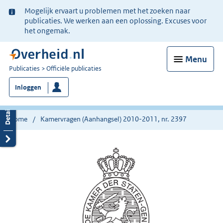
Ter
Mogelijk ervaart u problemen met het zoeken naar
informatie:
publicaties. We werken aan een oplossing. Excuses voor
het ongemak.
Menu
U
Publicaties
Officiële publicaties
bent
Inloggen
nu
hier:
Home
Kamervragen (Aanhangsel) 2010-2011, nr. 2397