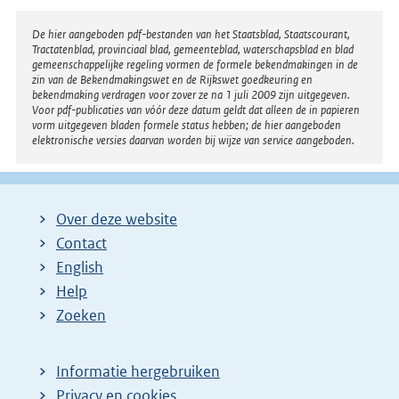
Disclaimer
De hier aangeboden pdf-bestanden van het Staatsblad, Staatscourant,
Tractatenblad, provinciaal blad, gemeenteblad, waterschapsblad en blad
gemeenschappelijke regeling vormen de formele bekendmakingen in de
zin van de Bekendmakingswet en de Rijkswet goedkeuring en
bekendmaking verdragen voor zover ze na 1 juli 2009 zijn uitgegeven.
Voor pdf-publicaties van vóór deze datum geldt dat alleen de in papieren
vorm uitgegeven bladen formele status hebben; de hier aangeboden
elektronische versies daarvan worden bij wijze van service aangeboden.
Over deze website
Contact
English
Help
Zoeken
Informatie hergebruiken
Privacy en cookies