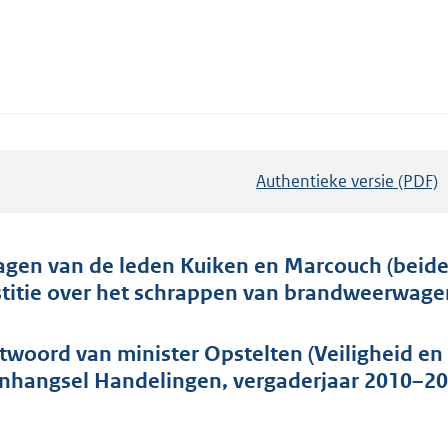
Authentieke versie (PDF)
b
e
s
t
agen van de leden Kuiken en Marcouch (beiden
a
stitie over het schrappen van brandweerwage
n
d
twoord van minister Opstelten (Veiligheid en J
s
nhangsel Handelingen, vergaderjaar 2010–201
g
r