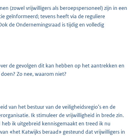
(zowel vrijwilligers als beroepspersoneel) zijn in een
e geïnformeerd; tevens heeft via de reguliere
k de Ondernemingsraad is tijdig en volledig
over de gevolgen dit kan hebben op het aantrekken en
an doen? Zo nee, waarom niet?
id van het bestuur van de veiligheidsregio’s en de
ganisatie. Ik stimuleer de vrijwilligheid in brede zin.
d heb ik uitgebreid kennisgemaakt en treed ik nu
van «het Katwijks beraad» gesteund dat vrijwilligers in