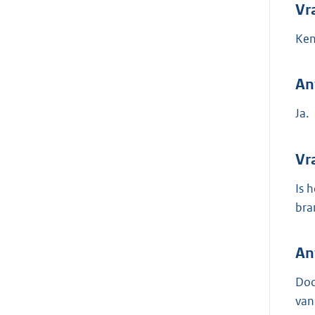
Vr
Ken
An
Ja.
Vr
Is 
bra
An
Doo
van