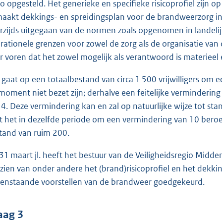
io opgesteld. Het generieke en specifieke risicoprofiel zijn
aakt dekkings- en spreidingsplan voor de brandweerzorg i
rzijds uitgegaan van de normen zoals opgenomen in landelij
rationele grenzen voor zowel de zorg als de organisatie van
r voren dat het zowel mogelijk als verantwoord is materiee
 gaat op een totaalbestand van circa 1 500 vrijwilligers om 
 moment niet bezet zijn; derhalve een feitelijke vermindering 
4. Deze vermindering kan en zal op natuurlijke wijze tot s
t het in dezelfde periode om een vermindering van 10 beroep
tand van ruim 200.
31 maart jl. heeft het bestuur van de Veiligheidsregio Mid
zien van onder andere het (brand)risicoprofiel en het dekki
enstaande voorstellen van de brandweer goedgekeurd.
aag 3