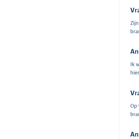
Vr
Zij
bra
An
Ik 
hie
Vr
Op 
bra
An