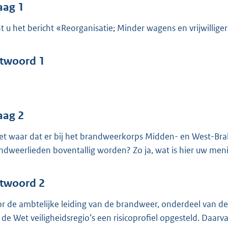
o
aag 1
o
t u het bericht «Reorganisatie; Minder wagens en vrijwillige
t
t
e
twoord 1
:
4
7
aag 2
b
het waar dat er bij het brandweerkorps Midden- en West-Bra
ndweerlieden boventallig worden? Zo ja, wat is hier uw men
twoord 2
r de ambtelijke leiding van de brandweer, onderdeel van de 
 de Wet veiligheidsregio’s een risicoprofiel opgesteld. Daarva