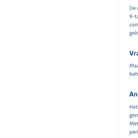
De 
9-t
com
geï
Vr
Maa
beh
An
Het
gem
Met
per