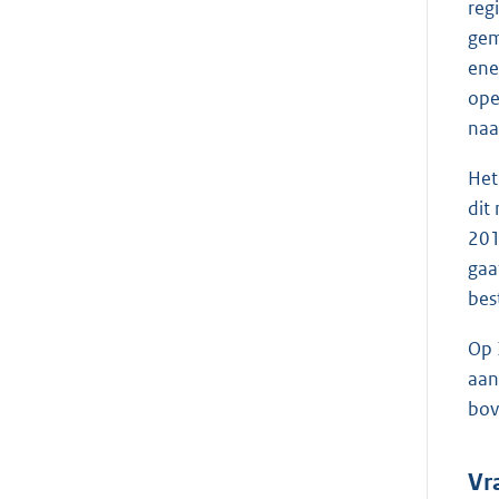
reg
gem
ene
ope
naa
Het
dit
201
gaa
bes
Op 
aan
bov
Vr