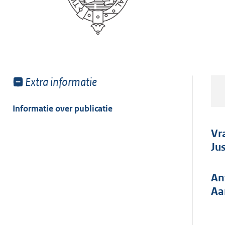
Toon
Extra informatie
meer
van:
Informatie over publicatie
Vr
Ju
An
Aa