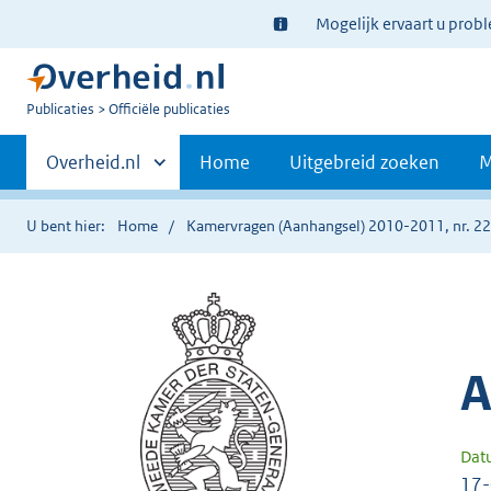
Ter
Mogelijk ervaart u prob
informatie:
U
Publicaties
Officiële publicaties
bent
Primaire
nu
Andere
Overheid.nl
Home
Uitgebreid zoeken
M
hier:
sites
navigatie
binnen
U bent hier:
Home
Kamervragen (Aanhangsel) 2010-2011, nr. 2
A
Dat
17