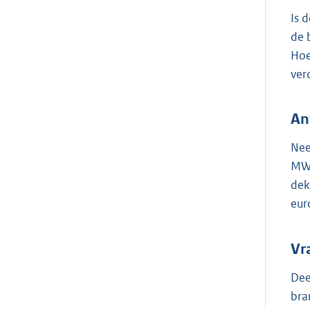
Is 
de 
Hoe
ver
An
Nee
MWB
dek
eur
Vr
Dee
bra