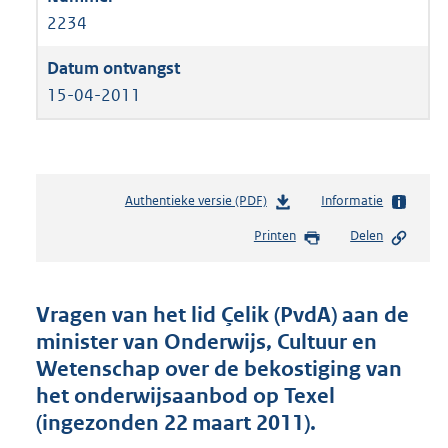
2234
15-04-2011
Authentieke versie (PDF)
b
Informatie
e
Printen
Delen
s
t
a
n
Vragen van het lid Çelik (PvdA) aan de
d
minister van Onderwijs, Cultuur en
s
Wetenschap over de bekostiging van
g
r
het onderwijsaanbod op Texel
o
(ingezonden 22 maart 2011).
o