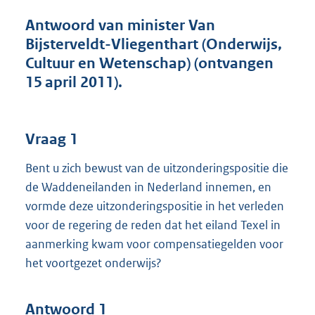
t
t
Antwoord van minister Van
e
Bijsterveldt-Vliegenthart (Onderwijs,
:
Cultuur en Wetenschap) (ontvangen
4
3
15 april 2011).
K
b
Vraag 1
Bent u zich bewust van de uitzonderingspositie die
de Waddeneilanden in Nederland innemen, en
vormde deze uitzonderingspositie in het verleden
voor de regering de reden dat het eiland Texel in
aanmerking kwam voor compensatiegelden voor
het voortgezet onderwijs?
Antwoord 1