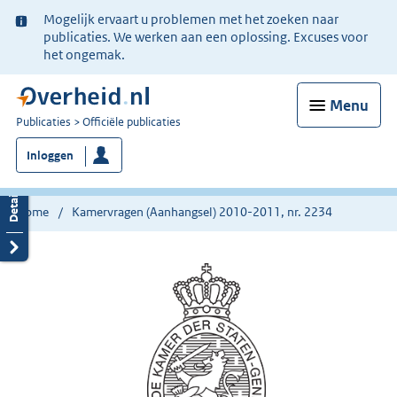
Ter
Mogelijk ervaart u problemen met het zoeken naar
informatie:
publicaties. We werken aan een oplossing. Excuses voor
het ongemak.
Menu
U
Publicaties
Officiële publicaties
bent
Inloggen
nu
hier:
Home
Kamervragen (Aanhangsel) 2010-2011, nr. 2234