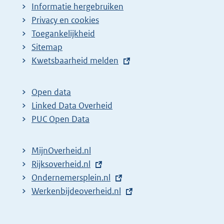
Informatie hergebruiken
Privacy en cookies
Toegankelijkheid
Sitemap
E
Kwetsbaarheid melden
x
t
Open data
e
Linked Data Overheid
r
PUC Open Data
n
e
MijnOverheid.nl
l
E
Rijksoverheid.nl
i
x
E
Ondernemersplein.nl
n
t
x
E
Werkenbijdeoverheid.nl
k
e
t
x
:
r
e
t