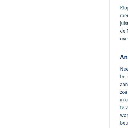
Klo
men
jui
de 
ove
An
Nee
bel
aan
zoa
in 
te 
wor
bet