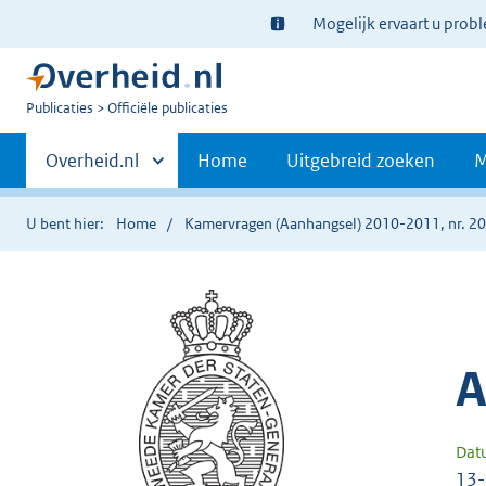
Ter
Mogelijk ervaart u prob
informatie:
U
Publicaties
Officiële publicaties
bent
Primaire
nu
Andere
Overheid.nl
Home
Uitgebreid zoeken
M
hier:
sites
navigatie
binnen
U bent hier:
Home
Kamervragen (Aanhangsel) 2010-2011, nr. 2
A
Dat
13