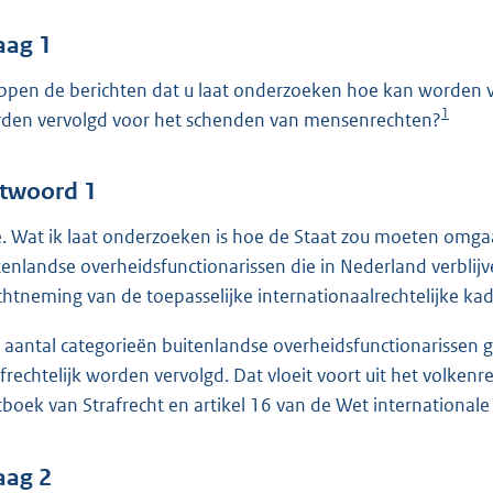
o
o
aag 1
t
ppen de berichten dat u laat onderzoeken hoe kan worden v
t
1
den vervolgd voor het schenden van mensenrechten?
e
:
4
twoord 1
5
. Wat ik laat onderzoeken is hoe de Staat zou moeten omgaan
tenlandse overheidsfunctionarissen die in Nederland verbli
b
chtneming van de toepasselijke internationaalrechtelijke kad
 aantal categorieën buitenlandse overheidsfunctionarissen 
afrechtelijk worden vervolgd. Dat vloeit voort uit het volkenr
boek van Strafrecht en artikel 16 van de Wet internationale 
aag 2