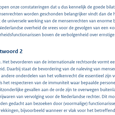
ppen onze constateringen dat u dus kennelijk de goede bilat
senrechten worden geschonden belangrijker vindt dan de h
st de universele werking van de mensenrechten van enorme 
Nederlandse overheid de vrees voor de gevolgen van een «
rheidsfunctionarissen boven de verbolgenheid over ernstig
twoord 2
. Het bevorderen van de internationale rechtsorde vormt ee
eid. Daarbij staat de bevordering van de naleving van mens
 andere onderdelen van het volkenrecht die essentieel zijn 
ls het respecteren van de immuniteit waar bepaalde perso
uitzonderlijke gevallen aan de orde zijn te overwegen buite
vrijwaren van vervolging voor de Nederlandse rechter. Dit mo
den gedacht aan bezoeken door (voormalige) functionarissen
rekkingen, bijvoorbeeld wanneer er vlak voor het betreffen