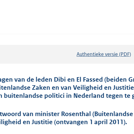
Authentieke versie (PDF)
b
e
s
t
agen van de leden Dibi en El Fassed (beiden G
a
itenlandse Zaken en van Veiligheid en Justiti
n
n buitenlandse politici in Nederland tegen te 
d
s
twoord van minister Rosenthal (Buitenlandse
g
iligheid en Justitie (ontvangen 1 april 2011).
r