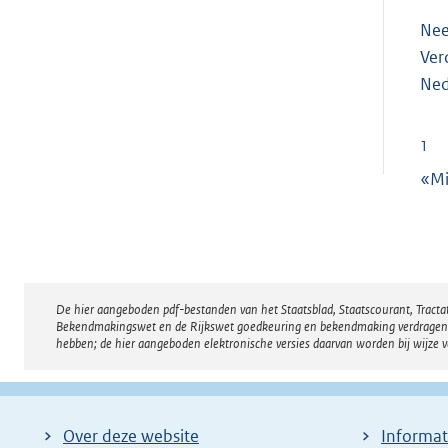
Nee
Ver
Ned
1
«Mi
De hier aangeboden pdf-bestanden van het Staatsblad, Staatscourant, Tract
Disclaimer
Bekendmakingswet en de Rijkswet goedkeuring en bekendmaking verdragen voor
hebben; de hier aangeboden elektronische versies daarvan worden bij wijze 
Over deze website
Informat