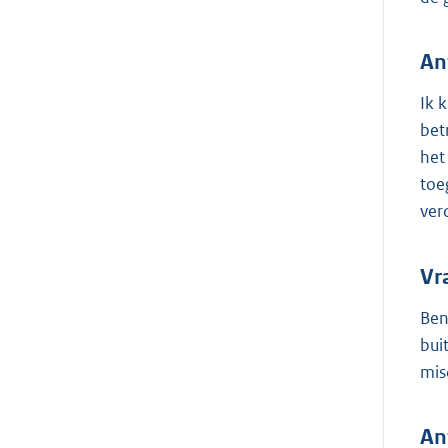
An
Ik 
bet
het
toe
ver
Vr
Ben
bui
mis
An