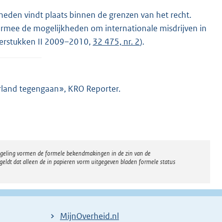
kheden vindt plaats binnen de grenzen van het recht.
armee de mogelijkheden om internationale misdrijven in
merstukken II 2009–2010,
32 475, nr. 2
).
derland tegengaan», KRO Reporter.
regeling vormen de formele bekendmakingen in de zin van de
eldt dat alleen de in papieren vorm uitgegeven bladen formele status
MijnOverheid.nl