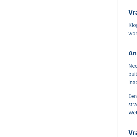
Vr
Klo
wor
An
Nee
bui
ina
Een
str
Wet
Vr