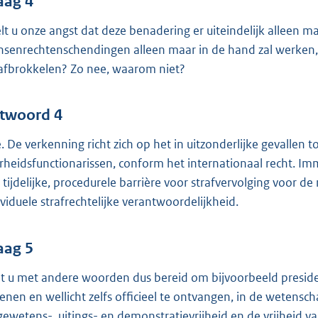
aag 4
lt u onze angst dat deze benadering er uiteindelijk alleen maa
senrechtenschendingen alleen maar in de hand zal werken, 
 afbrokkelen? Zo nee, waarom niet?
twoord 4
. De verkenning richt zich op het in uitzonderlijke gevalle
rheidsfunctionarissen, conform het internationaal recht. Imm
 tijdelijke, procedurele barrière voor strafvervolging voor d
ividuele strafrechtelijke verantwoordelijkheid.
aag 5
t u met andere woorden dus bereid om bijvoorbeeld presi
lenen en wellicht zelfs officieel te ontvangen, in de wetensch
gewetens-, uitings- en demonstratievrijheid en de vrijheid 