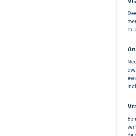
Vr
Dee
men
zal
An
Nee
ove
een
ind
Vr
Ben
ver
de 