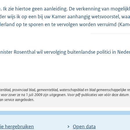
. Ik zie hiertoe geen aanleiding. De verkenning van mogelij
der wijs ik op een bij uw Kamer aanhangig wetsvoorstel, wa
erland op te sporen en te vervolgen worden verruimd (Ka
nister Rosenthal wil vervolging buitenlandse politici in Ne
atenblad, provinciaal blad, gemeenteblad, waterschapsblad en blad gemeenschappelijke 
 zover ze na 1 juli 2009 zijn uitgegeven. Voor pdf-publicaties van vóór deze datum g
van service aangeboden.
ie hergebruiken
Open data