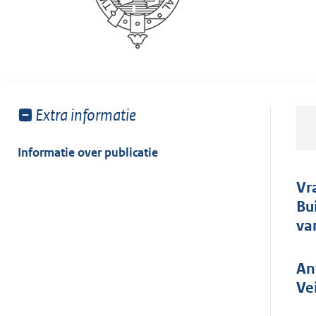
Toon
Extra informatie
meer
van:
Informatie over publicatie
Vr
Bu
va
An
Ve