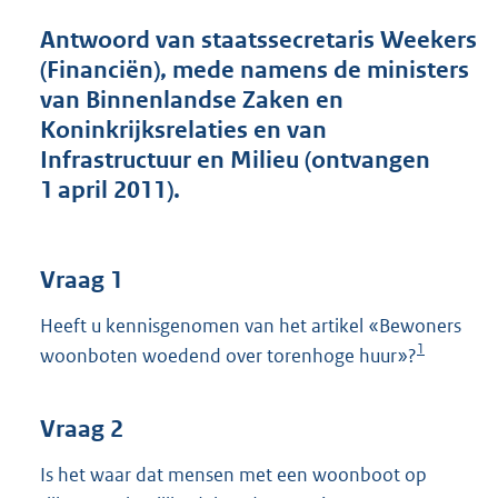
t
t
Antwoord van staatssecretaris Weekers
e
(Financiën), mede namens de ministers
:
van Binnenlandse Zaken en
3
9
Koninkrijksrelaties en van
K
Infrastructuur en Milieu (ontvangen
b
1 april 2011).
Vraag 1
Heeft u kennisgenomen van het artikel «Bewoners
1
woonboten woedend over torenhoge huur»?
Vraag 2
Is het waar dat mensen met een woonboot op