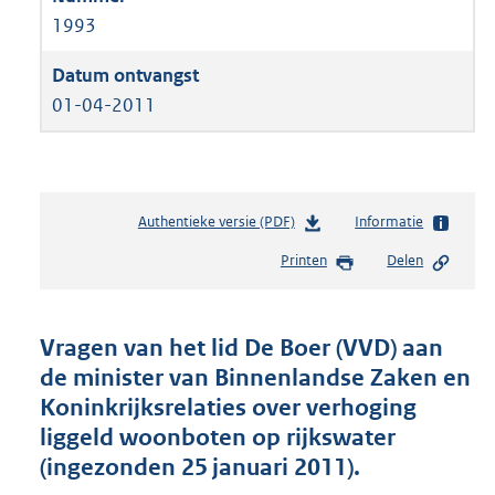
1993
01-04-2011
Authentieke versie (PDF)
b
Informatie
e
Printen
Delen
s
t
a
n
Vragen van het lid De Boer (VVD) aan
d
de minister van Binnenlandse Zaken en
s
Koninkrijksrelaties over verhoging
g
r
liggeld woonboten op rijkswater
o
(ingezonden 25 januari 2011).
o