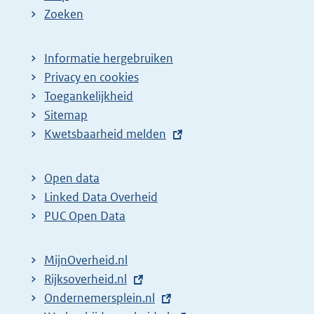
Zoeken
Informatie hergebruiken
Privacy en cookies
Toegankelijkheid
Sitemap
E
Kwetsbaarheid melden
x
t
Open data
e
Linked Data Overheid
r
PUC Open Data
n
e
MijnOverheid.nl
l
E
Rijksoverheid.nl
i
x
E
Ondernemersplein.nl
n