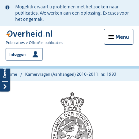
Ter
Mogelijk ervaart u problemen met het zoeken naar
informatie:
publicaties. We werken aan een oplossing. Excuses voor
het ongemak.
Menu
U
Publicaties
Officiële publicaties
bent
Inloggen
nu
hier:
Home
Kamervragen (Aanhangsel) 2010-2011, nr. 1993