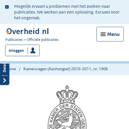
Ter
Mogelijk ervaart u problemen met het zoeken naar
informatie:
publicaties. We werken aan een oplossing. Excuses voor
het ongemak.
Menu
U
Publicaties
Officiële publicaties
bent
Inloggen
nu
hier:
Home
Kamervragen (Aanhangsel) 2010-2011, nr. 1906