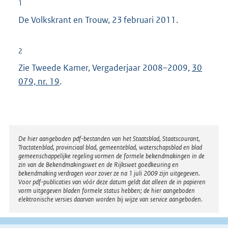
1
De Volkskrant en Trouw, 23 februari 2011.
2
Zie Tweede Kamer, Vergaderjaar 2008–2009,
30
079, nr. 19
.
Disclaimer
De hier aangeboden pdf-bestanden van het Staatsblad, Staatscourant,
Tractatenblad, provinciaal blad, gemeenteblad, waterschapsblad en blad
gemeenschappelijke regeling vormen de formele bekendmakingen in de
zin van de Bekendmakingswet en de Rijkswet goedkeuring en
bekendmaking verdragen voor zover ze na 1 juli 2009 zijn uitgegeven.
Voor pdf-publicaties van vóór deze datum geldt dat alleen de in papieren
vorm uitgegeven bladen formele status hebben; de hier aangeboden
elektronische versies daarvan worden bij wijze van service aangeboden.