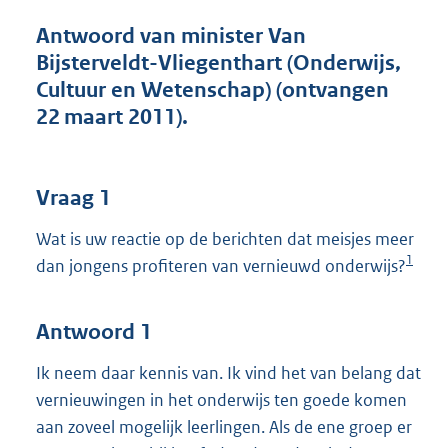
t
t
Antwoord van minister Van
e
Bijsterveldt-Vliegenthart (Onderwijs,
:
Cultuur en Wetenschap) (ontvangen
4
8
22 maart 2011).
K
b
Vraag 1
Wat is uw reactie op de berichten dat meisjes meer
1
dan jongens profiteren van vernieuwd onderwijs?
Antwoord 1
Ik neem daar kennis van. Ik vind het van belang dat
vernieuwingen in het onderwijs ten goede komen
aan zoveel mogelijk leerlingen. Als de ene groep er