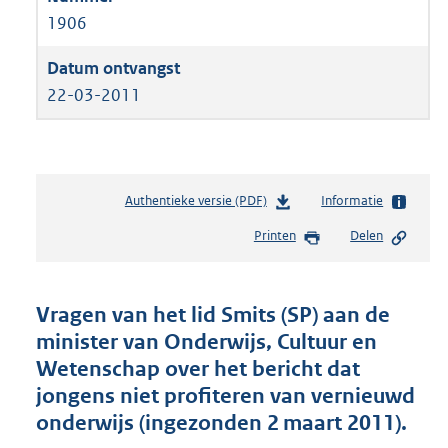
1906
22-03-2011
Authentieke versie (PDF)
b
Informatie
e
Printen
Delen
s
t
a
n
Vragen van het lid Smits (SP) aan de
d
minister van Onderwijs, Cultuur en
s
Wetenschap over het bericht dat
g
r
jongens niet profiteren van vernieuwd
o
onderwijs (ingezonden 2 maart 2011).
o