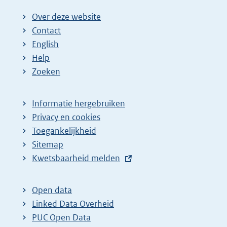
Over deze website
Contact
English
Help
Zoeken
Informatie hergebruiken
Privacy en cookies
Toegankelijkheid
Sitemap
E
Kwetsbaarheid melden
x
t
Open data
e
Linked Data Overheid
r
PUC Open Data
n