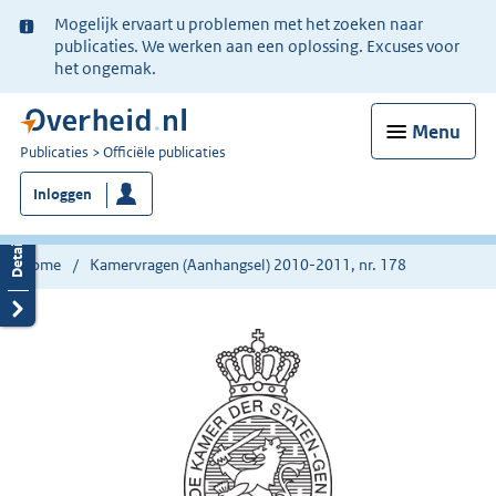
Ter
Mogelijk ervaart u problemen met het zoeken naar
informatie:
publicaties. We werken aan een oplossing. Excuses voor
het ongemak.
Menu
U
Publicaties
Officiële publicaties
bent
Inloggen
nu
hier:
Home
Kamervragen (Aanhangsel) 2010-2011, nr. 178