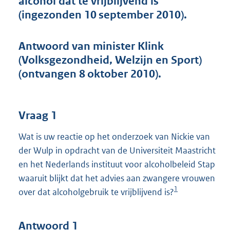
alcohol dat te vrijblijvend is
t
(ingezonden 10 september 2010).
t
e
:
Antwoord van minister Klink
4
3
(Volksgezondheid, Welzijn en Sport)
K
(ontvangen 8 oktober 2010).
b
Vraag 1
Wat is uw reactie op het onderzoek van Nickie van
der Wulp in opdracht van de Universiteit Maastricht
en het Nederlands instituut voor alcoholbeleid Stap
waaruit blijkt dat het advies aan zwangere vrouwen
1
over dat alcoholgebruik te vrijblijvend is?
Antwoord 1