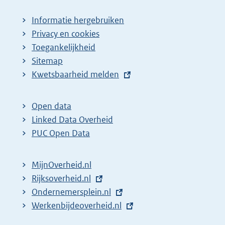
Informatie hergebruiken
Privacy en cookies
Toegankelijkheid
Sitemap
E
Kwetsbaarheid melden
x
t
Open data
e
Linked Data Overheid
r
PUC Open Data
n
e
MijnOverheid.nl
l
E
Rijksoverheid.nl
i
x
E
Ondernemersplein.nl
n
t
x
E
Werkenbijdeoverheid.nl
k
e
t
x
: