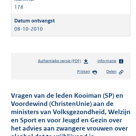
178
08-10-2010
Authentieke versie (PDF)
b
Informatie
e
Printen
Delen
s
t
a
n
Vragen van de leden Kooiman (SP) en
d
Voordewind (ChristenUnie) aan de
s
ministers van Volksgezondheid, Welzijn
g
r
en Sport en voor Jeugd en Gezin over
o
het advies aan zwangere vrouwen over
o