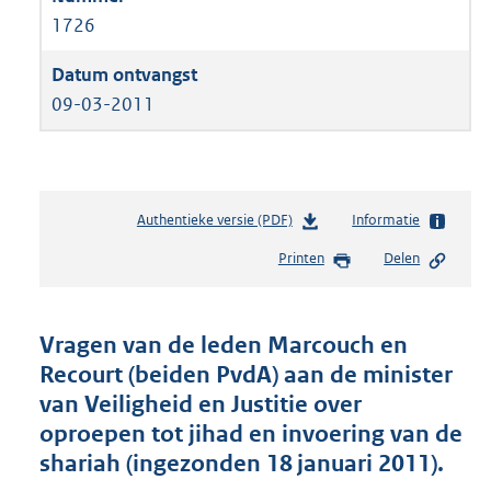
1726
09-03-2011
Authentieke versie (PDF)
b
Informatie
e
Printen
Delen
s
t
a
n
Vragen van de leden Marcouch en
d
Recourt (beiden PvdA) aan de minister
s
van Veiligheid en Justitie over
g
r
oproepen tot jihad en invoering van de
o
shariah (ingezonden 18 januari 2011).
o