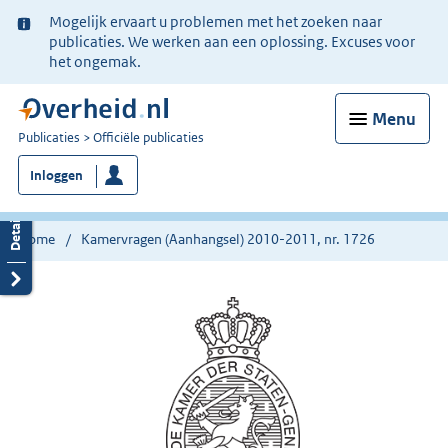
Ter
Mogelijk ervaart u problemen met het zoeken naar
informatie:
publicaties. We werken aan een oplossing. Excuses voor
het ongemak.
Menu
U
Publicaties
Officiële publicaties
bent
Inloggen
nu
hier:
Home
Kamervragen (Aanhangsel) 2010-2011, nr. 1726