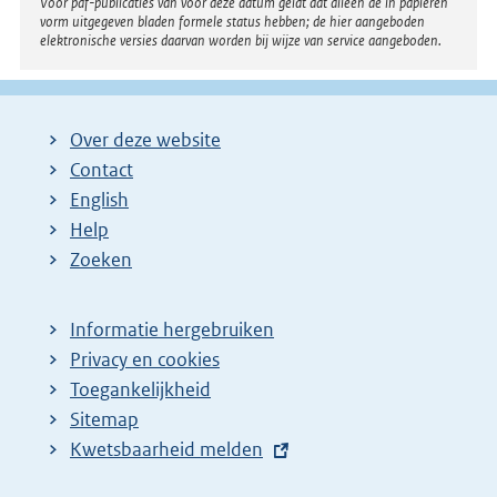
Voor pdf-publicaties van vóór deze datum geldt dat alleen de in papieren
vorm uitgegeven bladen formele status hebben; de hier aangeboden
elektronische versies daarvan worden bij wijze van service aangeboden.
Over deze website
Contact
English
Help
Zoeken
Informatie hergebruiken
Privacy en cookies
Toegankelijkheid
Sitemap
E
Kwetsbaarheid melden
x