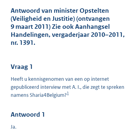
t
t
Antwoord van minister Opstelten
e
(Veiligheid en Justitie) (ontvangen
:
9 maart 2011) Zie ook Aanhangsel
4
7
Handelingen, vergaderjaar 2010–2011,
K
nr. 1391.
b
Vraag 1
Heeft u kennisgenomen van een op internet
gepubliceerd interview met A. I., die zegt te spreken
1
namens Sharia4Belgium?
Antwoord 1
Ja.