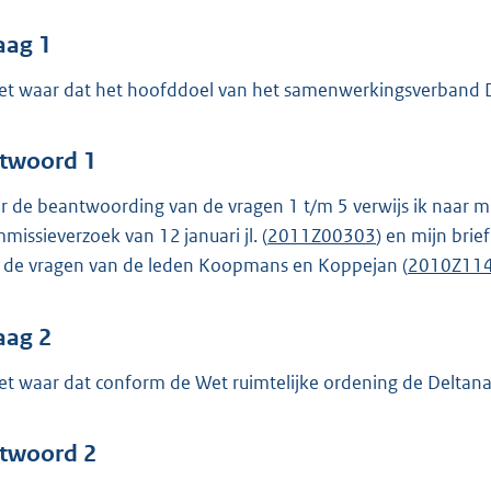
o
o
aag 1
t
het waar dat het hoofddoel van het samenwerkingsverband De
t
e
:
twoord 1
4
r de beantwoording van de vragen 1 t/m 5 verwijs ik naar mi
3
missieverzoek van 12 januari jl. (
2011Z00303
) en mijn br
 de vragen van de leden Koopmans en Koppejan (
2010Z11
b
aag 2
het waar dat conform de Wet ruimtelijke ordening de Deltana
twoord 2