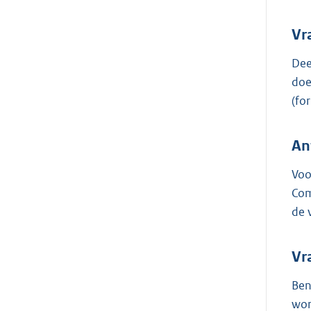
Vr
Dee
doe
(fo
An
Voo
Com
de 
Vr
Ben
wor