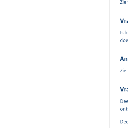
Zie
Vr
Is 
doe
An
Zie
Vr
Dee
ont
Dee