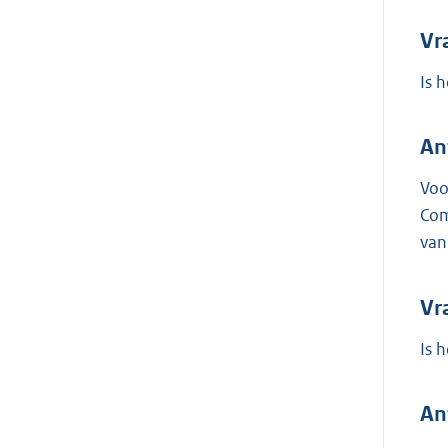
Vr
Is 
An
Voo
Com
van
Vr
Is 
An