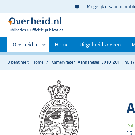
Ter
Mogelijk ervaart u prob
informatie:
U
Publicaties
Officiële publicaties
bent
Primaire
nu
Andere
Overheid.nl
Home
Uitgebreid zoeken
M
hier:
sites
navigatie
binnen
U bent hier:
Home
Kamervragen (Aanhangsel) 2010-2011, nr. 1
A
Dat
15