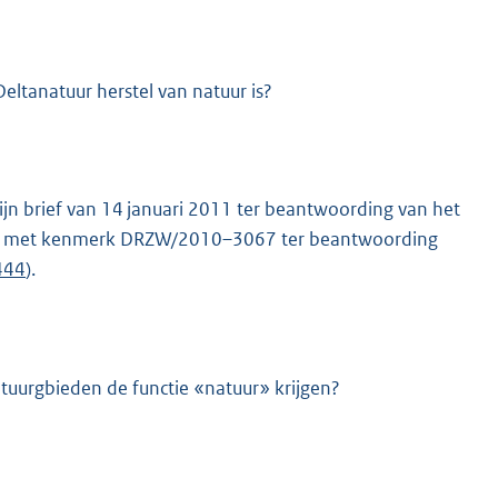
ltanatuur herstel van natuur is?
jn brief van 14 januari 2011 ter beantwoording van het
ief met kenmerk DRZW/2010–3067 ter beantwoording
K
444
).
tuurgbieden de functie «natuur» krijgen?