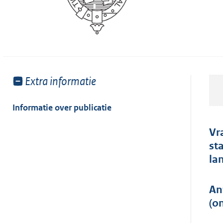
Toon
Extra informatie
meer
van:
Informatie over publicatie
Vr
st
la
An
(o