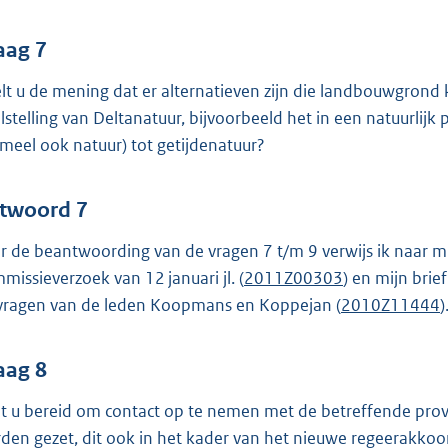
aag 7
lt u de mening dat er alternatieven zijn die landbouwgro
lstelling van Deltanatuur, bijvoorbeeld het in een natuurlijk
rmeel ook natuur) tot getijdenatuur?
twoord 7
r de beantwoording van de vragen 7 t/m 9 verwijs ik naar mi
missieverzoek van 12 januari jl. (
2011Z00303
) en mijn br
vragen van de leden Koopmans en Koppejan (
2010Z11444
)
aag 8
t u bereid om contact op te nemen met de betreffende pro
den gezet, dit ook in het kader van het nieuwe regeerakkoor