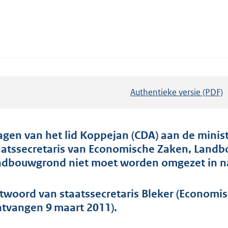
Authentieke versie (PDF)
b
e
s
t
agen van het lid Koppejan (CDA) aan de minist
a
aatssecretaris van Economische Zaken, Landb
n
ndbouwgrond niet moet worden omgezet in nat
d
s
twoord van staatssecretaris Bleker (Economi
g
ntvangen 9 maart 2011).
r