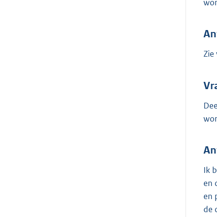
wor
An
Zie
Vr
Dee
wor
An
Ik 
en 
en 
de 