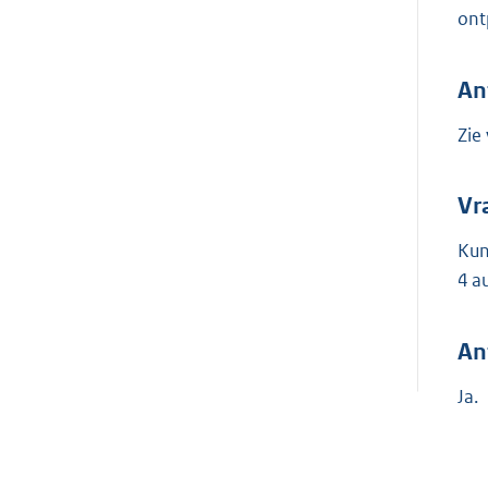
ont
An
Zie
Vr
Kun
4 a
An
Ja.